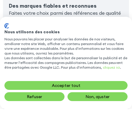
Des marques fiables et reconnues
Faites votre choix parmi des références de qualité
comme Bigben, Belkin, Swissten ou 4smarts.
Conçues pour durer, ces multiprises et hubs
Nous utilisons des cookies
combinent sécurité, performance et design, pour
Nous pouvons les placer pour analyser les données de nos visiteurs,
une utilisation aussi agréable que pratique.
améliorer notre site Web, afficher un contenu personnalisé et vous faire
vivre une expérience inoubliable. Pour plus d'informations sur les cookies
Les hubs de charge
que nous utilisons, ouvrez les paramètres.
Les données sont collectées dans le but de personnaliser la publicité et de
Pour un espace de travail ou de vie bien organisé,
mesurer l'efficacité des campagnes publicitaires. Les données peuvent
optez pour un hub de charge. Ces chargeurs
être partagées avec Google LLC. Pour plus d'informations,
cliquez ici
.
multifonctions permettent de recharger plusieurs
appareils en simultané (téléphone, tablette,
Accepter tout
batterie externe), tout en réduisant
l’encombrement. Certains modèles sont dotés des
Refuser
Non, ajuster
technologies Power Delivery et GaN, pour une
charge rapide, intelligente et sans surchauffe.