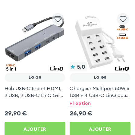
5.0
LG G5
LG G5
Hub USB-C 5-en-1 HDMI,
Chargeur Multiport 50W 6
2 USB, 2 USB-C LinQ Gris
USB + 4 USB-C LinQ pour
pour LG G5
LG G5
+ 1 option
29,90
€
26,90
€
AJOUTER
AJOUTER