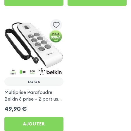
LG G5
Multiprise Parafoudre
Belkin 8 prise + 2 port usb
2.4A, cable de 2 metre,
49,90
€
Bouton d'alimentation
AJOUTER