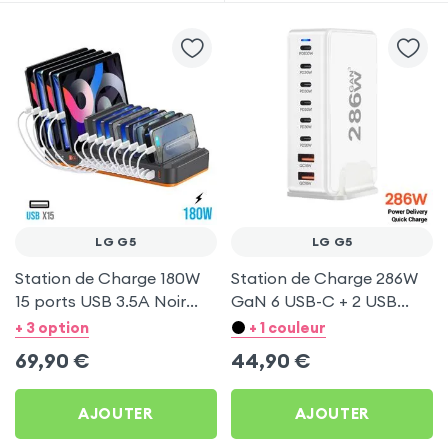
LG G5
LG G5
Station de Charge 180W
Station de Charge 286W
15 ports USB 3.5A Noir
GaN 6 USB-C + 2 USB
pour LG G5
Blanc pour LG G5
+ 3 option
+ 1 couleur
69,90
€
44,90
€
AJOUTER
AJOUTER