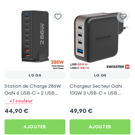
LG G5
LG G5
Station de Charge 286W
Chargeur Secteur GaN
GaN 6 USB-C + 2 USB
100W 3 USB-C + USB
Noir pour LG G5
Swissten pour LG G5
+ 1 couleur
44,90
€
49,90
€
AJOUTER
AJOUTER