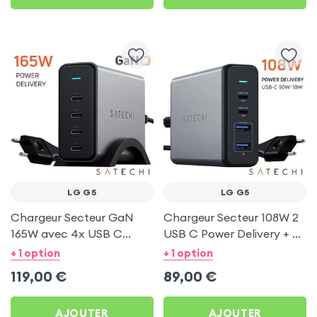
LG G5
LG G5
Chargeur Secteur GaN
Chargeur Secteur 108W 2
165W avec 4x USB C
USB C Power Delivery + 2
Power Delivery, Câble
USB, Câble Secteur,
+ 1 option
+ 1 option
secteur, Satechi - Gris
Satechi - Gris
119,00
€
89,00
€
AJOUTER
AJOUTER