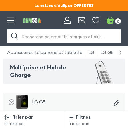
Lunettes d'éclipse OFFERTES
Code ECLIPSE55
0
Lunettes d'éclipse OFFERTES
Recherche de produits, marques et plus…
Code ECLIPSE55
Accessoires téléphone et tablette
LG
LG G5
Cha
Multiprise et Hub de
Charge
LG G5
Trier par
Filtres
Pertinence
11
Résultats