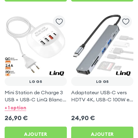
LG G5
LG G5
Mini Station de Charge 3
Adaptateur USB-C vers
USB + USB-C LinQ Blanc
HDTV 4K, USB-C 100W et
pour LG G5
Lecteurs Cartes - LinQ
+ 1 option
Gris pour LG G5
26,90
€
24,90
€
AJOUTER
AJOUTER