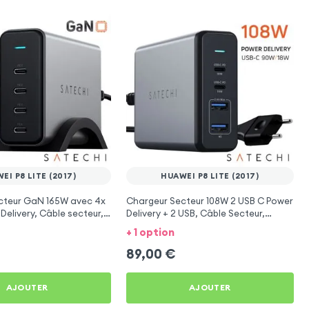
EI P8 LITE (2017)
HUAWEI P8 LITE (2017)
cteur GaN 165W avec 4x
Chargeur Secteur 108W 2 USB C Power
Delivery, Câble secteur,
Delivery + 2 USB, Câble Secteur,
s
Satechi - Gris
+ 1 option
89,00
€
AJOUTER
AJOUTER