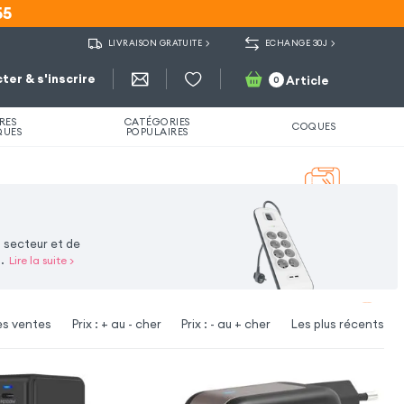
55
55
LIVRAISON GRATUITE
ECHANGE 30J
ter & s'inscrire
Article
0
RES
CATÉGORIES
COQUES
QUES
POPULAIRES
 secteur et de
.
Lire la suite
>
es ventes
Prix : + au - cher
Prix : - au + cher
Les plus récents