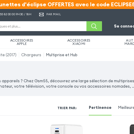
unettes d'éclipse OFFERTES avec le code ECLIPSE
unettes d'éclipse OFFERTES avec le code ECLIPSE
 55 82 00 00
9H30 / 18H
PAR MAIL
Se connec
ACCESSOIRES
ACCESSOIRES
AUT
APPLE
XIAOMI
MAR
te (2017)
Chargeurs
Multiprise et Hub
s appareils ? Chez Gsm55, découvrez une large sélection de multiprises
inateur, votre télévision, votre console ou vos accessoires nomades, ..
Pertinence
Meilleur
TRIER PAR
: