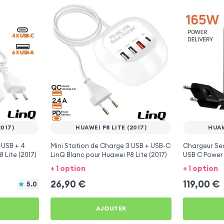
2017)
HUAWEI P8 LITE (2017)
HUAW
 USB + 4
Mini Station de Charge 3 USB + USB-C
Chargeur Se
 Lite (2017)
LinQ Blanc pour Huawei P8 Lite (2017)
USB C Power 
Satechi - Gri
+ 1 option
+ 1 option
26,90
€
119,00
€
5.0
AJOUTER