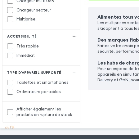
Chargeur multi USB
Chargeur secteur
Alimentez tous vo
Multiprise
Les multiprises sect
s’adaptent à tous le
ACCESSIBILITÉ
Des marques fiab
Faites votre choix p
Très rapide
sécurité, performance
Immédiat
Les hubs de char
Pour un espace de tr
TYPE D'APPAREIL SUPPORTÉ
appareils en simulta
Delivery et GaN, pour
Tablettes et smartphones
Ordinateurs portables
Afficher également les
produits en rupture de stock