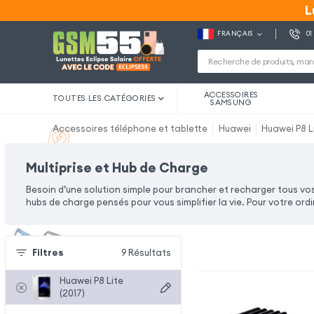
L
L
FRANÇAIS
01
ACCESSOIRES
TOUTES LES CATÉGORIES
SAMSUNG
Accessoires téléphone et tablette
Huawei
Huawei P8 Li
Multiprise et Hub de Charge
Besoin d’une solution simple pour brancher et recharger tous vo
hubs de charge pensés pour vous simplifier la vie. Pour votre ord
Filtres
9
Résultats
Huawei P8 Lite
(2017)