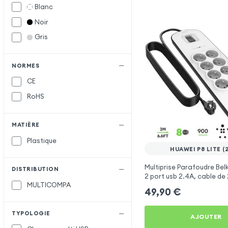
Blanc
Noir
Gris
NORMES
CE
RoHS
MATIÈRE
Plastique
HUAWEI P8 LITE (
Multiprise Parafoudre Belk
DISTRIBUTION
2 port usb 2.4A, cable de
MULTICOMPA
Bouton d'alimentation
49,90
€
TYPOLOGIE
AJOUTER