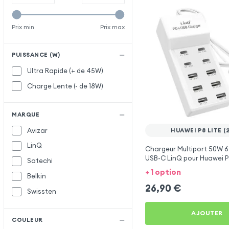
Prix min
Prix max
PUISSANCE (W)
Ultra Rapide (+ de 45W)
Charge Lente (- de 18W)
MARQUE
Avizar
HUAWEI P8 LITE (
LinQ
Chargeur Multiport 50W 6
USB-C LinQ pour Huawei P8
Satechi
+ 1 option
Belkin
26,90
€
Swissten
AJOUTER
COULEUR