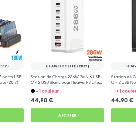
2017)
HUAWEI P8 LITE (2017)
HUAW
5 ports USB
Station de Charge 286W GaN 6 USB-
Station de 
ite (2017)
C + 2 USB Blanc pour Huawei P8 Lite
C + 2 USB No
(2017)
(2017)
+ 1 couleur
+ 1 coule
44,90
€
44,90
€
AJOUTER