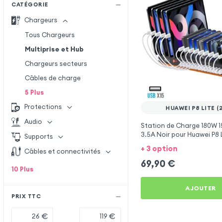
CATÉGORIE
Chargeurs
Tous Chargeurs
Multiprise et Hub
Chargeurs secteurs
Câbles de charge
5
Plus
Protections
HUAWEI P8 LITE (
Audio
Station de Charge 180W 1
3.5A Noir pour Huawei P8 L
Supports
+ 3 option
Câbles et connectivités
69,90
€
10
Plus
AJOUTER
PRIX TTC
€
€