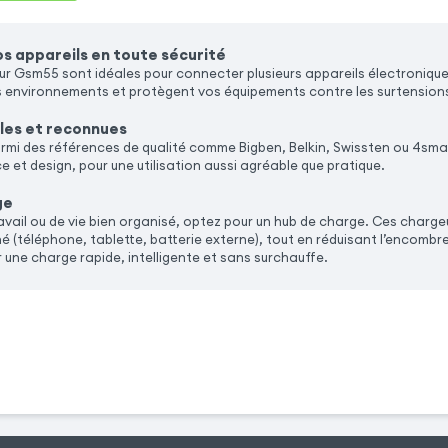
s appareils en toute sécurité
eur Gsm55 sont idéales pour connecter plusieurs appareils électronique
s environnements et protègent vos équipements contre les surtension
les et reconnues
armi des références de qualité comme Bigben, Belkin, Swissten ou 4sma
 et design, pour une utilisation aussi agréable que pratique.
ge
avail ou de vie bien organisé, optez pour un hub de charge. Ces charge
né (téléphone, tablette, batterie externe), tout en réduisant l’encom
 une charge rapide, intelligente et sans surchauffe.