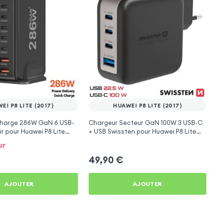
EI P8 LITE (2017)
HUAWEI P8 LITE (2017)
Charge 286W GaN 6 USB-
Chargeur Secteur GaN 100W 3 USB-C
ir pour Huawei P8 Lite
+ USB Swissten pour Huawei P8 Lite
(2017)
ur
49,90
€
AJOUTER
AJOUTER