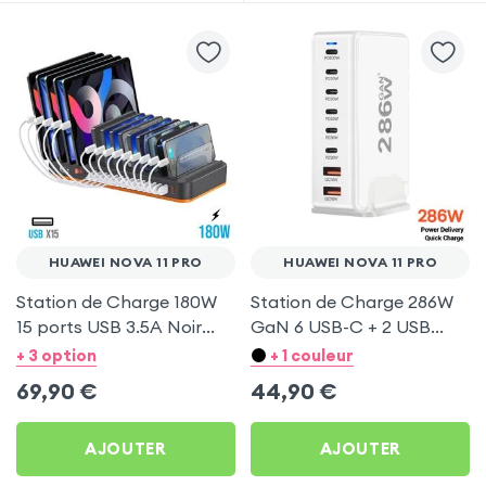
HUAWEI NOVA 11 PRO
HUAWEI NOVA 11 PRO
Station de Charge 180W
Station de Charge 286W
15 ports USB 3.5A Noir
GaN 6 USB-C + 2 USB
pour Huawei Nova 11 Pro
Blanc pour Huawei Nova
+ 3 option
+ 1 couleur
11 Pro
69,90
€
44,90
€
AJOUTER
AJOUTER