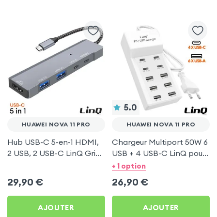
5.0
HUAWEI NOVA 11 PRO
HUAWEI NOVA 11 PRO
Hub USB-C 5-en-1 HDMI,
Chargeur Multiport 50W 6
2 USB, 2 USB-C LinQ Gris
USB + 4 USB-C LinQ pour
pour Huawei Nova 11 Pro
Huawei Nova 11 Pro
+ 1 option
29,90
€
26,90
€
AJOUTER
AJOUTER