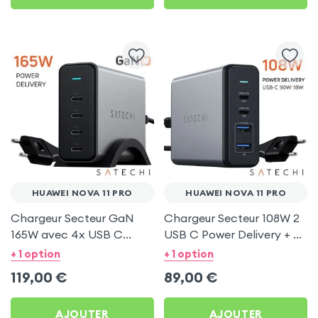
HUAWEI NOVA 11 PRO
HUAWEI NOVA 11 PRO
Chargeur Secteur GaN
Chargeur Secteur 108W 2
165W avec 4x USB C
USB C Power Delivery + 2
Power Delivery, Câble
USB, Câble Secteur,
+ 1 option
+ 1 option
secteur, Satechi - Gris
Satechi - Gris
119,00
€
89,00
€
AJOUTER
AJOUTER