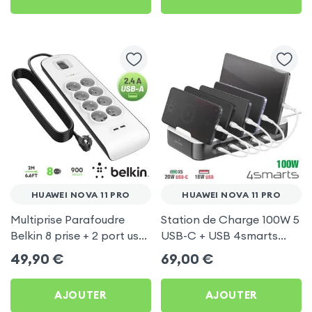
HUAWEI NOVA 11 PRO
HUAWEI NOVA 11 PRO
Multiprise Parafoudre
Station de Charge 100W 5
Belkin 8 prise + 2 port usb
USB-C + USB 4smarts
2.4A, cable de 2 metre,
pour Huawei Nova 11 Pro
49,90
€
69,00
€
Bouton d'alimentation
AJOUTER
AJOUTER