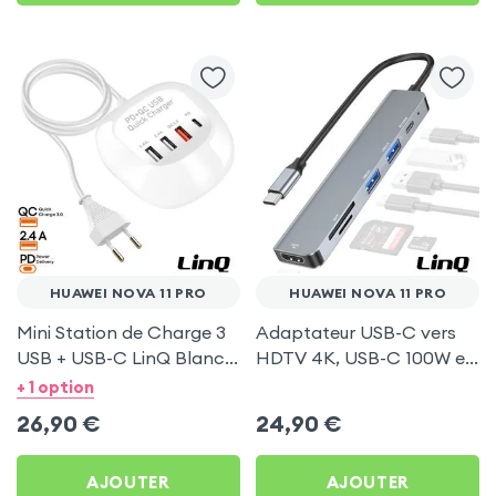
HUAWEI NOVA 11 PRO
HUAWEI NOVA 11 PRO
Mini Station de Charge 3
Adaptateur USB-C vers
USB + USB-C LinQ Blanc
HDTV 4K, USB-C 100W et
pour Huawei Nova 11 Pro
Lecteurs Cartes - LinQ
+ 1 option
Gris pour Huawei Nova 11
26,90
€
24,90
€
Pro
AJOUTER
AJOUTER