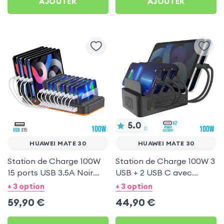
AJOUTER
AJOUTER
5.0
HUAWEI MATE 30
HUAWEI MATE 30
Station de Charge 100W
Station de Charge 100W 3
15 ports USB 3.5A Noir
USB + 2 USB C avec
pour Huawei Mate 30
Ventilation pour Huawei
+ 3 option
+ 3 option
Mate 30
59,90
€
44,90
€