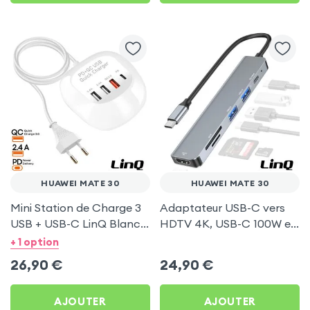
HUAWEI MATE 30
HUAWEI MATE 30
Mini Station de Charge 3
Adaptateur USB-C vers
USB + USB-C LinQ Blanc
HDTV 4K, USB-C 100W et
pour Huawei Mate 30
Lecteurs Cartes - LinQ
+ 1 option
Gris pour Huawei Mate 30
26,90
€
24,90
€
AJOUTER
AJOUTER