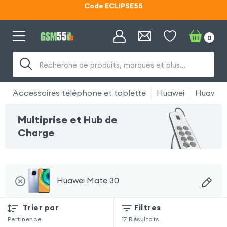
Lunettes d'éclipse OFFERTES
Code ECLIPSE55
0
Recherche de produits, marques et plus…
Accessoires téléphone et tablette
Huawei
Huawei 
Multiprise et Hub de
Charge
Huawei Mate 30
Trier par
Filtres
Pertinence
17
Résultats