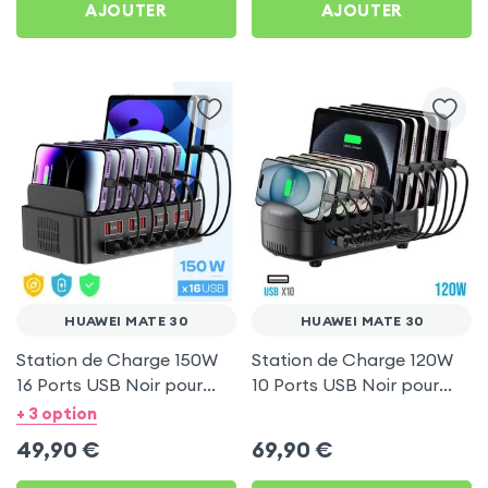
AJOUTER
AJOUTER
HUAWEI MATE 30
HUAWEI MATE 30
Station de Charge 150W
Station de Charge 120W
16 Ports USB Noir pour
10 Ports USB Noir pour
Huawei Mate 30
Huawei Mate 30
+ 3 option
49,90
€
69,90
€