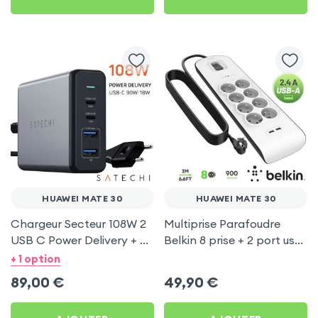
HUAWEI MATE 30
HUAWEI MATE 30
Chargeur Secteur 108W 2
Multiprise Parafoudre
USB C Power Delivery + 2
Belkin 8 prise + 2 port usb
USB, Câble Secteur,
2.4A, cable de 2 metre,
+ 1 option
Satechi - Gris
Bouton d'alimentation
89,00
€
49,90
€