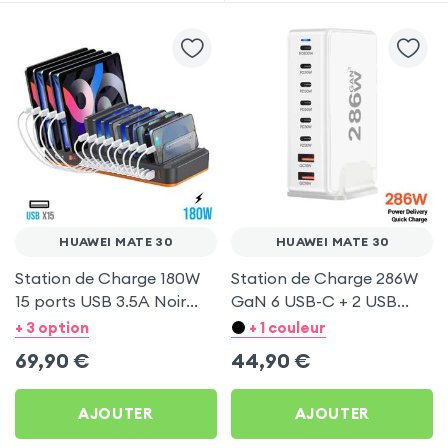
HUAWEI MATE 30
HUAWEI MATE 30
Station de Charge 180W
Station de Charge 286W
15 ports USB 3.5A Noir
GaN 6 USB-C + 2 USB
pour Huawei Mate 30
Blanc pour Huawei Mate
+ 3 option
+ 1 couleur
30
69,90
€
44,90
€
AJOUTER
AJOUTER