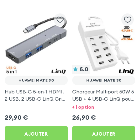
5.0
HUAWEI MATE 30
HUAWEI MATE 30
Hub USB-C 5-en-1 HDMI,
Chargeur Multiport 50W 6
2 USB, 2 USB-C LinQ Gris
USB + 4 USB-C LinQ pour
pour Huawei Mate 30
Huawei Mate 30
+ 1 option
29,90
€
26,90
€
AJOUTER
AJOUTER