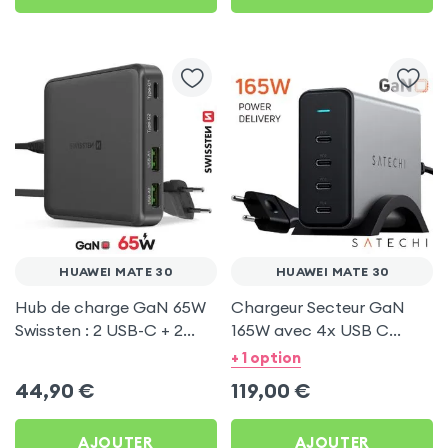
HUAWEI MATE 30
HUAWEI MATE 30
Hub de charge GaN 65W
Chargeur Secteur GaN
Swissten : 2 USB-C + 2
165W avec 4x USB C
USB pour Huawei Mate 30
Power Delivery, Câble
+ 1 option
secteur, Satechi - Gris
44,90
€
119,00
€
AJOUTER
AJOUTER