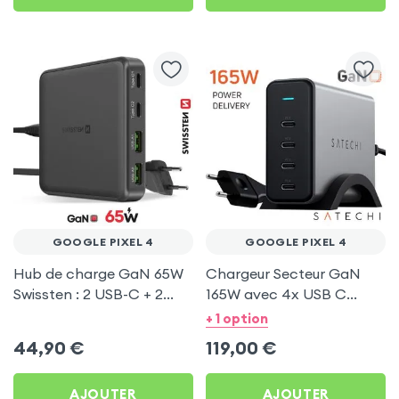
GOOGLE PIXEL 4
GOOGLE PIXEL 4
Hub de charge GaN 65W
Chargeur Secteur GaN
Swissten : 2 USB-C + 2
165W avec 4x USB C
USB pour Google Pixel 4
Power Delivery, Câble
+ 1 option
secteur, Satechi - Gris
44,90
€
119,00
€
AJOUTER
AJOUTER