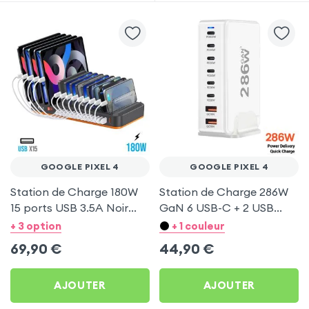
GOOGLE PIXEL 4
GOOGLE PIXEL 4
Station de Charge 180W
Station de Charge 286W
15 ports USB 3.5A Noir
GaN 6 USB-C + 2 USB
pour Google Pixel 4
Blanc pour Google Pixel 4
+ 3 option
+ 1 couleur
69,90
€
44,90
€
AJOUTER
AJOUTER