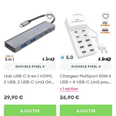
5.0
GOOGLE PIXEL 4
GOOGLE PIXEL 4
Hub USB-C 5-en-1 HDMI,
Chargeur Multiport 50W 6
2 USB, 2 USB-C LinQ Gris
USB + 4 USB-C LinQ pour
pour Google Pixel 4
Google Pixel 4
+ 1 option
29,90
€
26,90
€
AJOUTER
AJOUTER