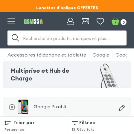
Lunettes d'éclipse OFFERTES
Code ECLIPSE55
0
Lunettes d'éclipse OFFERTES
Recherche de produits, marques et plus…
Code ECLIPSE55
Accessoires téléphone et tablette
Google
Google 
Multiprise et Hub de
Charge
Google Pixel 4
Trier par
Filtres
Pertinence
13
Résultats