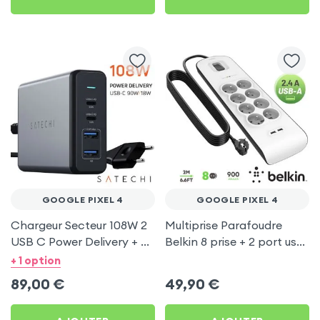
GOOGLE PIXEL 4
GOOGLE PIXEL 4
Chargeur Secteur 108W 2
Multiprise Parafoudre
USB C Power Delivery + 2
Belkin 8 prise + 2 port usb
USB, Câble Secteur,
2.4A, cable de 2 metre,
+ 1 option
Satechi - Gris
Bouton d'alimentation
89,00
€
49,90
€