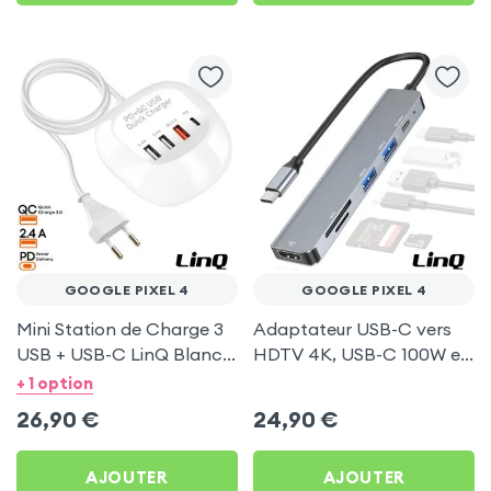
GOOGLE PIXEL 4
GOOGLE PIXEL 4
Mini Station de Charge 3
Adaptateur USB-C vers
USB + USB-C LinQ Blanc
HDTV 4K, USB-C 100W et
pour Google Pixel 4
Lecteurs Cartes - LinQ
+ 1 option
Gris pour Google Pixel 4
26,90
€
24,90
€
AJOUTER
AJOUTER