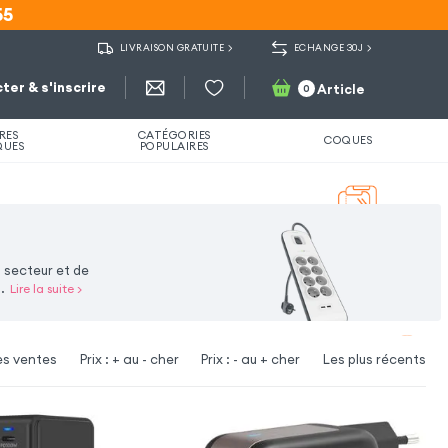
55
55
LIVRAISON GRATUITE
ECHANGE 30J
ter & s'inscrire
Article
0
RES
CATÉGORIES
COQUES
QUES
POPULAIRES
 secteur et de
.
Lire la suite
>
es ventes
Prix : + au - cher
Prix : - au + cher
Les plus récents