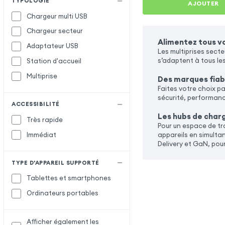
TYPOLOGIE
AJOUTER
Chargeur multi USB
Chargeur secteur
Alimentez tous vo
Adaptateur USB
Les multiprises sect
s’adaptent à tous le
Station d'accueil
Multiprise
Des marques fiab
Faites votre choix p
sécurité, performance
ACCESSIBILITÉ
Les hubs de char
Très rapide
Pour un espace de tr
Immédiat
appareils en simulta
Delivery et GaN, pour
TYPE D'APPAREIL SUPPORTÉ
Tablettes et smartphones
Ordinateurs portables
Afficher également les