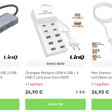
DORO 8200
USB, 2 USB-
Chargeur Multiport 50W 6 USB + 4
Mini Station
00
USB-C LinQ pour Doro 8200
LinQ Blanc p
+ 1 option
+ 1 option
26,90
€
26,90
€
5.0
AJOUTER