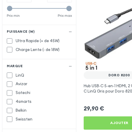
Prix min
Prix max
PUISSANCE (W)
Ultra Rapide (+ de 45W)
Charge Lente (- de 18W)
MARQUE
LinQ
DORO 8200
Avizar
Hub USB-C 5-en-1 HDMI, 2 
C LinQ Gris pour Doro 82
Satechi
4smarts
29,90
€
Belkin
Swissten
AJOUTER