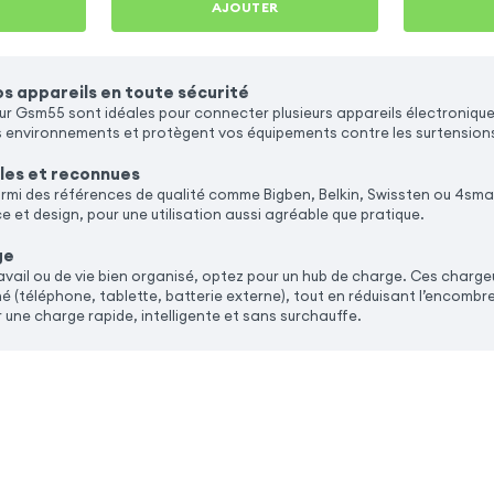
AJOUTER
s appareils en toute sécurité
eur Gsm55 sont idéales pour connecter plusieurs appareils électronique
s environnements et protègent vos équipements contre les surtension
les et reconnues
armi des références de qualité comme Bigben, Belkin, Swissten ou 4sma
 et design, pour une utilisation aussi agréable que pratique.
ge
avail ou de vie bien organisé, optez pour un hub de charge. Ces charge
né (téléphone, tablette, batterie externe), tout en réduisant l’encom
 une charge rapide, intelligente et sans surchauffe.