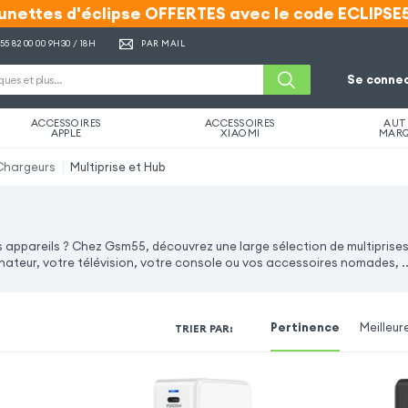
unettes d'éclipse OFFERTES avec le code ECLIPSE
unettes d'éclipse OFFERTES avec le code ECLIPSE
 55 82 00 00
9H30 / 18H
PAR MAIL
Se connec
ACCESSOIRES
ACCESSOIRES
AUT
APPLE
XIAOMI
MAR
Chargeurs
Multiprise et Hub
s appareils ? Chez Gsm55, découvrez une large sélection de multiprises
inateur, votre télévision, votre console ou vos accessoires nomades, ..
Pertinence
Meilleur
TRIER PAR
: