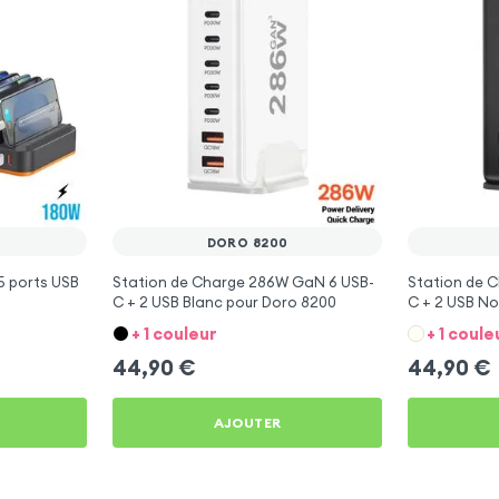
DORO 8200
5 ports USB
Station de Charge 286W GaN 6 USB-
Station de 
C + 2 USB Blanc pour Doro 8200
C + 2 USB No
+ 1 couleur
+ 1 coule
44,90
€
44,90
€
AJOUTER