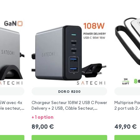
DORO 8200
5W avec 4x
Chargeur Secteur 108W 2 USB C Power
Multiprise Pa
le secteur,
Delivery + 2 USB, Câble Secteur,
2 port usb 2
Satechi - Gris
Bouton d'al
+ 1 option
89,00
€
49,90
€