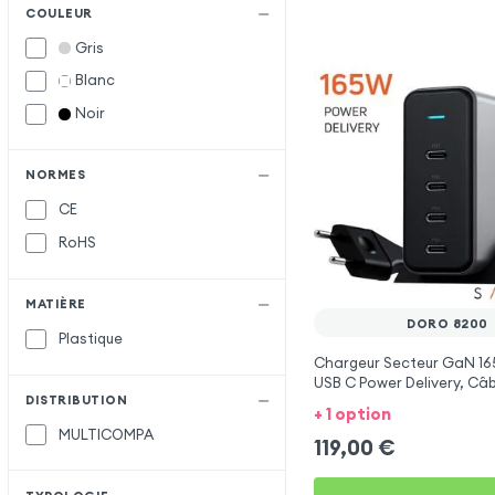
COULEUR
Gris
Blanc
Noir
NORMES
CE
RoHS
MATIÈRE
DORO 8200
Plastique
Chargeur Secteur GaN 16
USB C Power Delivery, Câb
DISTRIBUTION
Satechi - Gris
+ 1 option
MULTICOMPA
119,00
€