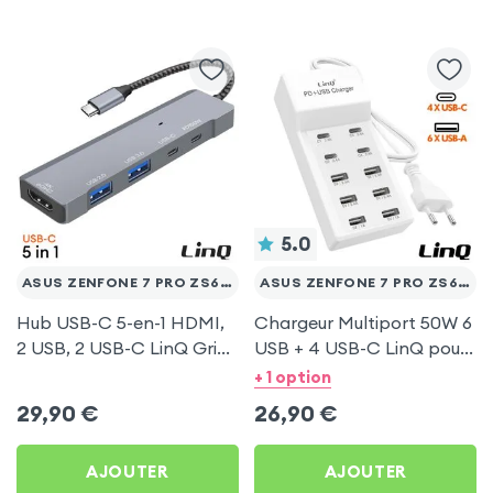
5.0
ASUS ZENFONE 7 PRO ZS671KS
ASUS ZENFONE 7 PRO ZS671KS
Hub USB-C 5-en-1 HDMI,
Chargeur Multiport 50W 6
2 USB, 2 USB-C LinQ Gris
USB + 4 USB-C LinQ pour
pour Asus Zenfone 7 Pro
Asus Zenfone 7 Pro
+ 1 option
ZS671KS
ZS671KS
29,90
€
26,90
€
AJOUTER
AJOUTER