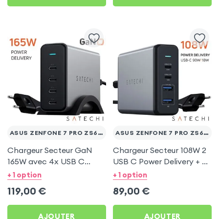
ASUS ZENFONE 7 PRO ZS671KS
ASUS ZENFONE 7 PRO ZS671KS
Chargeur Secteur GaN
Chargeur Secteur 108W 2
165W avec 4x USB C
USB C Power Delivery + 2
Power Delivery, Câble
USB, Câble Secteur,
+ 1 option
+ 1 option
secteur, Satechi - Gris
Satechi - Gris
119,00
€
89,00
€
AJOUTER
AJOUTER