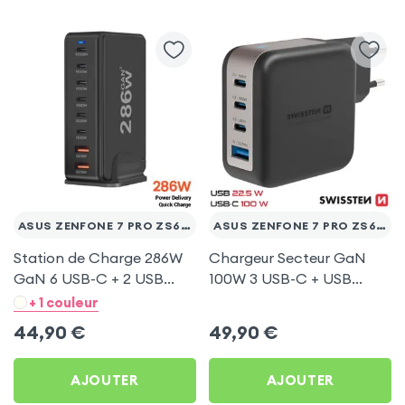
ASUS ZENFONE 7 PRO ZS671KS
ASUS ZENFONE 7 PRO ZS671KS
Station de Charge 286W
Chargeur Secteur GaN
GaN 6 USB-C + 2 USB
100W 3 USB-C + USB
Noir pour Asus Zenfone 7
Swissten pour Asus
+ 1 couleur
Pro ZS671KS
Zenfone 7 Pro ZS671KS
44,90
€
49,90
€
AJOUTER
AJOUTER