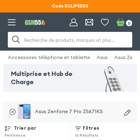
Code ECLIPSE55
Lunettes d'éclipse OFFERTES
0
Code ECLIPSE55
Recherche de produits, marques et plus…
Accessoires téléphone et tablette
Asus
Asus Zenf
Multiprise et Hub de
Charge
Asus Zenfone 7 Pro ZS671KS
Trier par
Filtres
Pertinence
16
Résultats