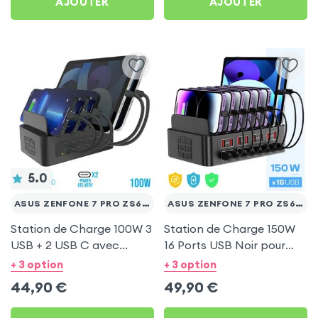
AJOUTER
AJOUTER
5.0
ASUS ZENFONE 7 PRO ZS671KS
ASUS ZENFONE 7 PRO ZS671KS
Station de Charge 100W 3
Station de Charge 150W
USB + 2 USB C avec
16 Ports USB Noir pour
Ventilation pour Asus
Asus Zenfone 7 Pro
+ 3 option
+ 3 option
Zenfone 7 Pro ZS671KS
ZS671KS
44,90
€
49,90
€