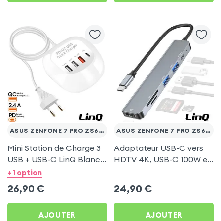
ASUS ZENFONE 7 PRO ZS671KS
ASUS ZENFONE 7 PRO ZS671KS
Mini Station de Charge 3
Adaptateur USB-C vers
USB + USB-C LinQ Blanc
HDTV 4K, USB-C 100W et
pour Asus Zenfone 7 Pro
Lecteurs Cartes - LinQ
+ 1 option
ZS671KS
Gris pour Asus Zenfone 7
26,90
€
24,90
€
Pro ZS671KS
AJOUTER
AJOUTER