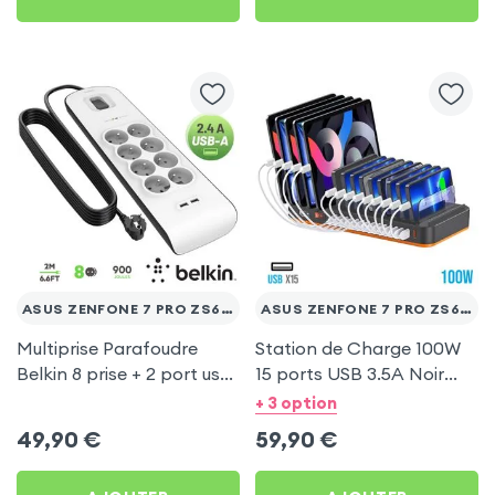
ASUS ZENFONE 7 PRO ZS671KS
ASUS ZENFONE 7 PRO ZS671KS
Multiprise Parafoudre
Station de Charge 100W
Belkin 8 prise + 2 port usb
15 ports USB 3.5A Noir
2.4A, cable de 2 metre,
pour Asus Zenfone 7 Pro
+ 3 option
Bouton d'alimentation
ZS671KS
49,90
€
59,90
€