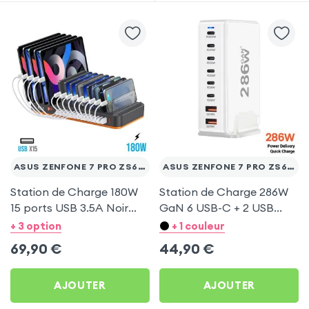
ASUS ZENFONE 7 PRO ZS671KS
ASUS ZENFONE 7 PRO ZS671KS
Station de Charge 180W
Station de Charge 286W
15 ports USB 3.5A Noir
GaN 6 USB-C + 2 USB
pour Asus Zenfone 7 Pro
Blanc pour Asus Zenfone
+ 3 option
+ 1 couleur
ZS671KS
7 Pro ZS671KS
69,90
€
44,90
€
AJOUTER
AJOUTER