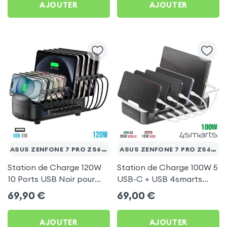
AJOUTER
AJOUTER
ASUS ZENFONE 7 PRO ZS671KS
ASUS ZENFONE 7 PRO ZS671KS
Station de Charge 120W
Station de Charge 100W 5
10 Ports USB Noir pour
USB-C + USB 4smarts
Asus Zenfone 7 Pro
pour Asus Zenfone 7 Pro
69,90
€
69,00
€
ZS671KS
ZS671KS
AJOUTER
AJOUTER