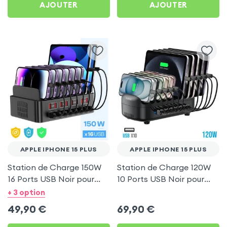
AJOUTER
AJOUTER
APPLE IPHONE 15 PLUS
APPLE IPHONE 15 PLUS
Station de Charge 150W
Station de Charge 120W
16 Ports USB Noir pour
10 Ports USB Noir pour
Apple iPhone 15 Plus
Apple iPhone 15 Plus
+ 3 option
49,90
€
69,90
€