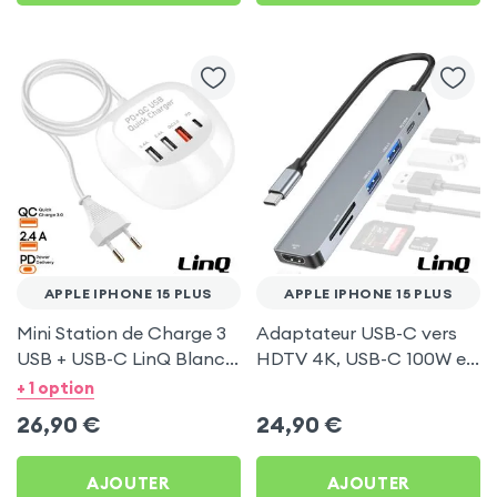
APPLE IPHONE 15 PLUS
APPLE IPHONE 15 PLUS
Mini Station de Charge 3
Adaptateur USB-C vers
USB + USB-C LinQ Blanc
HDTV 4K, USB-C 100W et
pour Apple iPhone 15 Plus
Lecteurs Cartes - LinQ
+ 1 option
Gris pour Apple iPhone 15
26,90
€
24,90
€
Plus
AJOUTER
AJOUTER