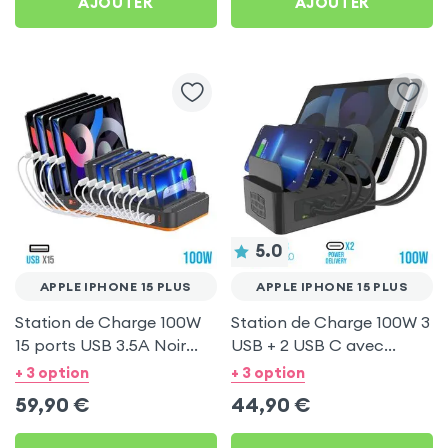
AJOUTER
AJOUTER
5.0
APPLE IPHONE 15 PLUS
APPLE IPHONE 15 PLUS
Station de Charge 100W
Station de Charge 100W 3
15 ports USB 3.5A Noir
USB + 2 USB C avec
pour Apple iPhone 15 Plus
Ventilation pour Apple
+ 3 option
+ 3 option
iPhone 15 Plus
59,90
€
44,90
€