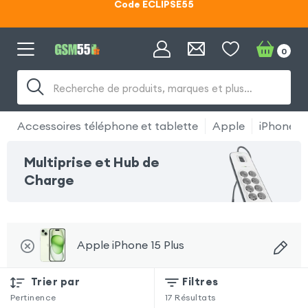
Lunettes d'éclipse OFFERTES
Code ECLIPSE55
0
Recherche de produits, marques et plus…
Accessoires téléphone et tablette
Apple
iPhone 15
Multiprise et Hub de
Charge
Apple iPhone 15 Plus
Trier par
Filtres
Pertinence
17
Résultats