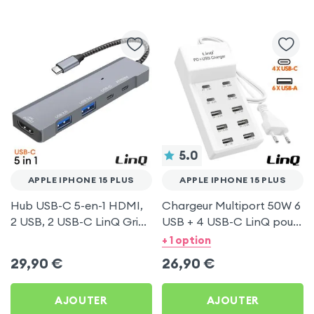
5.0
APPLE IPHONE 15 PLUS
APPLE IPHONE 15 PLUS
Hub USB-C 5-en-1 HDMI,
Chargeur Multiport 50W 6
2 USB, 2 USB-C LinQ Gris
USB + 4 USB-C LinQ pour
pour Apple iPhone 15 Plus
Apple iPhone 15 Plus
+ 1 option
29,90
€
26,90
€
AJOUTER
AJOUTER