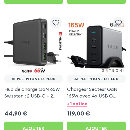
APPLE IPHONE 15 PLUS
APPLE IPHONE 15 PLUS
Hub de charge GaN 65W
Chargeur Secteur GaN
Swissten : 2 USB-C + 2
165W avec 4x USB C
USB pour Apple iPhone 15
Power Delivery, Câble
+ 1 option
Plus
secteur, Satechi - Gris
44,90
€
119,00
€
AJOUTER
AJOUTER