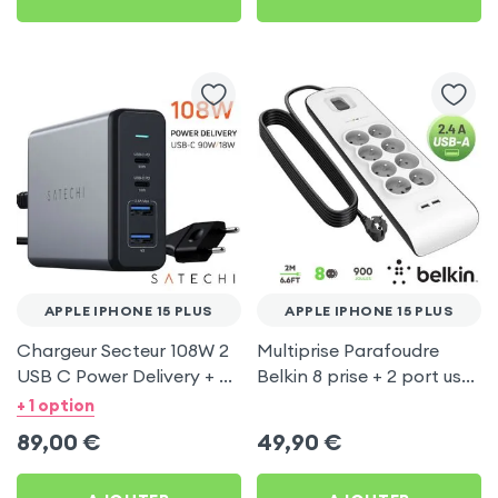
APPLE IPHONE 15 PLUS
APPLE IPHONE 15 PLUS
Chargeur Secteur 108W 2
Multiprise Parafoudre
USB C Power Delivery + 2
Belkin 8 prise + 2 port usb
USB, Câble Secteur,
2.4A, cable de 2 metre,
+ 1 option
Satechi - Gris
Bouton d'alimentation
89,00
€
49,90
€