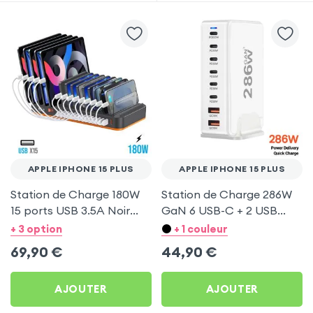
APPLE IPHONE 15 PLUS
APPLE IPHONE 15 PLUS
Station de Charge 180W
Station de Charge 286W
15 ports USB 3.5A Noir
GaN 6 USB-C + 2 USB
pour Apple iPhone 15 Plus
Blanc pour Apple iPhone
+ 3 option
+ 1 couleur
15 Plus
69,90
€
44,90
€
AJOUTER
AJOUTER