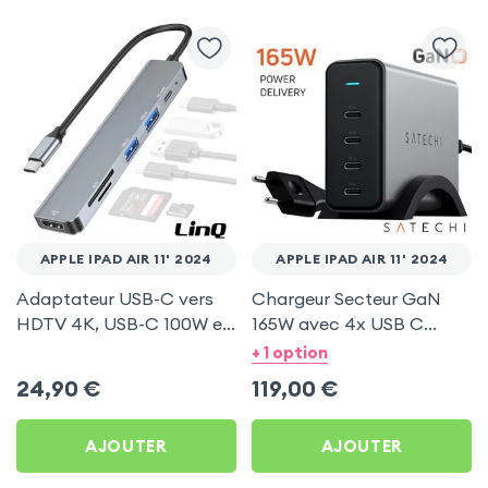
APPLE IPAD AIR 11' 2024
APPLE IPAD AIR 11' 2024
Adaptateur USB-C vers
Chargeur Secteur GaN
HDTV 4K, USB-C 100W et
165W avec 4x USB C
Lecteurs Cartes - LinQ
Power Delivery, Câble
+ 1 option
Gris pour Apple iPad Air 11'
secteur, Satechi - Gris
24,90
€
119,00
€
2024
AJOUTER
AJOUTER