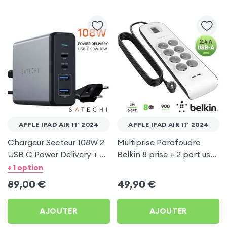
APPLE IPAD AIR 11' 2024
APPLE IPAD AIR 11' 2024
Chargeur Secteur 108W 2
Multiprise Parafoudre
USB C Power Delivery + 2
Belkin 8 prise + 2 port usb
USB, Câble Secteur,
2.4A, cable de 2 metre,
+ 1 option
Satechi - Gris
Bouton d'alimentation
89,00
€
49,90
€
AJOUTER
AJOUTER