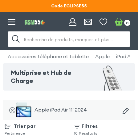
Code ECLIPSE55
Lunettes d'éclipse OFFERTES
0
Code ECLIPSE55
Recherche de produits, marques et plus…
Accessoires téléphone et tablette
Apple
iPad Air 1
Multiprise et Hub de
Charge
Apple iPad Air 11' 2024
Trier par
Filtres
Pertinence
10
Résultats