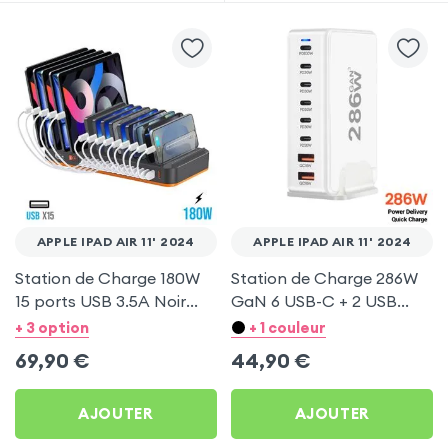
APPLE IPAD AIR 11' 2024
APPLE IPAD AIR 11' 2024
Station de Charge 180W
Station de Charge 286W
15 ports USB 3.5A Noir
GaN 6 USB-C + 2 USB
pour Apple iPad Air 11'
Blanc pour Apple iPad Air
+ 3 option
+ 1 couleur
2024
11' 2024
69,90
€
44,90
€
AJOUTER
AJOUTER