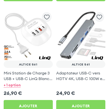
ALTICE S61
ALTICE S61
Mini Station de Charge 3
Adaptateur USB-C vers
USB + USB-C LinQ Blanc
HDTV 4K, USB-C 100W et
pour Altice S61
Lecteurs Cartes - LinQ
+ 1 option
Gris pour Altice S61
26,90
€
24,90
€
AJOUTER
AJOUTER