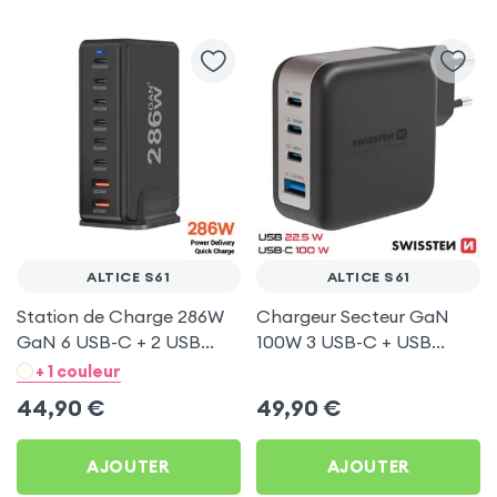
ALTICE S61
ALTICE S61
Station de Charge 286W
Chargeur Secteur GaN
GaN 6 USB-C + 2 USB
100W 3 USB-C + USB
Noir pour Altice S61
Swissten pour Altice S61
+ 1 couleur
44,90
€
49,90
€
AJOUTER
AJOUTER