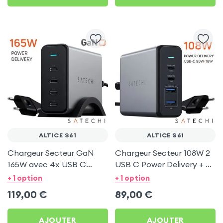
ALTICE S61
ALTICE S61
Chargeur Secteur GaN
Chargeur Secteur 108W 2
165W avec 4x USB C
USB C Power Delivery + 2
Power Delivery, Câble
USB, Câble Secteur,
+ 1 option
+ 1 option
secteur, Satechi - Gris
Satechi - Gris
119,00
€
89,00
€
AJOUTER
AJOUTER