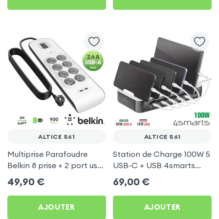
ALTICE S61
ALTICE S61
Multiprise Parafoudre
Station de Charge 100W 5
Belkin 8 prise + 2 port usb
USB-C + USB 4smarts
2.4A, cable de 2 metre,
pour Altice S61
49,90
€
69,00
€
Bouton d'alimentation
AJOUTER
AJOUTER