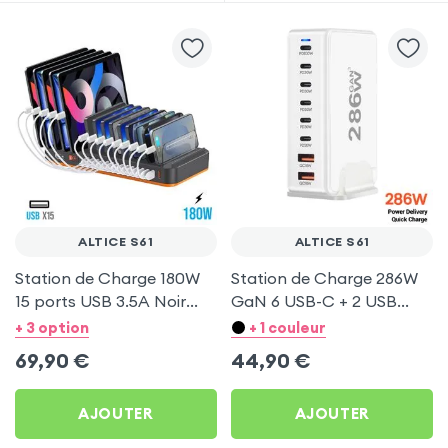
ALTICE S61
ALTICE S61
Station de Charge 180W
Station de Charge 286W
15 ports USB 3.5A Noir
GaN 6 USB-C + 2 USB
pour Altice S61
Blanc pour Altice S61
+ 3 option
+ 1 couleur
69,90
€
44,90
€
AJOUTER
AJOUTER