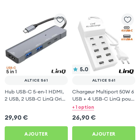
5.0
ALTICE S61
ALTICE S61
Hub USB-C 5-en-1 HDMI,
Chargeur Multiport 50W 6
2 USB, 2 USB-C LinQ Gris
USB + 4 USB-C LinQ pour
pour Altice S61
Altice S61
+ 1 option
29,90
€
26,90
€
AJOUTER
AJOUTER