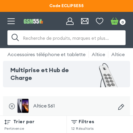
Code ECLIPSE55
Lunettes d'éclipse OFFERTES
0
Code ECLIPSE55
Recherche de produits, marques et plus…
Accessoires téléphone et tablette
Altice
Altice S61
Multiprise et Hub de
Charge
Altice S61
Trier par
Filtres
Pertinence
12
Résultats