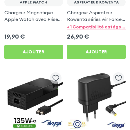
APPLE WATCH
ASPIRATEUR ROWENTA
Chargeur Magnétique
Chargeur Aspirateur
Apple Watch avec Prise
Rowenta séries Air Force ,
USB-C - Hoco, Noir
Air Force Extreme - Akyga
+ 1 Compatibilité catégorie
19,90
€
26,90
€
AJOUTER
AJOUTER