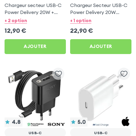
Chargeur secteur USB-C
Chargeur Secteur USB-C
Power Delivery 20W +
Power Delivery 20W
Câble type C 1m -
Charge Rapide - Blanc
+ 2 option
+ 1 option
Mayaxess Blanc
12,90
€
22,90
€
AJOUTER
AJOUTER
4.8
5.0
USB-C
USB-C