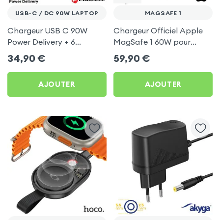
USB-C / DC 90W LAPTOP
MAGSAFE 1
Chargeur USB C 90W
Chargeur Officiel Apple
Power Delivery + 6
MagSafe 1 60W pour
embouts DC - Forcell pour
MacBook Pro 13'' - Blanc
34,90
€
59,90
€
MacBook Pro et PC
portable Pro
AJOUTER
AJOUTER