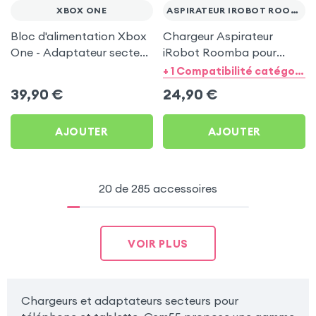
XBOX ONE
ASPIRATEUR IROBOT ROOMBA
Bloc d'alimentation Xbox
Chargeur Aspirateur
One - Adaptateur secteur
iRobot Roomba pour
135W - Akyga
séries 900 / 800 / 700 /
+ 1 Compatibilité catégorie
600 / 500 / 400 - Akyga
39,90
€
24,90
€
AJOUTER
AJOUTER
20 de 285 accessoires
VOIR PLUS
Chargeurs et adaptateurs secteurs pour