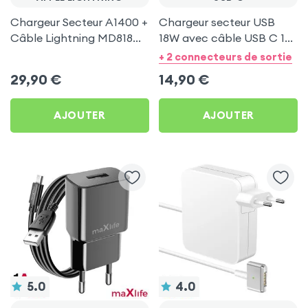
Chargeur Secteur A1400 +
Chargeur secteur USB
Câble Lightning MD818
18W avec câble USB C 1
d'Origine Apple pour
mètre - Blanc
+ 2 connecteurs de sortie
iPhone et iPad
29,90
€
14,90
€
AJOUTER
AJOUTER
5.0
4.0