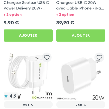
Chargeur Secteur USB C
Chargeur USB-C 20W
Power Delivery 20W -
avec Câble iPhone / iPad
Mayaxess Blanc
Lightning 1m, Original
+ 2 option
+ 2 option
Apple
9,90
€
39,90
€
AJOUTER
AJOUTER
4.9
USB-C
USB-C