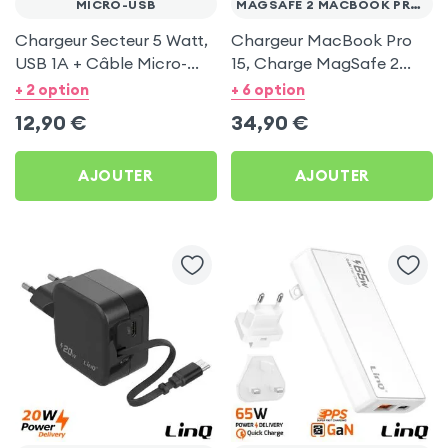
MICRO-USB
MAGSAFE 2 MACBOOK PRO 15
Chargeur Secteur 5 Watt,
Chargeur MacBook Pro
USB 1A + Câble Micro-
15, Charge MagSafe 2
USB 1m, Charge Sécurisée
Rapide 85W - Blanc
+ 2 option
+ 6 option
- Noir
12,90
€
34,90
€
AJOUTER
AJOUTER