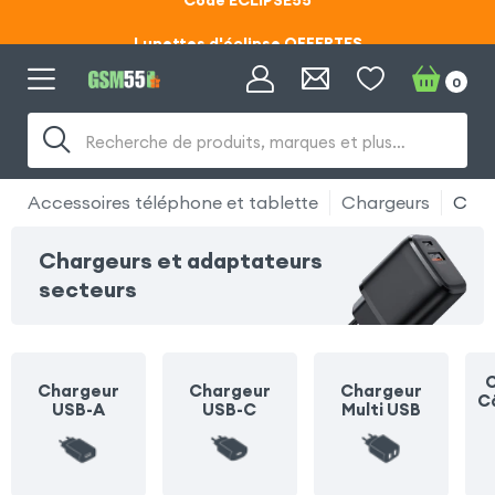
Lunettes d'éclipse OFFERTES
Code ECLIPSE55
0
Lunettes d'éclipse OFFERTES
Recherche de produits, marques et plus…
Code ECLIPSE55
Accessoires téléphone et tablette
Chargeurs
Char
Chargeurs et adaptateurs
secteurs
C
Chargeur
Chargeur
Chargeur
C
USB-A
USB-C
Multi USB