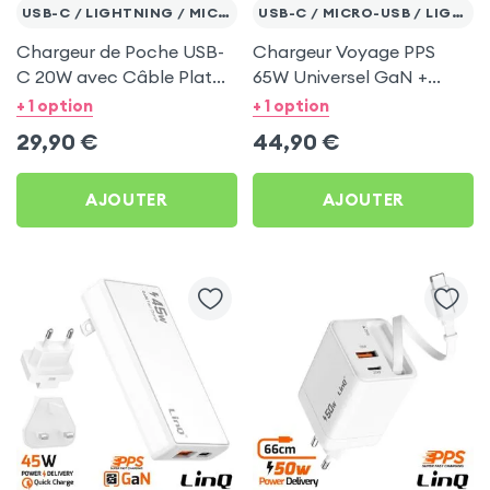
USB-C / LIGHTNING / MICRO-USB
USB-C / MICRO-USB / LIGHTNING
Chargeur de Poche USB-
Chargeur Voyage PPS
C 20W avec Câble Plat
65W Universel GaN +
Rétractable Type-C LinQ
Adaptateurs Prise EU et
+ 1 option
+ 1 option
UK
29,90
€
44,90
€
AJOUTER
AJOUTER