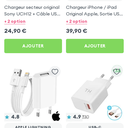
Chargeur secteur original
Chargeur iPhone / iPad
Sony UCH12 + Câble USB
Original Apple, Sortie USB
Type C - Noir
C 20W Power Delivery -
+ 2 option
+ 2 option
Blanc
24,90
€
39,90
€
AJOUTER
AJOUTER
4.8
4.9
APPLE LIGHTNING
USB-C