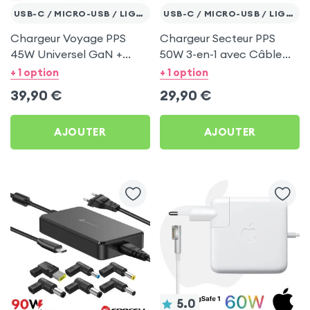
USB-C / MICRO-USB / LIGHTNING
USB-C / MICRO-USB / LIGHTNING
Chargeur Voyage PPS
Chargeur Secteur PPS
45W Universel GaN +
50W 3-en-1 avec Câble
Adaptateurs Prise EU et
USB-C Magic Box
+ 1 option
+ 1 option
UK
rétractable
39,90
€
29,90
€
AJOUTER
AJOUTER
5.0