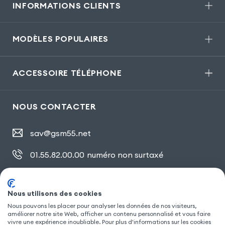
INFORMATIONS CLIENTS
MODÈLES POPULAIRES
ACCESSOIRE TÉLÉPHONE
NOUS CONTACTER
sav@gsm55.net
01.55.82.00.00
numéro non surtaxé
30, bis rue Girard
,
93100 Montreuil
Nous utilisons des cookies
Nous pouvons les placer pour analyser les données de nos visiteurs,
SUIVEZ NOUS
améliorer notre site Web, afficher un contenu personnalisé et vous faire
vivre une expérience inoubliable. Pour plus d'informations sur les cookies