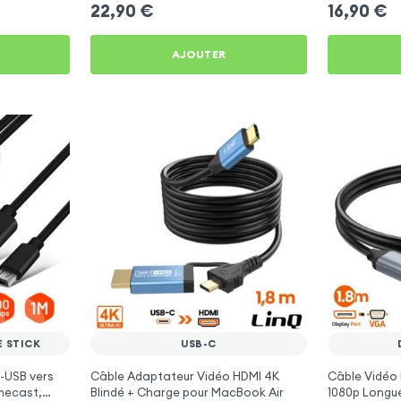
22,90
€
16,90
€
AJOUTER
E STICK
USB-C
-USB vers
Câble Adaptateur Vidéo HDMI 4K
Câble Vidéo 
mecast,
Blindé + Charge pour MacBook Air
1080p Longue