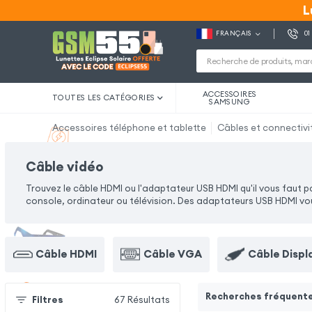
L
L
FRANÇAIS
01
ACCESSOIRES
TOUTES LES CATÉGORIES
SAMSUNG
Accessoires téléphone et tablette
Câbles et connectivi
Câble vidéo
Trouvez le câble HDMI ou l'adaptateur USB HDMI qu'il vous faut 
console, ordinateur ou télévision. Des adaptateurs USB HDMI vo
Câble HDMI
Câble VGA
Câble Displ
Recherches fréquent
Filtres
67
Résultats