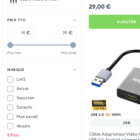
Google Home, Amazon Fir
29,00
€
PRIX TTC
AJOUTER
€
€
Prix min
Prix max
MARQUE
LinQ
Avizar
Swissten
Satechi
Max excell
USB
Akashi
Câble Adaptateur Vidéo 
5
Plus
USB 3.0, Format compact 