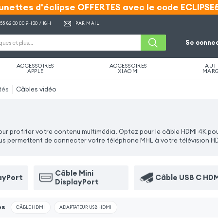
unettes d'éclipse OFFERTES avec le code ECLIPSE
unettes d'éclipse OFFERTES avec le code ECLIPSE
 55 82 00 00
9H30 / 18H
PAR MAIL
Se connec
ACCESSOIRES
ACCESSOIRES
AUT
APPLE
XIAOMI
MAR
tés
Câbles vidéo
pour profiter votre contenu multimédia. Optez pour le câble HDMI 4K p
us permettent de connecter votre téléphone MHL à votre télévision H
Câble Mini
ayPort
Câble USB C HDM
DisplayPort
es
CÂBLE HDMI
ADAPTATEUR USB HDMI