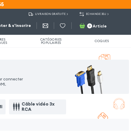
55
55
LIVRAISON GRATUITE
ECHANGE 30J
ter & s'inscrire
Article
0
RES
CATÉGORIES
COQUES
QUES
POPULAIRES
our connecter
DMI.
Câble vidéo 3x
I
RCA