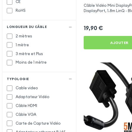
CE
Câble Vidéo Mini DisplayPo
RoHS
DisplayPort, 1.8m LinQ - B
19,90
€
LONGUEUR DU CÂBLE
2 mètres
AJOUTER
1 mètre
3 mètre et Plus
Moins de 1 mètre
TYPOLOGIE
Cable video
Adaptateur Vidéo
Câble HDMI
Câble VGA
Carte de Capture Vidéo