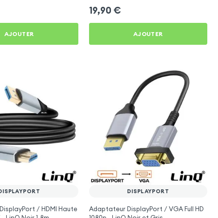
19,90
€
AJOUTER
AJOUTER
DISPLAYPORT
DISPLAYPORT
DisplayPort / HDMI Haute
Adaptateur DisplayPort / VGA Full HD
 - LinQ Noir 1.8m
1080p - LinQ Noir et Gris