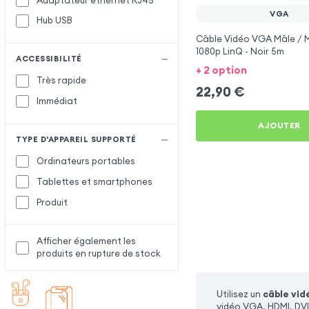
Adaptateur ethernet RJ45
VGA
Hub USB
Câble Vidéo VGA Mâle / M
1080p LinQ - Noir 5m
ACCESSIBILITÉ
+ 2 option
Très rapide
22,90
€
Immédiat
AJOUTER
TYPE D'APPAREIL SUPPORTÉ
Ordinateurs portables
Tablettes et smartphones
Produit
Afficher également les
produits en rupture de stock
Utilisez un
câble vid
vidéo VGA, HDMI, DVI,