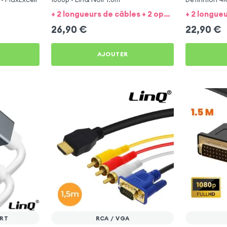
+ 2 longueurs de câbles + 2 option
26,90
€
22,90
€
AJOUTER
ORT
RCA / VGA