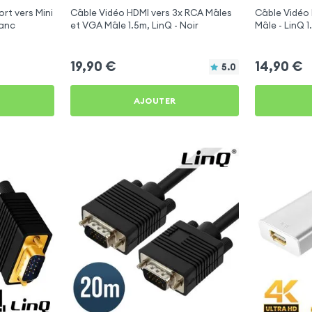
rt vers Mini
Câble Vidéo HDMI vers 3x RCA Mâles
Câble Vidéo 
lanc
et VGA Mâle 1.5m, LinQ - Noir
Mâle - LinQ 1
19,90
€
14,90
€
5.0
AJOUTER