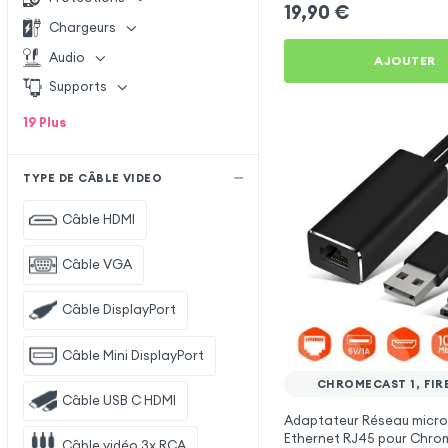
19,90
€
Chargeurs
Audio
AJOUTER
Supports
19
Plus
TYPE DE CÂBLE VIDEO
Câble HDMI
Câble VGA
Câble DisplayPort
Câble Mini DisplayPort
CHROMECAST 1, FIR
Câble USB C HDMI
Adaptateur Réseau micro
Ethernet RJ45 pour Chro
Câble vidéo 3x RCA