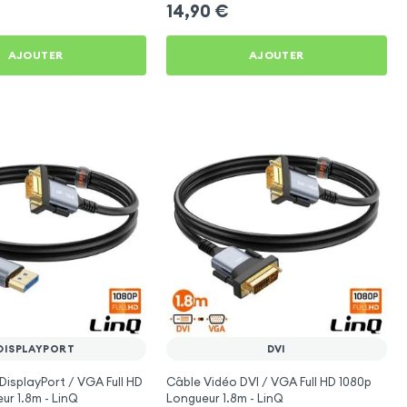
14,90
€
AJOUTER
AJOUTER
DISPLAYPORT
DVI
DisplayPort / VGA Full HD
Câble Vidéo DVI / VGA Full HD 1080p
ur 1.8m - LinQ
Longueur 1.8m - LinQ