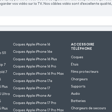
garder vos vidéo sur la TV. Nos câbles vidéo sont d’excellente qualité, t
Coques Apple iPhone 16
ACCESSOIRE
TÉLÉPHONE
Coques Apple iPhone 16e
 S11
Coques
Coques Apple iPhone 16 Plus
Étuis
ip 7
Coques Apple iPhone 16 Pro
Films protecteurs
old 7
Coques Apple iPhone 16 Pro Max
Chargeurs
6
Coques Apple iPhone 17e
Supports
 Plus
Coques Apple iPhone 17
Audio
 Ultra
Coques Apple iPhone Air
Batteries
5
Coques Apple iPhone 17 Pro
Chargeurs de secours
 Plus
Coques Apple iPhone 17 Pro Max