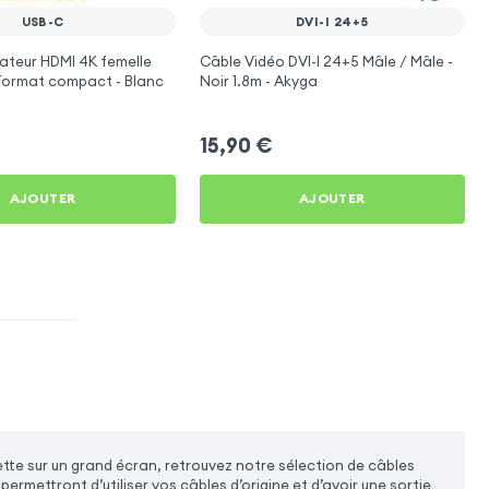
USB-C
DVI-I 24+5
ateur HDMI 4K femelle
Câble Vidéo DVI-I 24+5 Mâle / Mâle -
Format compact - Blanc
Noir 1.8m - Akyga
15,90
€
AJOUTER
AJOUTER
te sur un grand écran, retrouvez notre sélection de câbles
rmettront d’utiliser vos câbles d’origine et d’avoir une sortie