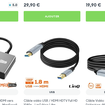
e Stick
29,90
€
19,90
€
5.0
AJOUTER
USB
HDMI vers
Câble vidéo USB / HDMI HDTV Full HD
Câble Vidéo 
- MaxExcell
1080p - LinQ Noir 1.8m
Définition 4K