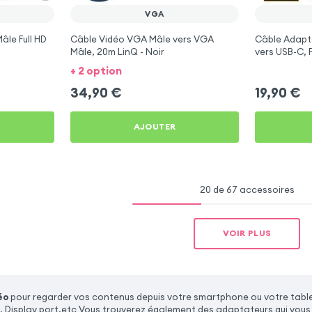
VGA
âle Full HD
Câble Vidéo VGA Mâle vers VGA
Câble Adapt
Mâle, 20m LinQ - Noir
vers USB-C, 
+ 2 option
34,90
€
19,90
€
AJOUTER
20 de 67 accessoires
VOIR PLUS
éo
pour regarder vos contenus depuis votre smartphone ou votre tablet
 Display port.etc Vous trouverez également des adaptateurs qui vous pe