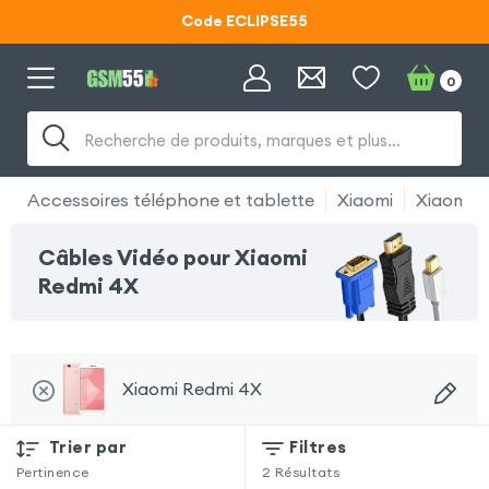
Code ECLIPSE55
Lunettes d'éclipse OFFERTES
0
Code ECLIPSE55
Recherche de produits, marques et plus…
Accessoires téléphone et tablette
Xiaomi
Xiaomi 
Câbles Vidéo pour Xiaomi
Redmi 4X
Xiaomi Redmi 4X
Trier par
Filtres
Pertinence
2
Résultats