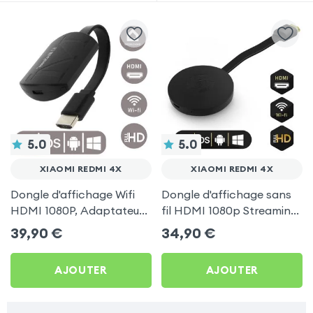
5.0
5.0
XIAOMI REDMI 4X
XIAOMI REDMI 4X
Dongle d'affichage Wifi
Dongle d'affichage sans
HDMI 1080P, Adaptateur
fil HDMI 1080p Streaming,
d'affichage Vidéo Sans-fil
récepteur vidéo TV
39,90
€
34,90
€
TV pour Xiaomi Redmi 4X
(compatible Miracast,
AirPlay, DLNA) pour
AJOUTER
AJOUTER
Xiaomi Redmi 4X