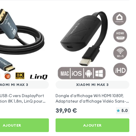
AOMI MI MAX 3
XIAOMI MI MAX 3
USB-C vers DisplayPort
Dongle d'affichage Wifi HDMI 1080P,
tion 8K 1.8m, LinQ pour
Adaptateur d'affichage Vidéo Sans-
x 3
fil TV pour Xiaomi Mi Max 3
39,90
€
5.0
AJOUTER
AJOUTER