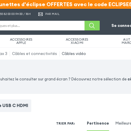
unettes d'éclipse OFFERTES avec le code ECLIPSE
unettes d'éclipse OFFERTES avec le code ECLIPSE
 55 82 00 00
9H30 / 18H
PAR MAIL
Se connec
ACCESSOIRES
ACCESSOIRES
AUT
APPLE
XIAOMI
MAR
ax 3
Câbles et connectivités
Câbles vidéo
uhaitez le consulter sur grand écran ? Découvrez notre sélection de
c
e USB C HDMI
Pertinence
Meilleur
TRIER PAR
: