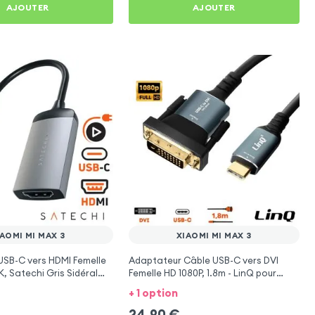
AJOUTER
AJOUTER
AOMI MI MAX 3
XIAOMI MI MAX 3
USB-C vers HDMI Femelle
Adaptateur Câble USB-C vers DVI
, Satechi Gris Sidéral
Femelle HD 1080P, 1.8m - LinQ pour
Mi Max 3
Xiaomi Mi Max 3
+ 1 option
24,90
€