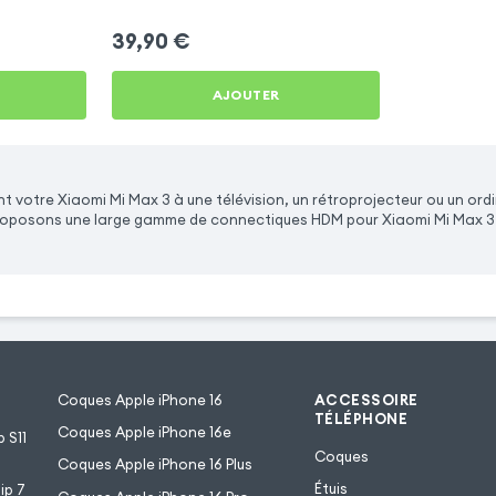
39,90
€
AJOUTER
 votre Xiaomi Mi Max 3 à une télévision, un rétroprojecteur ou un ordi
 proposons une large gamme de connectiques HDM pour Xiaomi Mi Max 3
Coques Apple iPhone 16
ACCESSOIRE
TÉLÉPHONE
Coques Apple iPhone 16e
 S11
Coques
Coques Apple iPhone 16 Plus
Étuis
ip 7