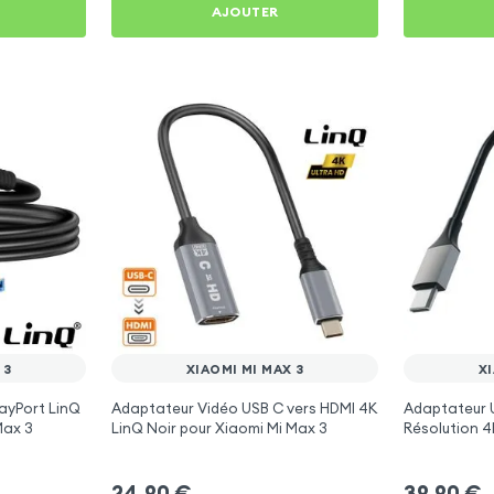
AJOUTER
 3
XIAOMI MI MAX 3
XI
layPort LinQ
Adaptateur Vidéo USB C vers HDMI 4K
Adaptateur 
Max 3
LinQ Noir pour Xiaomi Mi Max 3
Résolution 4K
pour Xiaomi 
24,90
€
39,90
€