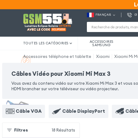
L
L
FRANÇAIS
01
ACCESSOIRES
TOUTES LES CATÉGORIES
SAMSUNG
Accessoires téléphone et tablette
Xiaomi
Xiaomi Mi M
Câbles Vidéo pour Xiaomi Mi Max 3
Vous avez du contenu vidéo sur votre Xiaomi Mi Max 3 et vous so
HDMI brancher sur votre téléviseur ou vidéo projecteur.
Câble VGA
Câble DisplayPort
Câbl
Filtres
18
Résultats