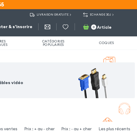
55
55
LIVRAISON GRATUITE
ECHANGE 30J
ter & s'inscrire
Article
0
RES
CATÉGORIES
COQUES
QUES
POPULAIRES
âbles vidéo
es ventes
Prix : + au - cher
Prix : - au + cher
Les plus récents