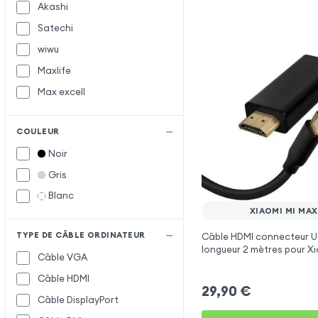
Akashi
Satechi
wiwu
Maxlife
Max excell
COULEUR
Noir
Gris
Blanc
XIAOMI MI MAX
TYPE DE CÂBLE ORDINATEUR
Câble HDMI connecteur US
longueur 2 mètres pour X
Câble VGA
3
Câble HDMI
29,90
€
Câble DisplayPort