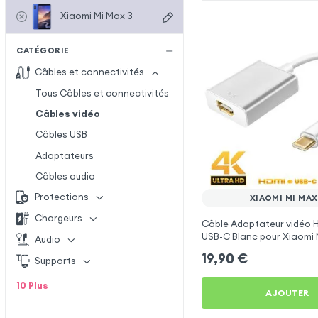
Xiaomi Mi Max 3
CATÉGORIE
Câbles et connectivités
Tous Câbles et connectivités
Câbles vidéo
Câbles USB
Adaptateurs
Câbles audio
Protections
XIAOMI MI MAX
Chargeurs
Câble Adaptateur vidéo H
USB-C Blanc pour Xiaomi 
Audio
19,90
€
Supports
10
Plus
AJOUTER