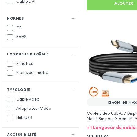
Câble DVI
AJOUTER
NORMES
CE
RoHS
LONGUEUR DU CÂBLE
2 mètres
Moins de 1 mètre
TYPOLOGIE
Cable video
XIAOMI MI MAX
Adaptateur Vidéo
Câble vidéo USB-C / Disp
Hub USB
Noir 1.8m pour Xiaomi Mi 
+ 1 Longueur du cable
ACCESSIBILITÉ
22,90
€