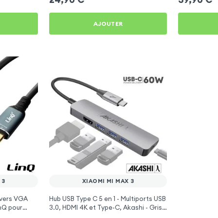
AJOUTER
 3
XIAOMI MI MAX 3
vers VGA
Hub USB Type C 5 en 1 - Multiports USB
inQ pour
3.0, HDMI 4K et Type-C, Akashi - Gris
pour Xiaomi Mi Max 3