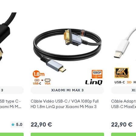
 3
XIAOMI MI MAX 3
XI
B type C -
Câble Vidéo USB-C / VGA 1080p Full
Câble Adapt
iaomi Mi Max
HD 1.8m LinQ pour Xiaomi Mi Max 3
USB-C MaxExc
3
22,90
€
22,90
€
5.0