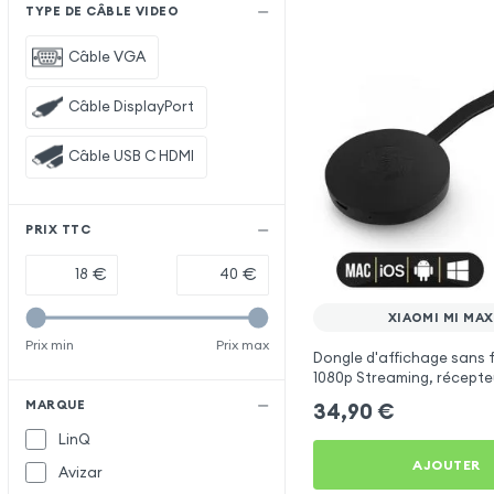
TYPE DE CÂBLE VIDEO
Câble VGA
Câble DisplayPort
Câble USB C HDMI
PRIX TTC
€
€
XIAOMI MI MAX
Prix min
Prix max
Dongle d'affichage sans f
1080p Streaming, récepte
(compatible Miracast, Air
MARQUE
34,90
€
pour Xiaomi Mi Max 3
LinQ
AJOUTER
Avizar