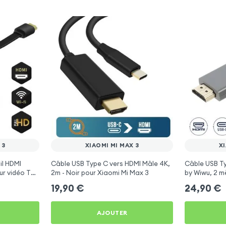
 3
XIAOMI MI MAX 3
XI
il HDMI
Câble USB Type C vers HDMI Mâle 4K,
Câble USB T
ur vidéo TV
2m - Noir pour Xiaomi Mi Max 3
by Wiwu, 2 m
Play, DLNA)
Mi Max 3
19,90
€
24,90
€
AJOUTER