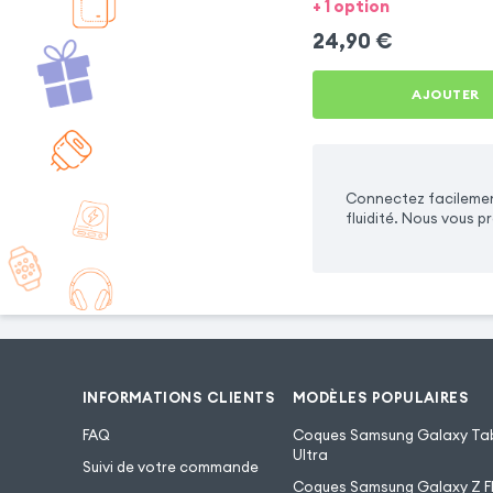
+ 1 option
24,90
€
AJOUTER
Connectez facilement
fluidité. Nous vous
INFORMATIONS CLIENTS
MODÈLES POPULAIRES
FAQ
Coques Samsung Galaxy Tab
Ultra
Suivi de votre commande
Coques Samsung Galaxy Z Fl