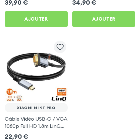
39,90
€
34,90
€
TV pour Xiaomi Mi 9T Pro
(compatible Miracast,
AirPlay, DLNA) pour
AJOUTER
AJOUTER
Xiaomi Mi 9T Pro
XIAOMI MI 9T PRO
Câble Vidéo USB-C / VGA
1080p Full HD 1.8m LinQ
pour Xiaomi Mi 9T Pro
22,90
€