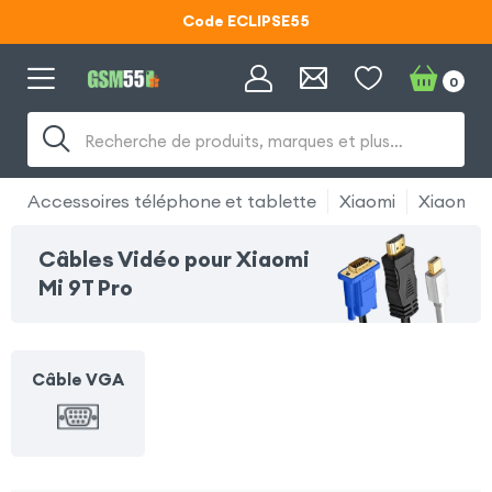
Code ECLIPSE55
Lunettes d'éclipse OFFERTES
0
Code ECLIPSE55
Recherche de produits, marques et plus…
Accessoires téléphone et tablette
Xiaomi
Xiaomi M
Câbles Vidéo pour Xiaomi
Mi 9T Pro
Câble VGA