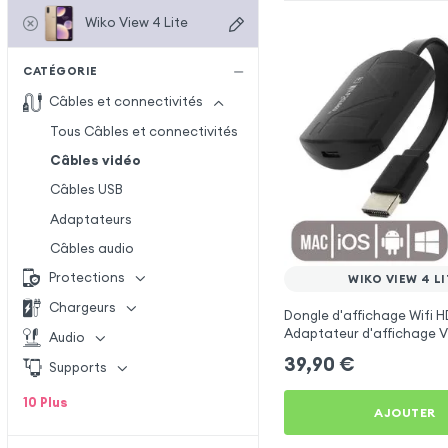
Wiko View 4 Lite
CATÉGORIE
Câbles et connectivités
Tous Câbles et connectivités
Câbles vidéo
Câbles USB
Adaptateurs
Câbles audio
Protections
WIKO VIEW 4 LI
Chargeurs
Dongle d'affichage Wifi H
Adaptateur d'affichage V
Audio
fil TV pour Wiko View 4 Li
39,90
€
Supports
10
Plus
AJOUTER