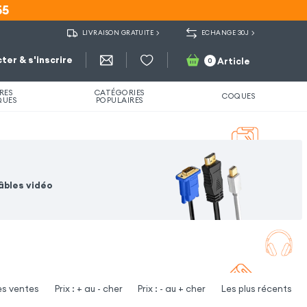
55
55
LIVRAISON GRATUITE
ECHANGE 30J
ter & s'inscrire
Article
0
RES
CATÉGORIES
COQUES
QUES
POPULAIRES
âbles vidéo
es ventes
Prix : + au - cher
Prix : - au + cher
Les plus récents