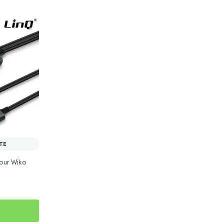
TE
our Wiko