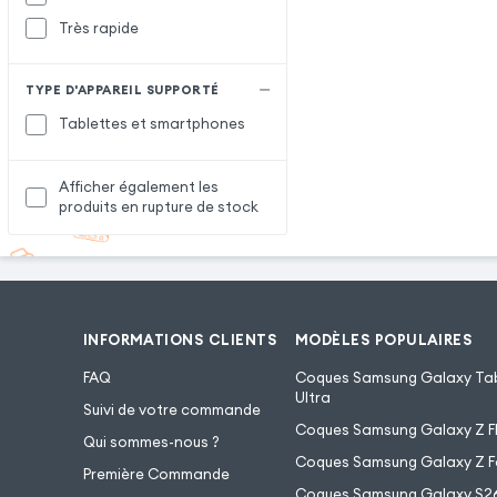
Très rapide
TYPE D'APPAREIL SUPPORTÉ
Tablettes et smartphones
Afficher également les
produits en rupture de stock
INFORMATIONS CLIENTS
MODÈLES POPULAIRES
FAQ
Coques Samsung Galaxy Tab
Ultra
Suivi de votre commande
Coques Samsung Galaxy Z Fl
Qui sommes-nous ?
Coques Samsung Galaxy Z F
Première Commande
Coques Samsung Galaxy S2