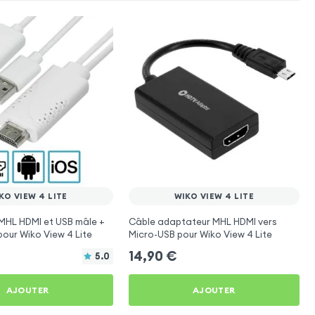
KO VIEW 4 LITE
WIKO VIEW 4 LITE
MHL HDMI et USB mâle +
Câble adaptateur MHL HDMI vers
pour Wiko View 4 Lite
Micro-USB pour Wiko View 4 Lite
14,90
€
5.0
AJOUTER
AJOUTER