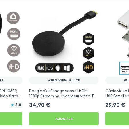
TE
WIKO VIEW 4 LITE
WI
DMI 1080P,
Dongle d'affichage sans fil HDMI
Câble vidéo 
idéo Sans-
1080p Streaming, récepteur vidéo TV
USB Femelle 
te
(compatible Miracast, AirPlay, DLNA)
34,90
€
29,90
€
5.0
pour Wiko View 4 Lite
AJOUTER