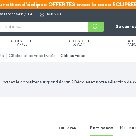
unettes d'éclipse OFFERTES avec le code ECLIPSE
unettes d'éclipse OFFERTES avec le code ECLIPSE
 55 82 00 00
9H30 / 18H
PAR MAIL
Se connec
ACCESSOIRES
ACCESSOIRES
AUT
APPLE
XIAOMI
MAR
ite
Câbles et connectivités
Câbles vidéo
ouhaitez le consulter sur grand écran ? Découvrez notre sélection de
c
Pertinence
Meilleur
TRIER PAR
: