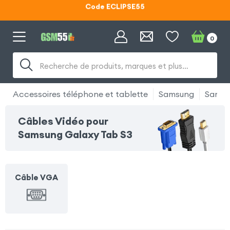
Code ECLIPSE55
Lunettes d'éclipse OFFERTES
0
Code ECLIPSE55
Recherche de produits, marques et plus…
Accessoires téléphone et tablette
Samsung
Samsu
Câbles Vidéo pour
Samsung Galaxy Tab S3
Câble VGA