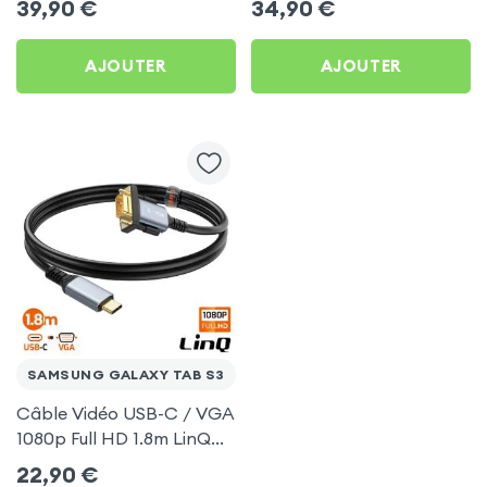
39,90
€
34,90
€
TV pour Samsung Galaxy
(compatible Miracast,
Tab S3
AirPlay, DLNA) pour
AJOUTER
AJOUTER
Samsung Galaxy Tab S3
SAMSUNG GALAXY TAB S3
Câble Vidéo USB-C / VGA
1080p Full HD 1.8m LinQ
pour Samsung Galaxy
22,90
€