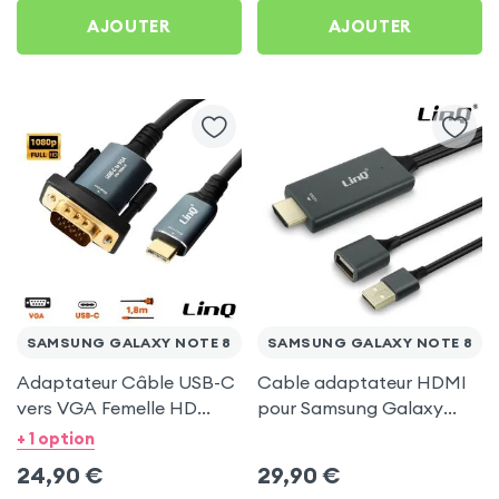
AJOUTER
AJOUTER
SAMSUNG GALAXY NOTE 8
SAMSUNG GALAXY NOTE 8
Adaptateur Câble USB-C
Cable adaptateur HDMI
vers VGA Femelle HD
pour Samsung Galaxy
1080P, 1.8m - LinQ pour
Note 8
+ 1 option
Samsung Galaxy Note 8
24,90
€
29,90
€