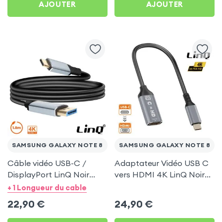
AJOUTER
AJOUTER
SAMSUNG GALAXY NOTE 8
SAMSUNG GALAXY NOTE 8
Câble vidéo USB-C /
Adaptateur Vidéo USB C
DisplayPort LinQ Noir
vers HDMI 4K LinQ Noir
1.8m pour Samsung
pour Samsung Galaxy
+ 1 Longueur du cable
Galaxy Note 8
Note 8
22,90
€
24,90
€