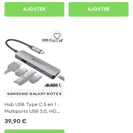
AJOUTER
AJOUTER
SAMSUNG GALAXY NOTE 8
Hub USB Type C 5 en 1 -
Multiports USB 3.0, HDMI
4K et Type-C, Akashi -
39,90
€
Gris pour Samsung Galaxy
Note 8