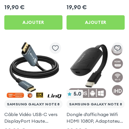
pour Samsung Galaxy
Gris pour Samsung Galaxy
19,90
€
19,90
€
Note 8
Note 8
AJOUTER
AJOUTER
5.0
SAMSUNG GALAXY NOTE 8
SAMSUNG GALAXY NOTE 8
Câble Vidéo USB-C vers
Dongle d'affichage Wifi
DisplayPort Haute
HDMI 1080P, Adaptateur
Définition 8K 1.8m, LinQ
d'affichage Vidéo Sans-fil