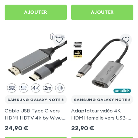
AirPlay, DLNA) pour
AJOUTER
AJOUTER
Samsung Galaxy Note 8
SAMSUNG GALAXY NOTE 8
SAMSUNG GALAXY NOTE 8
Câble USB Type C vers
Adaptateur vidéo 4K
HDMI HDTV 4k by Wiwu,
HDMI femelle vers USB-C
2 mètres - Noir pour
mâle pour Samsung
24,90
€
22,90
€
Samsung Galaxy Note 8
Galaxy Note 8