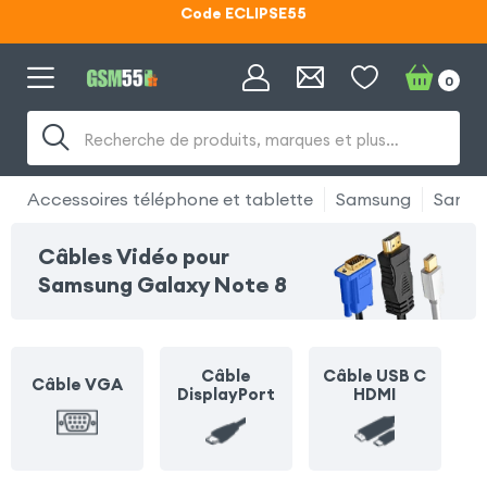
Lunettes d'éclipse OFFERTES
Code ECLIPSE55
0
Recherche de produits, marques et plus…
Accessoires téléphone et tablette
Samsung
Samsu
Câbles Vidéo pour
Samsung Galaxy Note 8
Câble
Câble USB C
Câble VGA
DisplayPort
HDMI