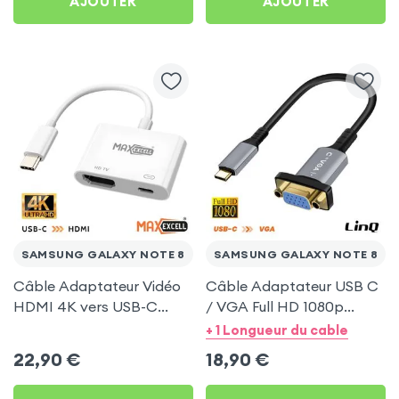
AJOUTER
AJOUTER
SAMSUNG GALAXY NOTE 8
SAMSUNG GALAXY NOTE 8
Câble Adaptateur Vidéo
Câble Adaptateur USB C
HDMI 4K vers USB-C
/ VGA Full HD 1080p
MaxExcell pour Samsung
20cm - LinQ pour
+ 1 Longueur du cable
Galaxy Note 8
Samsung Galaxy Note 8
22,90
€
18,90
€