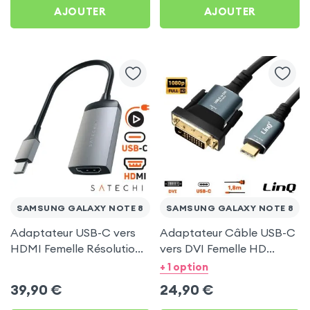
AJOUTER
AJOUTER
SAMSUNG GALAXY NOTE 8
SAMSUNG GALAXY NOTE 8
Adaptateur USB-C vers
Adaptateur Câble USB-C
HDMI Femelle Résolution
vers DVI Femelle HD
4K, Satechi Gris Sidéral
1080P, 1.8m - LinQ pour
+ 1 option
pour Samsung Galaxy
Samsung Galaxy Note 8
39,90
€
24,90
€
Note 8