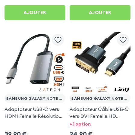
AJOUTER
AJOUTER
SAMSUNG GALAXY NOTE 20 ULTRA
SAMSUNG GALAXY NOTE 20 ULTRA
Adaptateur USB-C vers
Adaptateur Câble USB-C
HDMI Femelle Résolution
vers DVI Femelle HD
4K, Satechi Gris Sidéral
1080P, 1.8m - LinQ pour
+ 1 option
pour Samsung Galaxy
Samsung Galaxy Note 20
39,90
€
24,90
€