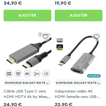
récepteur vidéo TV
pour Samsung Galaxy
34,90
€
19,90
€
(compatible Miracast,
Note 20 Ultra
AirPlay, DLNA) pour
AJOUTER
AJOUTER
Samsung Galaxy Note 20
Ultra
SAMSUNG GALAXY NOTE 20 ULTRA
SAMSUNG GALAXY NOTE 20 ULTRA
Câble USB Type C vers
Adaptateur vidéo 4K
HDMI HDTV 4k by Wiwu,
HDMI femelle vers USB-C
2 mètres - Noir pour
mâle pour Samsung
24,90
€
22,90
€