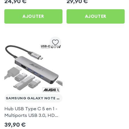
24,90
€
29,90
€
Ultra
AJOUTER
AJOUTER
SAMSUNG GALAXY NOTE 20 ULTRA
Hub USB Type C 5 en 1 -
Multiports USB 3.0, HDMI
4K et Type-C, Akashi -
39,90
€
Gris pour Samsung Galaxy