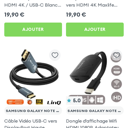
HDMI 4K / USB-C Blanc
vers HDMI 4K Maxlife
pour Samsung Galaxy
Gris pour Samsung Galaxy
19,90
€
19,90
€
Note 20 Ultra
Note 20 Ultra
AJOUTER
AJOUTER
5.0
SAMSUNG GALAXY NOTE 20 ULTRA
SAMSUNG GALAXY NOTE 20 ULTRA
Câble Vidéo USB-C vers
Dongle d'affichage Wifi
DisplayPort Haute
HDMI 1080P, Adaptateur