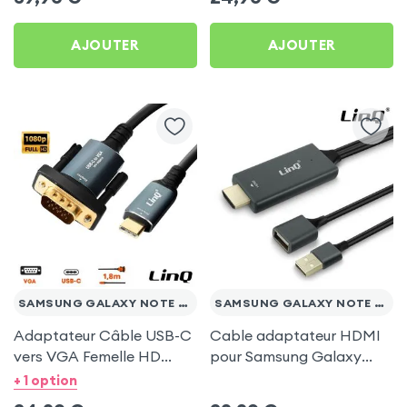
Note 20 Ultra
Ultra
AJOUTER
AJOUTER
SAMSUNG GALAXY NOTE 20 ULTRA
SAMSUNG GALAXY NOTE 20 ULTRA
Adaptateur Câble USB-C
Cable adaptateur HDMI
vers VGA Femelle HD
pour Samsung Galaxy
1080P, 1.8m - LinQ pour
Note 20 Ultra
+ 1 option
Samsung Galaxy Note 20