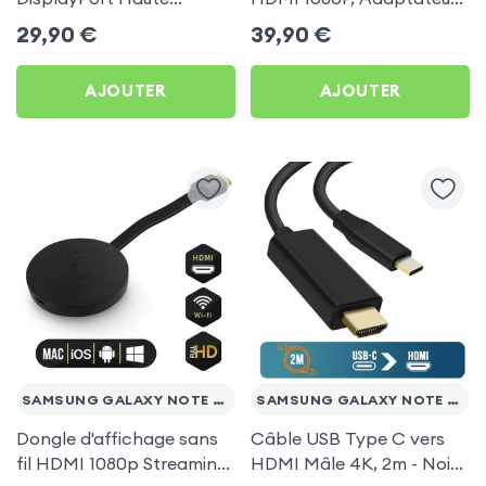
Définition 8K 1.8m, LinQ
d'affichage Vidéo Sans-fil
29,90
€
39,90
€
pour Samsung Galaxy
TV pour Samsung Galaxy
Note 20 Ultra
Note 20 Ultra
AJOUTER
AJOUTER
SAMSUNG GALAXY NOTE 20 ULTRA
SAMSUNG GALAXY NOTE 20 ULTRA
Dongle d'affichage sans
Câble USB Type C vers
fil HDMI 1080p Streaming,
HDMI Mâle 4K, 2m - Noir