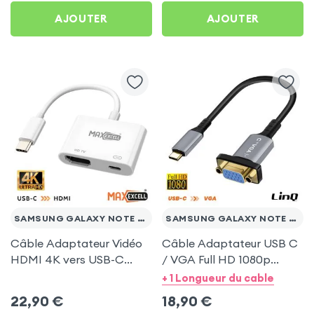
AJOUTER
AJOUTER
SAMSUNG GALAXY NOTE 20 ULTRA
SAMSUNG GALAXY NOTE 20 ULTRA
Câble Adaptateur Vidéo
Câble Adaptateur USB C
HDMI 4K vers USB-C
/ VGA Full HD 1080p
MaxExcell pour Samsung
20cm - LinQ pour
+ 1 Longueur du cable
Galaxy Note 20 Ultra
Samsung Galaxy Note 20
22,90
€
18,90
€
Ultra