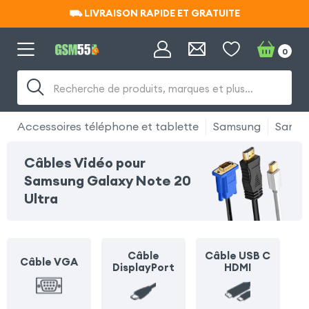
⛟ LIVRAISON RAPIDE ET GRATUITE
⛟ LIVRAISON RAPIDE ET GRATUITE
0
Recherche de produits, marques et plus…
Accessoires téléphone et tablette
Samsung
Samsu
Câbles Vidéo pour
Samsung Galaxy Note 20
Ultra
Câble
Câble USB C
Câble VGA
DisplayPort
HDMI