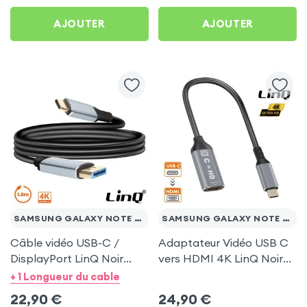
AJOUTER
AJOUTER
SAMSUNG GALAXY NOTE 20 ULTRA
SAMSUNG GALAXY NOTE 20 ULTRA
Câble vidéo USB-C /
Adaptateur Vidéo USB C
DisplayPort LinQ Noir
vers HDMI 4K LinQ Noir
1.8m pour Samsung
pour Samsung Galaxy
+ 1 Longueur du cable
Galaxy Note 20 Ultra
Note 20 Ultra
22,90
€
24,90
€