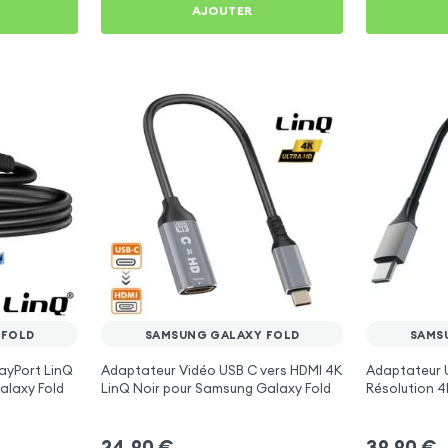
AJOUTER
 FOLD
SAMSUNG GALAXY FOLD
SAMS
layPort LinQ
Adaptateur Vidéo USB C vers HDMI 4K
Adaptateur 
alaxy Fold
LinQ Noir pour Samsung Galaxy Fold
Résolution 4K
pour Samsun
24,90
€
39,90
€