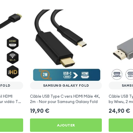
 FOLD
SAMSUNG GALAXY FOLD
SAMS
il HDMI
Câble USB Type C vers HDMI Mâle 4K,
Câble USB T
ur vidéo TV
2m - Noir pour Samsung Galaxy Fold
by Wiwu, 2 mè
Play, DLNA)
Samsung Gal
19,90
€
24,90
€
d
AJOUTER