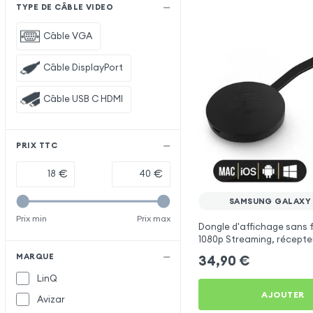
TYPE DE CÂBLE VIDEO
Câble VGA
Câble DisplayPort
Câble USB C HDMI
PRIX TTC
€
€
SAMSUNG GALAXY
Prix min
Prix max
Dongle d'affichage sans f
1080p Streaming, récepte
(compatible Miracast, Air
MARQUE
34,90
€
pour Samsung Galaxy Fol
LinQ
AJOUTER
Avizar