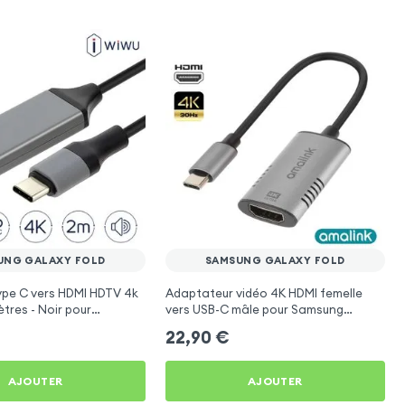
UNG GALAXY FOLD
SAMSUNG GALAXY FOLD
ype C vers HDMI HDTV 4k
Adaptateur vidéo 4K HDMI femelle
tres - Noir pour
vers USB-C mâle pour Samsung
axy Fold
Galaxy Fold
22,90
€
AJOUTER
AJOUTER