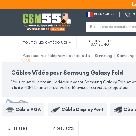
L
L
FRANÇAIS
01
ACCESSOIRES
TOUTES LES CATÉGORIES
SAMSUNG
Accessoires téléphone et tablette
Samsung
Samsung 
Câbles Vidéo pour Samsung Galaxy Fold
Vous avez du contenu vidéo sur votre Samsung Galaxy Fold et vo
vidéo
HDMI brancher sur votre téléviseur ou vidéo projecteur.
Câble VGA
Câble DisplayPort
Câbl
Filtres
19
Résultats