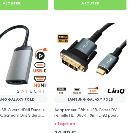
AJOUTER
AJOUTER
UNG GALAXY FOLD
SAMSUNG GALAXY FOLD
USB-C vers HDMI Femelle
Adaptateur Câble USB-C vers DVI
, Satechi Gris Sidéral
Femelle HD 1080P, 1.8m - LinQ pour
g Galaxy Fold
Samsung Galaxy Fold
+ 1 option
24,90
€