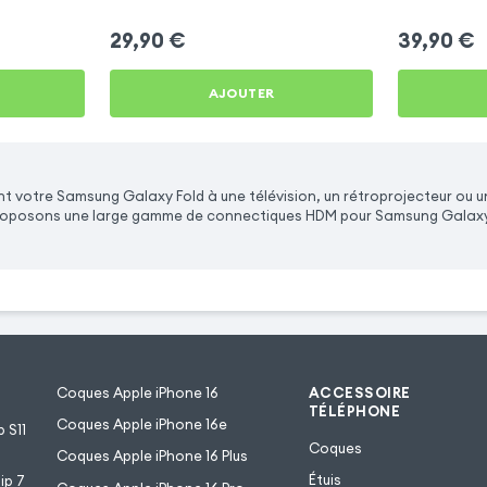
29,90
€
39,90
€
AJOUTER
 votre Samsung Galaxy Fold à une télévision, un rétroprojecteur ou un
 proposons une large gamme de connectiques HDM pour Samsung Galaxy
Coques Apple iPhone 16
ACCESSOIRE
TÉLÉPHONE
Coques Apple iPhone 16e
 S11
Coques
Coques Apple iPhone 16 Plus
Étuis
ip 7