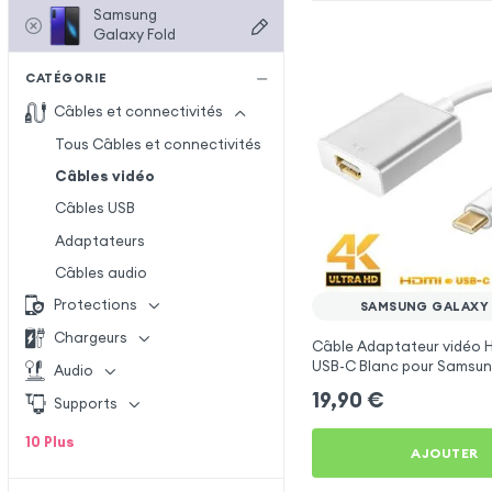
Samsung
Galaxy Fold
CATÉGORIE
Câbles et connectivités
Tous Câbles et connectivités
Câbles vidéo
Câbles USB
Adaptateurs
Câbles audio
Protections
SAMSUNG GALAXY
Chargeurs
Câble Adaptateur vidéo H
USB-C Blanc pour Samsun
Audio
Fold
19,90
€
Supports
10
Plus
AJOUTER