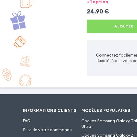
+ 1 option
24,90
€
AJOUTER
Connectez facilement
fluidité. Nous vous
INFORMATIONS CLIENTS
MODÈLES POPULAIRES
FAQ
Coques Samsung Galaxy Tab
Ultra
Suivi de votre commande
Coques Samsung Galaxy Z Fl