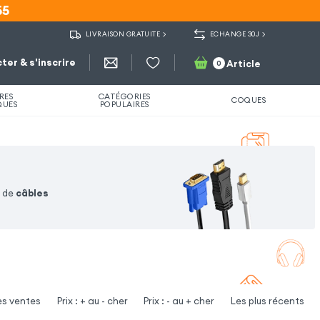
55
55
LIVRAISON GRATUITE
ECHANGE 30J
ter & s'inscrire
Article
0
RES
CATÉGORIES
COQUES
QUES
POPULAIRES
n de
câbles
es ventes
Prix : + au - cher
Prix : - au + cher
Les plus récents