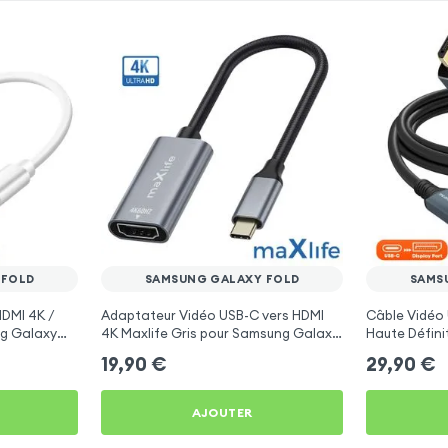
 FOLD
SAMSUNG GALAXY FOLD
SAMS
DMI 4K /
Adaptateur Vidéo USB-C vers HDMI
Câble Vidéo 
g Galaxy
4K Maxlife Gris pour Samsung Galaxy
Haute Défini
Fold
Samsung Gal
19,90
€
29,90
€
AJOUTER