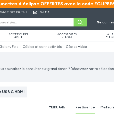
unettes d'éclipse OFFERTES avec le code ECLIPSE
unettes d'éclipse OFFERTES avec le code ECLIPSE
 55 82 00 00
9H30 / 18H
PAR MAIL
Se connec
ACCESSOIRES
ACCESSOIRES
AUT
APPLE
XIAOMI
MAR
Galaxy Fold
Câbles et connectivités
Câbles vidéo
us souhaitez le consulter sur grand écran ? Découvrez notre sélectio
e USB C HDMI
Pertinence
Meilleur
TRIER PAR
: