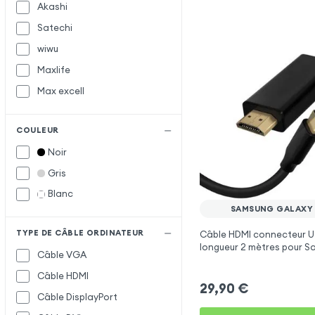
Akashi
Satechi
wiwu
Maxlife
Max excell
COULEUR
Noir
Gris
Blanc
SAMSUNG GALAXY
TYPE DE CÂBLE ORDINATEUR
Câble HDMI connecteur US
longueur 2 mètres pour 
Câble VGA
Galaxy Fold
Câble HDMI
29,90
€
Câble DisplayPort