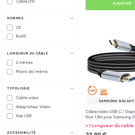
Câble DVI
AJOUTER
NORMES
CE
RoHS
LONGUEUR DU CÂBLE
2 mètres
Moins de 1 mètre
TYPOLOGIE
Cable video
SAMSUNG GALAXY
Adaptateur Vidéo
Câble vidéo USB-C / Disp
Hub USB
Noir 1.8m pour Samsung G
+ 1 Longueur du cable
ACCESSIBILITÉ
22,90
€