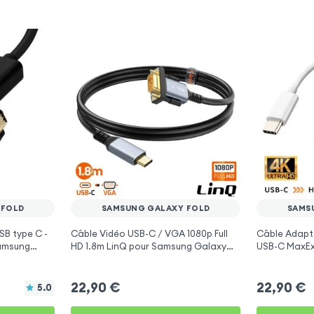
 FOLD
SAMSUNG GALAXY FOLD
SAMS
B type C -
Câble Vidéo USB-C / VGA 1080p Full
Câble Adapt
Samsung
HD 1.8m LinQ pour Samsung Galaxy
USB-C MaxEx
Fold
Galaxy Fold
22,90
€
22,90
€
5.0