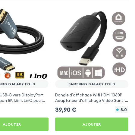
UNG GALAXY FOLD
SAMSUNG GALAXY FOLD
USB-C vers DisplayPort
Dongle d'affichage Wifi HDMI 1080P,
tion 8K 1.8m, LinQ pour
Adaptateur d'affichage Vidéo Sans-
axy Fold
fil TV pour Samsung Galaxy Fold
39,90
€
5.0
AJOUTER
AJOUTER