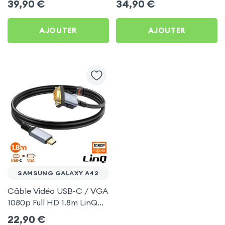
39,90
€
34,90
€
TV pour Samsung Galaxy
(compatible Miracast,
A42
AirPlay, DLNA) pour
AJOUTER
AJOUTER
Samsung Galaxy A42
SAMSUNG GALAXY A42
Câble Vidéo USB-C / VGA
1080p Full HD 1.8m LinQ
pour Samsung Galaxy
22,90
€