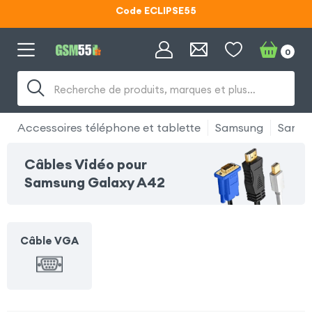
Code ECLIPSE55
Lunettes d'éclipse OFFERTES
0
Code ECLIPSE55
Recherche de produits, marques et plus…
Accessoires téléphone et tablette
Samsung
Samsu
Câbles Vidéo pour
Samsung Galaxy A42
Câble VGA