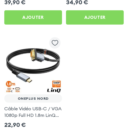
39,90
€
34,90
€
TV pour OnePlus Nord
(compatible Miracast,
AirPlay, DLNA) pour
AJOUTER
AJOUTER
OnePlus Nord
ONEPLUS NORD
Câble Vidéo USB-C / VGA
1080p Full HD 1.8m LinQ
pour OnePlus Nord
22,90
€