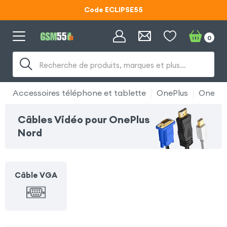
Code ECLIPSE55
Lunettes d'éclipse OFFERTES
0
Code ECLIPSE55
Recherche de produits, marques et plus…
Accessoires téléphone et tablette
OnePlus
OnePlu
Câbles Vidéo pour OnePlus
Nord
Câble VGA