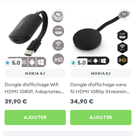
5.0
5.0
NOKIA 5.1
NOKIA 5.1
Dongle d'affichage Wifi
Dongle d'affichage sans
HDMI 1080P, Adaptateur
fil HDMI 1080p Streaming,
d'affichage Vidéo Sans-fil
récepteur vidéo TV
39,90
€
34,90
€
TV pour Nokia 5.1
(compatible Miracast,
AirPlay, DLNA) pour Nokia
AJOUTER
AJOUTER
5.1