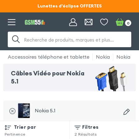
Lunettes d'éclipse OFFERTES
Code ECLIPSE55
0
Lunettes d'éclipse OFFERTES
Recherche de produits, marques et plus…
Code ECLIPSE55
Accessoires téléphone et tablette
Nokia
Nokia 5.1
Câbles Vidéo pour Nokia
5.1
Nokia 5.1
Trier par
Filtres
Pertinence
2
Résultats