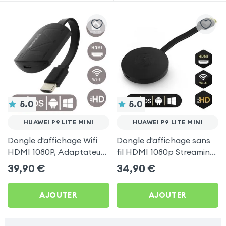
5.0
5.0
HUAWEI P9 LITE MINI
HUAWEI P9 LITE MINI
Dongle d'affichage Wifi
Dongle d'affichage sans
HDMI 1080P, Adaptateur
fil HDMI 1080p Streaming,
d'affichage Vidéo Sans-fil
récepteur vidéo TV
39,90
€
34,90
€
TV pour Huawei P9 lite
(compatible Miracast,
mini
AirPlay, DLNA) pour
AJOUTER
AJOUTER
Huawei P9 lite mini