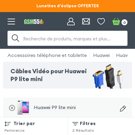
Lunettes d'éclipse OFFERTES
Code ECLIPSE55
0
Lunettes d'éclipse OFFERTES
Recherche de produits, marques et plus…
Code ECLIPSE55
Accessoires téléphone et tablette
Huawei
Huawei P
Câbles Vidéo pour Huawei
P9 lite mini
Huawei P9 lite mini
Trier par
Filtres
Pertinence
2
Résultats