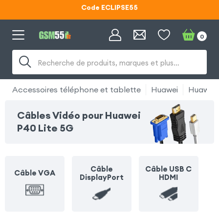
Code ECLIPSE55
Lunettes d'éclipse OFFERTES
0
Code ECLIPSE55
Recherche de produits, marques et plus…
Accessoires téléphone et tablette
Huawei
Huawei 
Câbles Vidéo pour Huawei
P40 Lite 5G
Câble
Câble USB C
Câble VGA
DisplayPort
HDMI