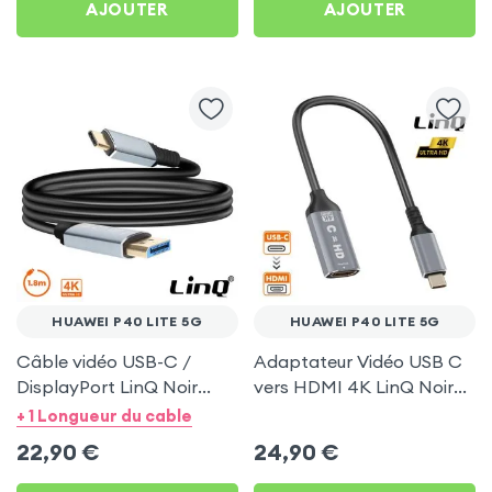
AJOUTER
AJOUTER
HUAWEI P40 LITE 5G
HUAWEI P40 LITE 5G
Câble vidéo USB-C /
Adaptateur Vidéo USB C
DisplayPort LinQ Noir
vers HDMI 4K LinQ Noir
1.8m pour Huawei P40 Lite
pour Huawei P40 Lite 5G
+ 1 Longueur du cable
5G
22,90
€
24,90
€