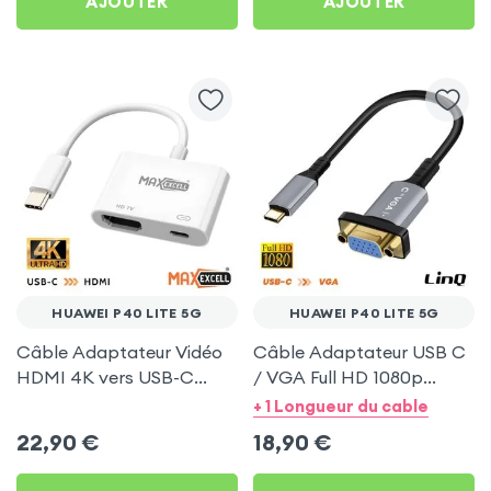
AJOUTER
AJOUTER
HUAWEI P40 LITE 5G
HUAWEI P40 LITE 5G
Câble Adaptateur Vidéo
Câble Adaptateur USB C
HDMI 4K vers USB-C
/ VGA Full HD 1080p
MaxExcell pour Huawei
20cm - LinQ pour Huawei
+ 1 Longueur du cable
P40 Lite 5G
P40 Lite 5G
22,90
€
18,90
€