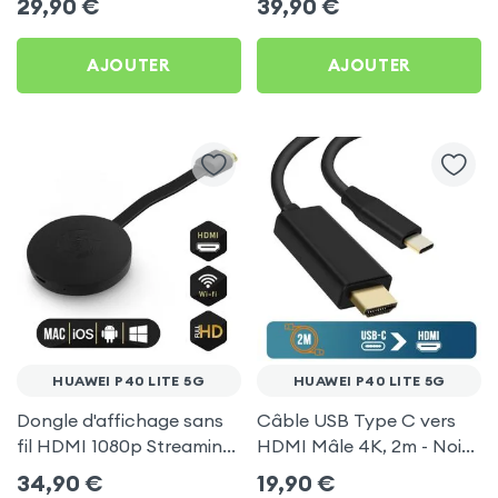
29,90
€
39,90
€
pour Huawei P40 Lite 5G
TV pour Huawei P40 Lite
5G
AJOUTER
AJOUTER
HUAWEI P40 LITE 5G
HUAWEI P40 LITE 5G
Dongle d'affichage sans
Câble USB Type C vers
fil HDMI 1080p Streaming,
HDMI Mâle 4K, 2m - Noir
récepteur vidéo TV
pour Huawei P40 Lite 5G
34,90
€
19,90
€
(compatible Miracast,