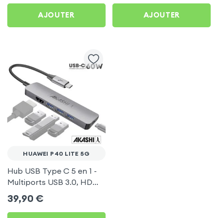
AJOUTER
AJOUTER
HUAWEI P40 LITE 5G
Hub USB Type C 5 en 1 -
Multiports USB 3.0, HDMI
4K et Type-C, Akashi -
39,90
€
Gris pour Huawei P40 Lite
5G