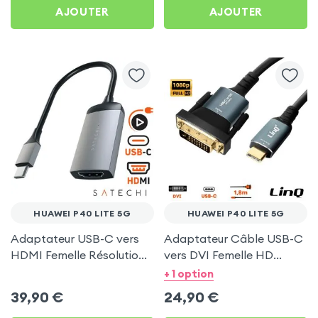
AJOUTER
AJOUTER
HUAWEI P40 LITE 5G
HUAWEI P40 LITE 5G
Adaptateur USB-C vers
Adaptateur Câble USB-C
HDMI Femelle Résolution
vers DVI Femelle HD
4K, Satechi Gris Sidéral
1080P, 1.8m - LinQ pour
+ 1 option
pour Huawei P40 Lite 5G
Huawei P40 Lite 5G
39,90
€
24,90
€