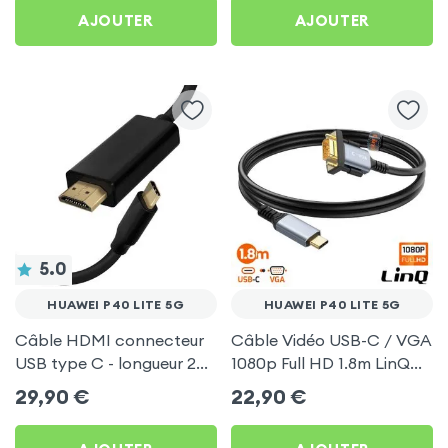
AJOUTER
AJOUTER
5.0
HUAWEI P40 LITE 5G
HUAWEI P40 LITE 5G
Câble HDMI connecteur
Câble Vidéo USB-C / VGA
USB type C - longueur 2
1080p Full HD 1.8m LinQ
mètres pour Huawei P40
pour Huawei P40 Lite 5G
29,90
€
22,90
€
Lite 5G