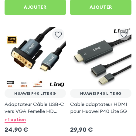
AJOUTER
AJOUTER
HUAWEI P40 LITE 5G
HUAWEI P40 LITE 5G
Adaptateur Câble USB-C
Cable adaptateur HDMI
vers VGA Femelle HD
pour Huawei P40 Lite 5G
1080P, 1.8m - LinQ pour
+ 1 option
Huawei P40 Lite 5G
24,90
€
29,90
€