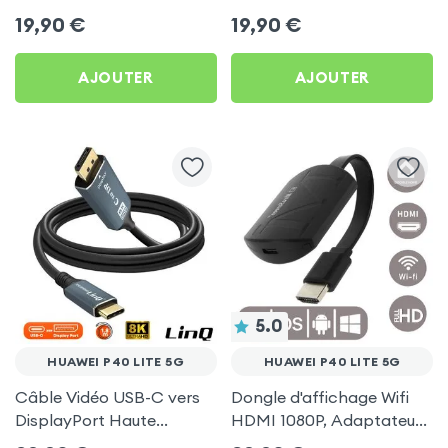
pour Huawei P40 Lite 5G
Gris pour Huawei P40 Lite
19,90
€
19,90
€
5G
AJOUTER
AJOUTER
5.0
HUAWEI P40 LITE 5G
HUAWEI P40 LITE 5G
Câble Vidéo USB-C vers
Dongle d'affichage Wifi
DisplayPort Haute
HDMI 1080P, Adaptateur
Définition 8K 1.8m, LinQ
d'affichage Vidéo Sans-fil