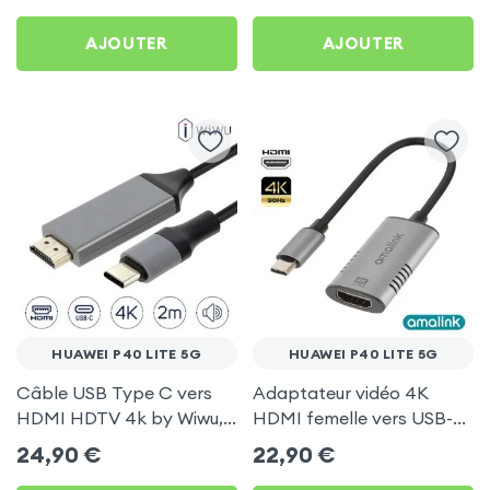
AirPlay, DLNA) pour
AJOUTER
AJOUTER
Huawei P40 Lite 5G
HUAWEI P40 LITE 5G
HUAWEI P40 LITE 5G
Câble USB Type C vers
Adaptateur vidéo 4K
HDMI HDTV 4k by Wiwu,
HDMI femelle vers USB-C
2 mètres - Noir pour
mâle pour Huawei P40
24,90
€
22,90
€
Huawei P40 Lite 5G
Lite 5G