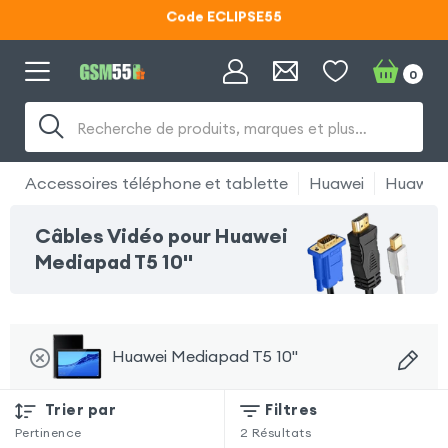
Code ECLIPSE55
Lunettes d'éclipse OFFERTES
0
Code ECLIPSE55
Recherche de produits, marques et plus…
Accessoires téléphone et tablette
Huawei
Huawei 
Câbles Vidéo pour Huawei
Mediapad T5 10''
Huawei Mediapad T5 10''
Trier par
Filtres
Pertinence
2
Résultats