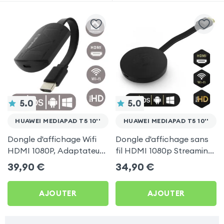
5.0
5.0
HUAWEI MEDIAPAD T5 10''
HUAWEI MEDIAPAD T5 10''
Dongle d'affichage Wifi
Dongle d'affichage sans
HDMI 1080P, Adaptateur
fil HDMI 1080p Streaming,
d'affichage Vidéo Sans-fil
récepteur vidéo TV
39,90
€
34,90
€
TV pour Huawei
(compatible Miracast,
Mediapad T5 10''
AirPlay, DLNA) pour
AJOUTER
AJOUTER
Huawei Mediapad T5 10''