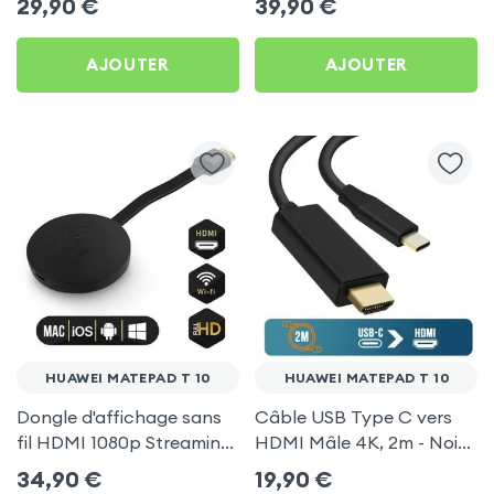
29,90
€
39,90
€
pour Huawei MatePad T
TV pour Huawei MatePad
10
T 10
AJOUTER
AJOUTER
HUAWEI MATEPAD T 10
HUAWEI MATEPAD T 10
Dongle d'affichage sans
Câble USB Type C vers
fil HDMI 1080p Streaming,
HDMI Mâle 4K, 2m - Noir
récepteur vidéo TV
pour Huawei MatePad T
34,90
€
19,90
€
(compatible Miracast,
10