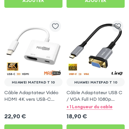
AJOUTER
AJOUTER
HUAWEI MATEPAD T 10
HUAWEI MATEPAD T 10
Câble Adaptateur Vidéo
Câble Adaptateur USB C
HDMI 4K vers USB-C
/ VGA Full HD 1080p
MaxExcell pour Huawei
20cm - LinQ pour Huawei
+ 1 Longueur du cable
MatePad T 10
MatePad T 10
22,90
€
18,90
€