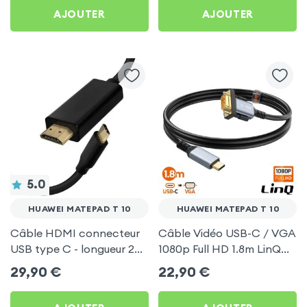
AJOUTER
AJOUTER
5.0
HUAWEI MATEPAD T 10
HUAWEI MATEPAD T 10
Câble HDMI connecteur
Câble Vidéo USB-C / VGA
USB type C - longueur 2
1080p Full HD 1.8m LinQ
mètres pour Huawei
pour Huawei MatePad T
29,90
€
22,90
€
MatePad T 10
10