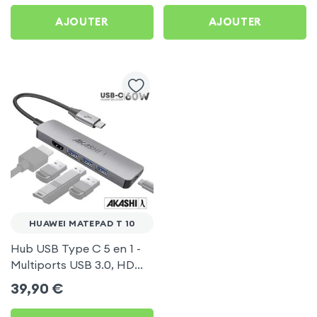
AJOUTER
AJOUTER
HUAWEI MATEPAD T 10
Hub USB Type C 5 en 1 -
Multiports USB 3.0, HDMI
4K et Type-C, Akashi -
39,90
€
Gris pour Huawei
MatePad T 10