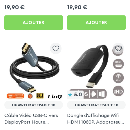
pour Huawei MatePad T
Gris pour Huawei
19,90
€
19,90
€
10
MatePad T 10
AJOUTER
AJOUTER
5.0
HUAWEI MATEPAD T 10
HUAWEI MATEPAD T 10
Câble Vidéo USB-C vers
Dongle d'affichage Wifi
DisplayPort Haute
HDMI 1080P, Adaptateur
Définition 8K 1.8m, LinQ
d'affichage Vidéo Sans-fil