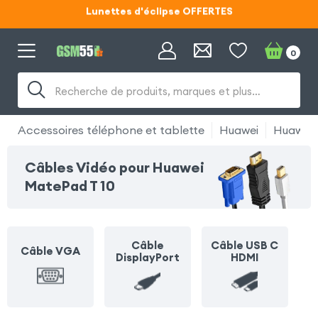
Lunettes d'éclipse OFFERTES
Code ECLIPSE55
0
Lunettes d'éclipse OFFERTES
Code ECLIPSE55
Recherche de produits, marques et plus…
Accessoires téléphone et tablette
Huawei
Huawei 
Câbles Vidéo pour Huawei
MatePad T 10
Câble
Câble USB C
Câble VGA
DisplayPort
HDMI