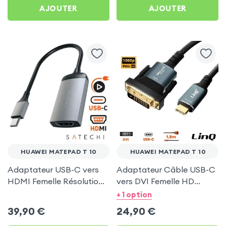
AJOUTER
AJOUTER
HUAWEI MATEPAD T 10
HUAWEI MATEPAD T 10
Adaptateur USB-C vers
Adaptateur Câble USB-C
HDMI Femelle Résolution
vers DVI Femelle HD
4K, Satechi Gris Sidéral
1080P, 1.8m - LinQ pour
+ 1 option
pour Huawei MatePad T
Huawei MatePad T 10
39,90
€
24,90
€
10