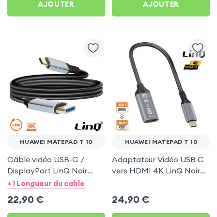
AJOUTER
AJOUTER
HUAWEI MATEPAD T 10
HUAWEI MATEPAD T 10
Câble vidéo USB-C /
Adaptateur Vidéo USB C
DisplayPort LinQ Noir
vers HDMI 4K LinQ Noir
1.8m pour Huawei
pour Huawei MatePad T
+ 1 Longueur du cable
MatePad T 10
10
22,90
€
24,90
€