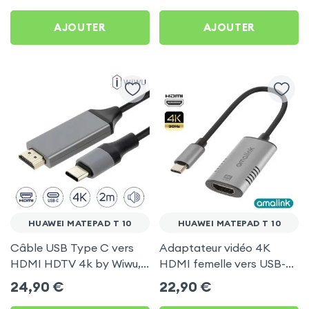
AirPlay, DLNA) pour
AJOUTER
AJOUTER
Huawei MatePad T 10
HUAWEI MATEPAD T 10
HUAWEI MATEPAD T 10
Câble USB Type C vers
Adaptateur vidéo 4K
HDMI HDTV 4k by Wiwu,
HDMI femelle vers USB-C
2 mètres - Noir pour
mâle pour Huawei
24,90
€
22,90
€
Huawei MatePad T 10
MatePad T 10