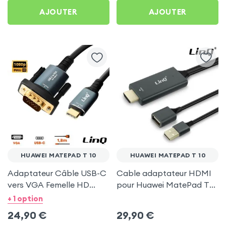
AJOUTER
AJOUTER
HUAWEI MATEPAD T 10
HUAWEI MATEPAD T 10
Adaptateur Câble USB-C
Cable adaptateur HDMI
vers VGA Femelle HD
pour Huawei MatePad T
1080P, 1.8m - LinQ pour
10
+ 1 option
Huawei MatePad T 10
24,90
€
29,90
€