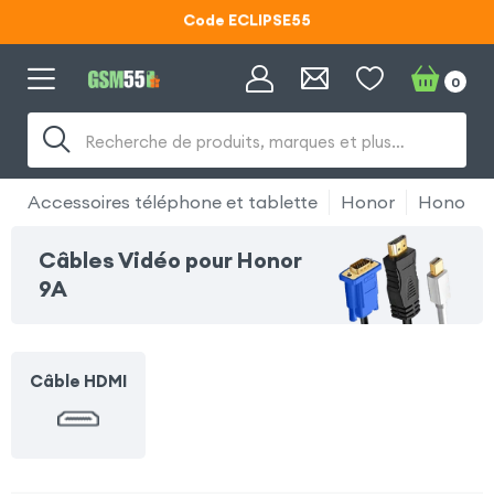
Code ECLIPSE55
Lunettes d'éclipse OFFERTES
0
Code ECLIPSE55
Recherche de produits, marques et plus…
Accessoires téléphone et tablette
Honor
Honor 9
Câbles Vidéo pour Honor
9A
Câble HDMI