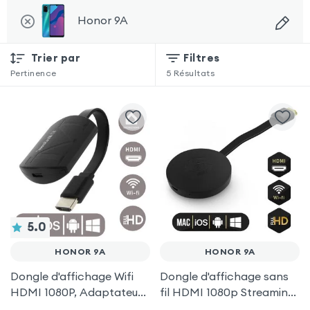
Honor 9A
Trier par
Filtres
Pertinence
5
Résultats
5.0
HONOR 9A
HONOR 9A
Dongle d'affichage Wifi
Dongle d'affichage sans
HDMI 1080P, Adaptateur
fil HDMI 1080p Streaming,
d'affichage Vidéo Sans-fil
récepteur vidéo TV