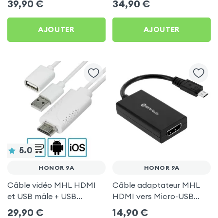
39,90
€
34,90
€
TV pour Honor 9A
(compatible Miracast,
AirPlay, DLNA) pour
AJOUTER
AJOUTER
Honor 9A
5.0
HONOR 9A
HONOR 9A
Câble vidéo MHL HDMI
Câble adaptateur MHL
et USB mâle + USB
HDMI vers Micro-USB
Femelle pour Honor 9A
pour Honor 9A
29,90
€
14,90
€