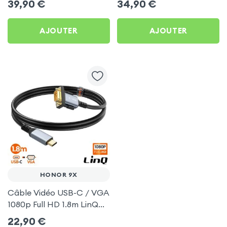
39,90
€
34,90
€
TV pour Honor 9X
(compatible Miracast,
AirPlay, DLNA) pour
AJOUTER
AJOUTER
Honor 9X
HONOR 9X
Câble Vidéo USB-C / VGA
1080p Full HD 1.8m LinQ
pour Honor 9X
22,90
€