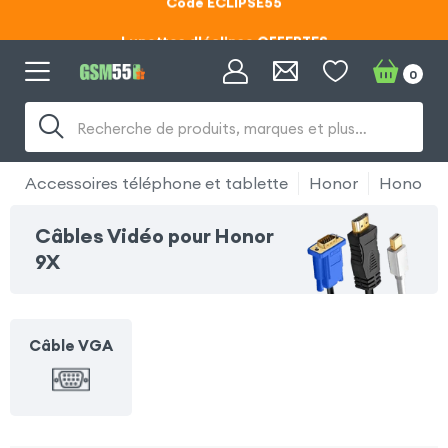
Lunettes d'éclipse OFFERTES
Code ECLIPSE55
0
Recherche de produits, marques et plus…
Accessoires téléphone et tablette
Honor
Honor 9
Câbles Vidéo pour Honor
9X
Câble VGA