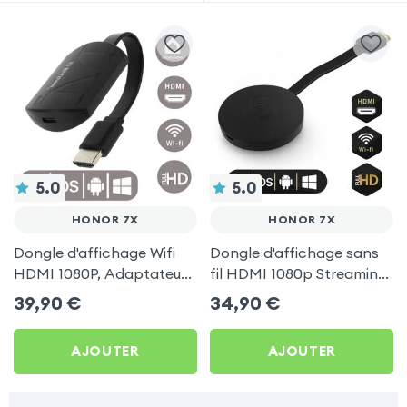
5.0
5.0
HONOR 7X
HONOR 7X
Dongle d'affichage Wifi
Dongle d'affichage sans
HDMI 1080P, Adaptateur
fil HDMI 1080p Streaming,
d'affichage Vidéo Sans-fil
récepteur vidéo TV
39,90
€
34,90
€
TV pour Honor 7X
(compatible Miracast,
AirPlay, DLNA) pour
AJOUTER
AJOUTER
Honor 7X