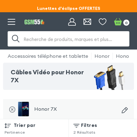
Lunettes d'éclipse OFFERTES
Code ECLIPSE55
0
Recherche de produits, marques et plus…
Accessoires téléphone et tablette
Honor
Honor 7
Câbles Vidéo pour Honor
7X
Honor 7X
Trier par
Filtres
Pertinence
2
Résultats