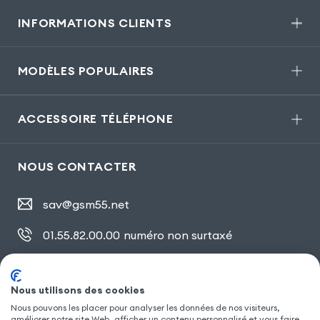
INFORMATIONS CLIENTS
MODÈLES POPULAIRES
ACCESSOIRE TÉLÉPHONE
NOUS CONTACTER
sav@gsm55.net
01.55.82.00.00
numéro non surtaxé
30, bis rue Girard
,
93100 Montreuil
Nous utilisons des cookies
Nous pouvons les placer pour analyser les données de nos visiteurs,
améliorer notre site Web, afficher un contenu personnalisé et vous faire