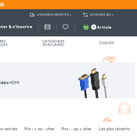
55
55
LIVRAISON GRATUITE
ECHANGE 30J
ter & s'inscrire
Article
0
RES
CATÉGORIES
COQUES
QUES
POPULAIRES
idéo
HDMI
es ventes
Prix : + au - cher
Prix : - au + cher
Les plus récents