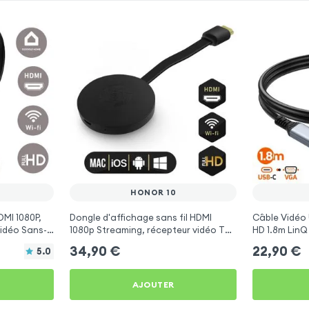
HONOR 10
DMI 1080P,
Dongle d'affichage sans fil HDMI
Câble Vidéo 
idéo Sans-
1080p Streaming, récepteur vidéo TV
HD 1.8m LinQ
(compatible Miracast, AirPlay, DLNA)
34,90
€
22,90
€
5.0
pour Honor 10
AJOUTER