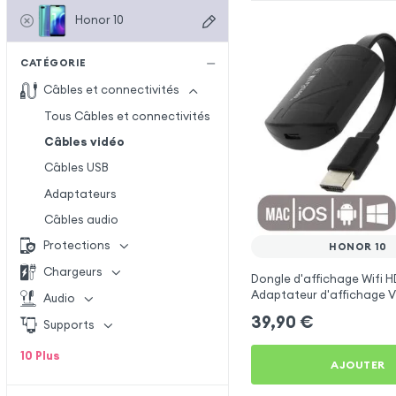
Honor 10
CATÉGORIE
Câbles et connectivités
Tous Câbles et connectivités
Câbles vidéo
Câbles USB
Adaptateurs
Câbles audio
Protections
HONOR 10
Chargeurs
Dongle d'affichage Wifi H
Adaptateur d'affichage V
Audio
fil TV pour Honor 10
39,90
€
Supports
10
Plus
AJOUTER