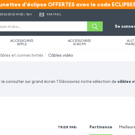
unettes d'éclipse OFFERTES avec le code ECLIPSE
unettes d'éclipse OFFERTES avec le code ECLIPSE
 55 82 00 00
9H30 / 18H
PAR MAIL
Se connec
ACCESSOIRES
ACCESSOIRES
AUT
APPLE
XIAOMI
MAR
âbles et connectivités
Câbles vidéo
 le consulter sur grand écran ? Découvrez notre sélection de
câbles v
Pertinence
Meilleur
TRIER PAR
: