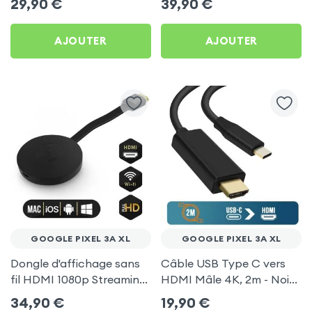
29,90
€
39,90
€
pour Google Pixel 3A XL
TV pour Google Pixel 3A
XL
AJOUTER
AJOUTER
GOOGLE PIXEL 3A XL
GOOGLE PIXEL 3A XL
Dongle d'affichage sans
Câble USB Type C vers
fil HDMI 1080p Streaming,
HDMI Mâle 4K, 2m - Noir
récepteur vidéo TV
pour Google Pixel 3A XL
34,90
€
19,90
€
(compatible Miracast,