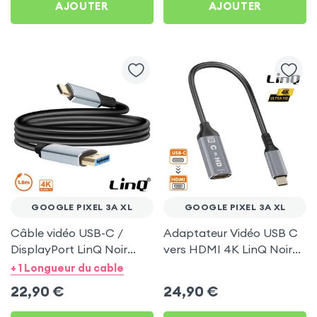
AJOUTER
AJOUTER
GOOGLE PIXEL 3A XL
GOOGLE PIXEL 3A XL
Câble vidéo USB-C /
Adaptateur Vidéo USB C
DisplayPort LinQ Noir
vers HDMI 4K LinQ Noir
1.8m pour Google Pixel 3A
pour Google Pixel 3A XL
+ 1 Longueur du cable
XL
22,90
€
24,90
€