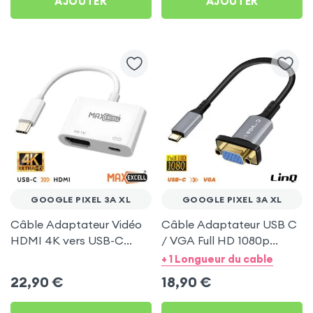
AJOUTER
AJOUTER
GOOGLE PIXEL 3A XL
GOOGLE PIXEL 3A XL
Câble Adaptateur Vidéo
Câble Adaptateur USB C
HDMI 4K vers USB-C
/ VGA Full HD 1080p
MaxExcell pour Google
20cm - LinQ pour Google
+ 1 Longueur du cable
Pixel 3A XL
Pixel 3A XL
22,90
€
18,90
€