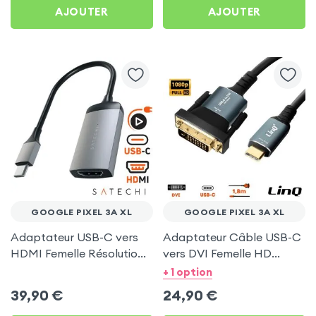
AJOUTER
AJOUTER
GOOGLE PIXEL 3A XL
GOOGLE PIXEL 3A XL
Adaptateur USB-C vers
Adaptateur Câble USB-C
HDMI Femelle Résolution
vers DVI Femelle HD
4K, Satechi Gris Sidéral
1080P, 1.8m - LinQ pour
+ 1 option
pour Google Pixel 3A XL
Google Pixel 3A XL
39,90
€
24,90
€