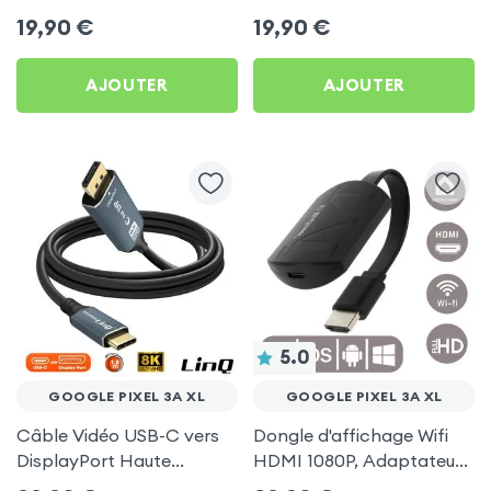
pour Google Pixel 3A XL
Gris pour Google Pixel 3A
19,90
€
19,90
€
XL
AJOUTER
AJOUTER
5.0
GOOGLE PIXEL 3A XL
GOOGLE PIXEL 3A XL
Câble Vidéo USB-C vers
Dongle d'affichage Wifi
DisplayPort Haute
HDMI 1080P, Adaptateur
Définition 8K 1.8m, LinQ
d'affichage Vidéo Sans-fil