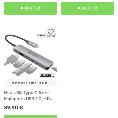
AJOUTER
AJOUTER
GOOGLE PIXEL 3A XL
Hub USB Type C 5 en 1 -
Multiports USB 3.0, HDMI
4K et Type-C, Akashi -
39,90
€
Gris pour Google Pixel 3A
XL