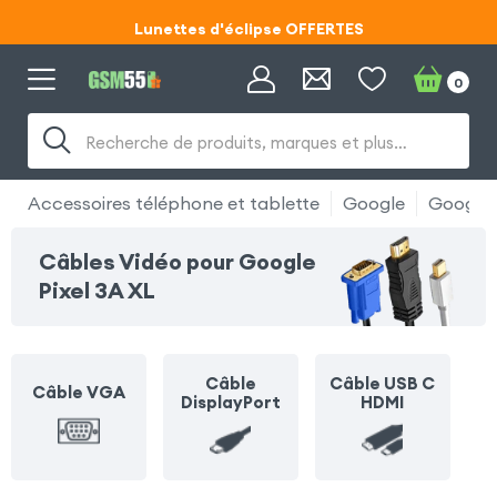
Lunettes d'éclipse OFFERTES
Code ECLIPSE55
0
Lunettes d'éclipse OFFERTES
Recherche de produits, marques et plus…
Code ECLIPSE55
Accessoires téléphone et tablette
Google
Google 
Câbles Vidéo pour Google
Pixel 3A XL
Câble
Câble USB C
Câble VGA
DisplayPort
HDMI