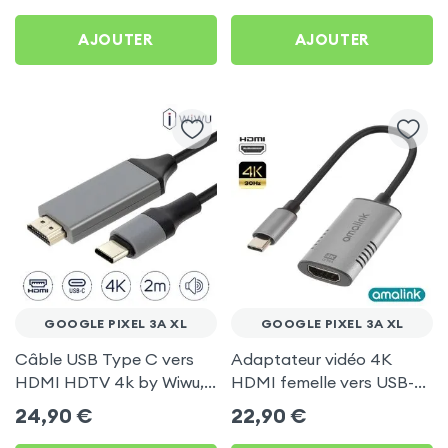
AirPlay, DLNA) pour
AJOUTER
AJOUTER
Google Pixel 3A XL
GOOGLE PIXEL 3A XL
GOOGLE PIXEL 3A XL
Câble USB Type C vers
Adaptateur vidéo 4K
HDMI HDTV 4k by Wiwu,
HDMI femelle vers USB-C
2 mètres - Noir pour
mâle pour Google Pixel 3A
24,90
€
22,90
€
Google Pixel 3A XL
XL