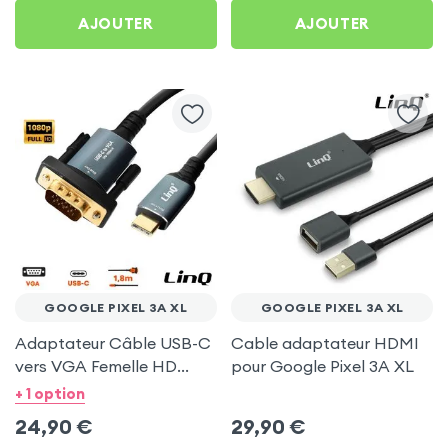
AJOUTER
AJOUTER
GOOGLE PIXEL 3A XL
GOOGLE PIXEL 3A XL
Adaptateur Câble USB-C
Cable adaptateur HDMI
vers VGA Femelle HD
pour Google Pixel 3A XL
1080P, 1.8m - LinQ pour
+ 1 option
Google Pixel 3A XL
24,90
€
29,90
€