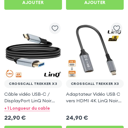
AJOUTER
AJOUTER
CROSSCALL TREKKER X3
CROSSCALL TREKKER X3
Câble vidéo USB-C /
Adaptateur Vidéo USB C
DisplayPort LinQ Noir
vers HDMI 4K LinQ Noir
1.8m pour Crosscall
pour Crosscall Trekker X3
+ 1 Longueur du cable
Trekker X3
22,90
€
24,90
€