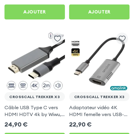
AirPlay, DLNA) pour
AJOUTER
AJOUTER
Crosscall Trekker X3
CROSSCALL TREKKER X3
CROSSCALL TREKKER X3
Câble USB Type C vers
Adaptateur vidéo 4K
HDMI HDTV 4k by Wiwu,
HDMI femelle vers USB-C
2 mètres - Noir pour
mâle pour Crosscall
24,90
€
22,90
€
Crosscall Trekker X3
Trekker X3