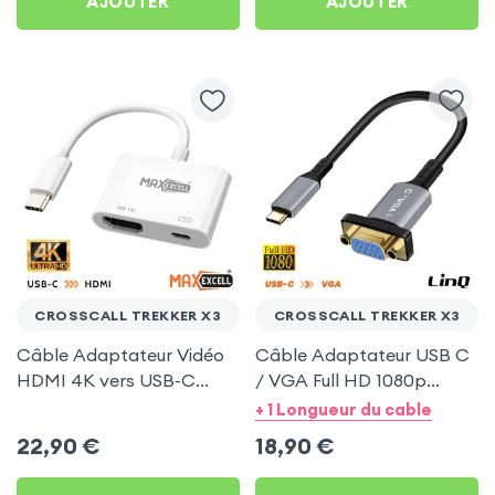
AJOUTER
AJOUTER
CROSSCALL TREKKER X3
CROSSCALL TREKKER X3
Câble Adaptateur Vidéo
Câble Adaptateur USB C
HDMI 4K vers USB-C
/ VGA Full HD 1080p
MaxExcell pour Crosscall
20cm - LinQ pour
+ 1 Longueur du cable
Trekker X3
Crosscall Trekker X3
22,90
€
18,90
€