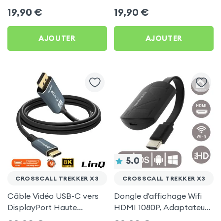
pour Crosscall Trekker X3
Gris pour Crosscall
19,90
€
19,90
€
Trekker X3
AJOUTER
AJOUTER
5.0
CROSSCALL TREKKER X3
CROSSCALL TREKKER X3
Câble Vidéo USB-C vers
Dongle d'affichage Wifi
DisplayPort Haute
HDMI 1080P, Adaptateur
Définition 8K 1.8m, LinQ
d'affichage Vidéo Sans-fil