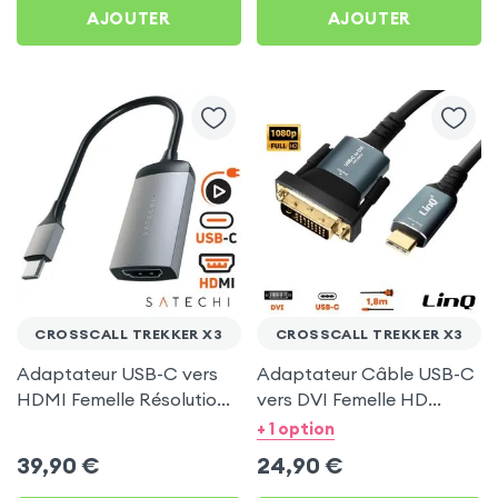
AJOUTER
AJOUTER
CROSSCALL TREKKER X3
CROSSCALL TREKKER X3
Adaptateur USB-C vers
Adaptateur Câble USB-C
HDMI Femelle Résolution
vers DVI Femelle HD
4K, Satechi Gris Sidéral
1080P, 1.8m - LinQ pour
+ 1 option
pour Crosscall Trekker X3
Crosscall Trekker X3
39,90
€
24,90
€