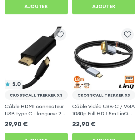
AJOUTER
AJOUTER
5.0
CROSSCALL TREKKER X3
CROSSCALL TREKKER X3
Câble HDMI connecteur
Câble Vidéo USB-C / VGA
USB type C - longueur 2
1080p Full HD 1.8m LinQ
mètres pour Crosscall
pour Crosscall Trekker X3
29,90
€
22,90
€
Trekker X3