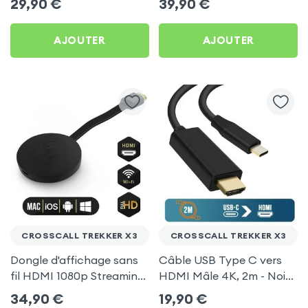
29,90
€
39,90
€
pour Crosscall Trekker X3
TV pour Crosscall Trekker
X3
AJOUTER
AJOUTER
CROSSCALL TREKKER X3
CROSSCALL TREKKER X3
Dongle d'affichage sans
Câble USB Type C vers
fil HDMI 1080p Streaming,
HDMI Mâle 4K, 2m - Noir
récepteur vidéo TV
pour Crosscall Trekker X3
34,90
€
19,90
€
(compatible Miracast,