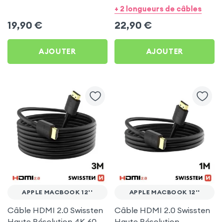
2m Noir
5m Noir
+ 2 longueurs de câbles
19,90
€
22,90
€
AJOUTER
AJOUTER
APPLE MACBOOK 12''
APPLE MACBOOK 12''
Câble HDMI 2.0 Swissten
Câble HDMI 2.0 Swissten
Haute Résolution 4K 60Hz
Haute Résolution