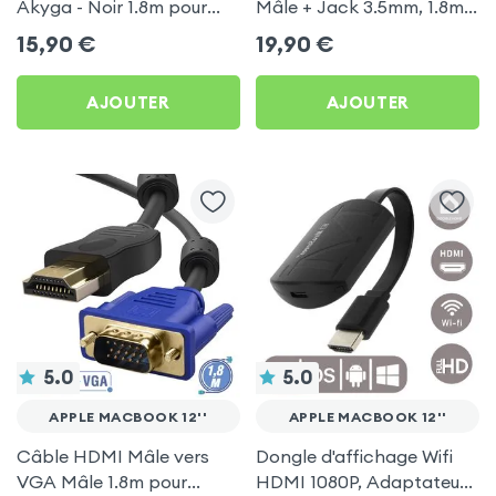
Akyga - Noir 1.8m pour
Mâle + Jack 3.5mm, 1.8m
Apple MacBook 12''
pour Apple MacBook 12''
15,90
€
19,90
€
AJOUTER
AJOUTER
5.0
5.0
APPLE MACBOOK 12''
APPLE MACBOOK 12''
Câble HDMI Mâle vers
Dongle d'affichage Wifi
VGA Mâle 1.8m pour
HDMI 1080P, Adaptateur