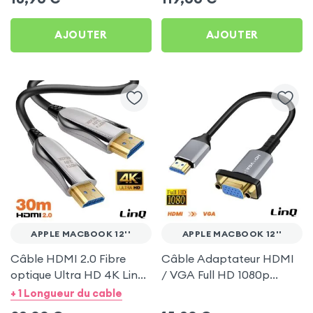
AJOUTER
AJOUTER
APPLE MACBOOK 12''
APPLE MACBOOK 12''
Câble HDMI 2.0 Fibre
Câble Adaptateur HDMI
optique Ultra HD 4K LinQ
/ VGA Full HD 1080p
30m pour Apple
20cm - LinQ pour Apple
+ 1 Longueur du cable
MacBook 12''
MacBook 12''