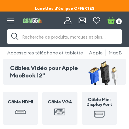
Lunettes d'éclipse OFFERTES
Code ECLIPSE55
0
Lunettes d'éclipse OFFERTES
Recherche de produits, marques et plus…
Code ECLIPSE55
Accessoires téléphone et tablette
Apple
MacBook 
Câbles Vidéo pour Apple
MacBook 12''
Câble Mini
Câble HDMI
Câble VGA
DisplayPort