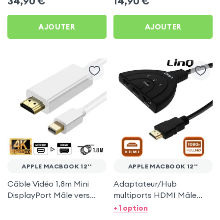
34,90
€
14,90
€
(compatible Miracast,
AirPlay, DLNA) pour
AJOUTER
AJOUTER
Apple MacBook 12''
APPLE MACBOOK 12''
APPLE MACBOOK 12''
Câble Vidéo 1,8m Mini
Adaptateur/Hub
DisplayPort Mâle vers
multiports HDMI Mâle
HDMI Mâle - Blanc
vers 3x ports HDMI
+ 1 option
Femelle, by LinQ - Noir