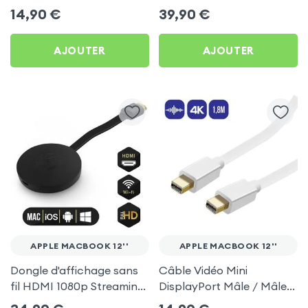
Apple MacBook 12''
d'affichage Vidéo Sans-fil
14,90
€
39,90
€
TV pour Apple MacBook
12''
AJOUTER
AJOUTER
APPLE MACBOOK 12''
APPLE MACBOOK 12''
Dongle d'affichage sans
Câble Vidéo Mini
fil HDMI 1080p Streaming,
DisplayPort Mâle / Mâle
récepteur vidéo TV
1,8m - Blanc