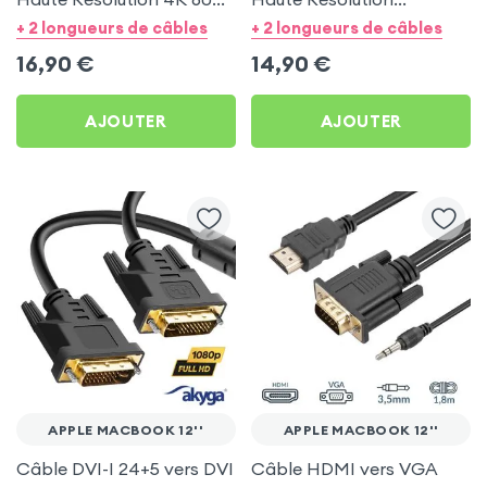
3m Noir
4K/60Hz 1m Noir
+ 2 longueurs de câbles
+ 2 longueurs de câbles
16,90
€
14,90
€
AJOUTER
AJOUTER
APPLE MACBOOK 12''
APPLE MACBOOK 12''
Câble DVI-I 24+5 vers DVI
Câble HDMI vers VGA