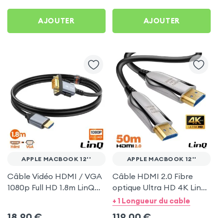
MacBook 12''
AJOUTER
AJOUTER
APPLE MACBOOK 12''
APPLE MACBOOK 12''
Câble Vidéo HDMI / VGA
Câble HDMI 2.0 Fibre
1080p Full HD 1.8m LinQ
optique Ultra HD 4K LinQ
pour Apple MacBook 12''
50m pour Apple
+ 1 Longueur du cable
MacBook 12''
18,90
€
119,00
€