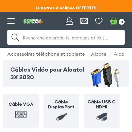
Lunettes d'éclipse OFFERTES
Code ECLIPSE55
0
Lunettes d'éclipse OFFERTES
Recherche de produits, marques et plus…
Code ECLIPSE55
Accessoires téléphone et tablette
Alcatel
Alcatel
Câbles Vidéo pour Alcatel
3X 2020
Câble
Câble USB C
Câble VGA
DisplayPort
HDMI