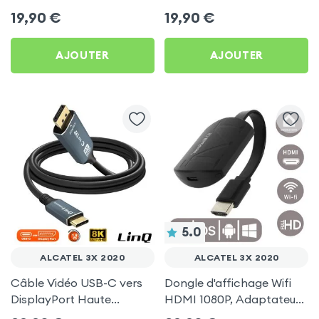
pour Alcatel 3X 2020
Gris pour Alcatel 3X 2020
19,90
€
19,90
€
AJOUTER
AJOUTER
5.0
ALCATEL 3X 2020
ALCATEL 3X 2020
Câble Vidéo USB-C vers
Dongle d'affichage Wifi
DisplayPort Haute
HDMI 1080P, Adaptateur
Définition 8K 1.8m, LinQ
d'affichage Vidéo Sans-fil