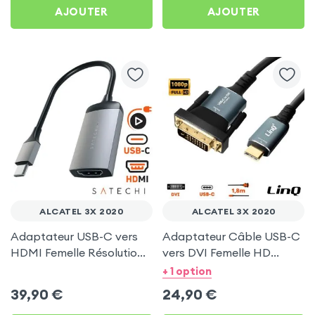
AJOUTER
AJOUTER
ALCATEL 3X 2020
ALCATEL 3X 2020
Adaptateur USB-C vers
Adaptateur Câble USB-C
HDMI Femelle Résolution
vers DVI Femelle HD
4K, Satechi Gris Sidéral
1080P, 1.8m - LinQ pour
+ 1 option
pour Alcatel 3X 2020
Alcatel 3X 2020
39,90
€
24,90
€