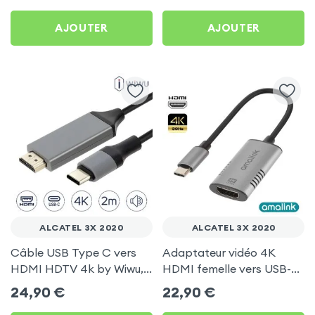
AirPlay, DLNA) pour
AJOUTER
AJOUTER
Alcatel 3X 2020
ALCATEL 3X 2020
ALCATEL 3X 2020
Câble USB Type C vers
Adaptateur vidéo 4K
HDMI HDTV 4k by Wiwu,
HDMI femelle vers USB-C
2 mètres - Noir pour
mâle pour Alcatel 3X
24,90
€
22,90
€
Alcatel 3X 2020
2020