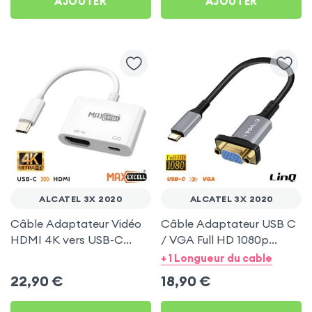
AJOUTER
AJOUTER
ALCATEL 3X 2020
ALCATEL 3X 2020
Câble Adaptateur Vidéo
Câble Adaptateur USB C
HDMI 4K vers USB-C
/ VGA Full HD 1080p
MaxExcell pour Alcatel
20cm - LinQ pour Alcatel
+ 1 Longueur du cable
3X 2020
3X 2020
22,90
€
18,90
€