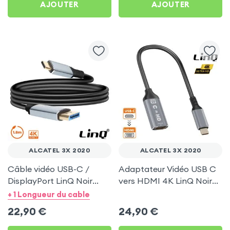
AJOUTER
AJOUTER
ALCATEL 3X 2020
ALCATEL 3X 2020
Câble vidéo USB-C /
Adaptateur Vidéo USB C
DisplayPort LinQ Noir
vers HDMI 4K LinQ Noir
1.8m pour Alcatel 3X 2020
pour Alcatel 3X 2020
+ 1 Longueur du cable
22,90
€
24,90
€