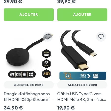
29,90
€
39,90
€
pour Alcatel 3X 2020
TV pour Alcatel 3X 2020
AJOUTER
AJOUTER
ALCATEL 3X 2020
ALCATEL 3X 2020
Dongle d'affichage sans
Câble USB Type C vers
fil HDMI 1080p Streaming,
HDMI Mâle 4K, 2m - Noir
récepteur vidéo TV
pour Alcatel 3X 2020
34,90
€
19,90
€
(compatible Miracast,