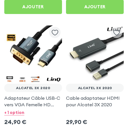
AJOUTER
AJOUTER
ALCATEL 3X 2020
ALCATEL 3X 2020
Adaptateur Câble USB-C
Cable adaptateur HDMI
vers VGA Femelle HD
pour Alcatel 3X 2020
1080P, 1.8m - LinQ pour
+ 1 option
Alcatel 3X 2020
24,90
€
29,90
€