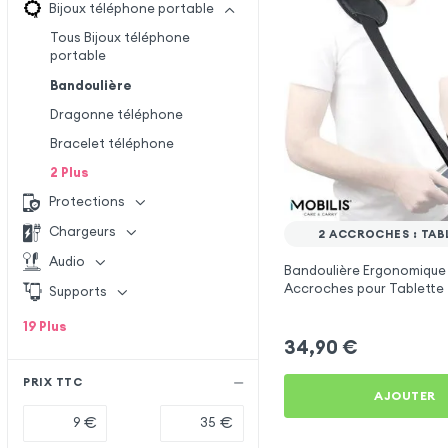
Bijoux téléphone portable
Tous Bijoux téléphone
portable
Bandoulière
Dragonne téléphone
Bracelet téléphone
2
Plus
Protections
Chargeurs
2 ACCROCHES : TAB
Audio
Bandoulière Ergonomique
Accroches pour Tablette -
Supports
19
Plus
34,90
€
PRIX TTC
AJOUTER
€
€