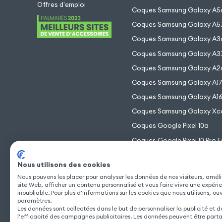
Offres d'emploi
Coques Samsung Galaxy A5
Coques Samsung Galaxy A5
Coques Samsung Galaxy A3
Coques Samsung Galaxy A3
Coques Samsung Galaxy A2
Coques Samsung Galaxy A1
Coques Samsung Galaxy A1
Coques Samsung Galaxy Xc
Coques Google Pixel 10a
Coques Google Pixel 10 Pro F
Coques Google Pixel 10 Pro 
Nous utilisons des cookies
Coques Google Pixel 10 Pro
Nous pouvons les placer pour analyser les données de nos visiteurs, améli
Coques Google Pixel 10
site Web, afficher un contenu personnalisé et vous faire vivre une expéri
inoubliable. Pour plus d'informations sur les cookies que nous utilisons, ou
paramètres.
Les données sont collectées dans le but de personnaliser la publicité et 
l'efficacité des campagnes publicitaires. Les données peuvent être part