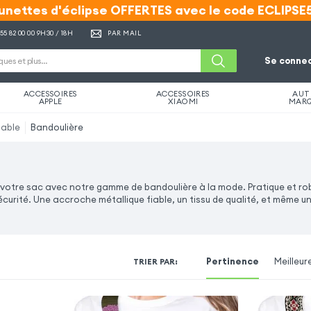
unettes d'éclipse OFFERTES avec le code ECLIPSE
unettes d'éclipse OFFERTES avec le code ECLIPSE
 55 82 00 00
9H30 / 18H
PAR MAIL
Se connec
ACCESSOIRES
ACCESSOIRES
AUT
APPLE
XIAOMI
MAR
table
Bandoulière
 votre sac avec notre gamme de bandoulière à la mode. Pratique et rob
curité. Une accroche métallique fiable, un tissu de qualité, et même un
Pertinence
Meilleur
TRIER PAR
: