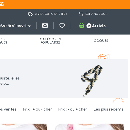
55
55
LIVRAISON GRATUITE
ECHANGE 30J
ter & s'inscrire
Article
0
RES
CATÉGORIES
COQUES
QUES
POPULAIRES
uste, elles
e p...
es ventes
Prix : + au - cher
Prix : - au + cher
Les plus récents