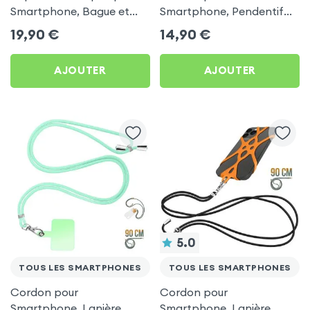
Smartphone, Bague et
Smartphone, Pendentif
Support Universel -
avec Perles, Compatibilité
19,90
€
14,90
€
Transparent
Universelle Coques et
Étuis - Blanc
AJOUTER
AJOUTER
5.0
TOUS LES SMARTPHONES
TOUS LES SMARTPHONES
Cordon pour
Cordon pour
Smartphone, Lanière
Smartphone, Lanière