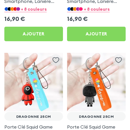
Smartphone, Lanière
Smartphone, Lanière
Nylon Gris Réglable avec
Nylon Réglable avec
+ 8 couleurs
+ 8 couleurs
Accroche Lavande en
Accroche en Silicone
16,90
€
16,90
€
Silicone Universelle
Universelle – Rouge
AJOUTER
AJOUTER
DRAGONNE 25CM
DRAGONNE 25CM
Porte Clé Squid Game
Porte Clé Squid Game