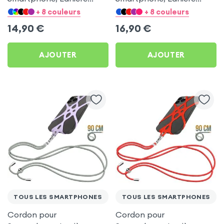
Réglable, Compatibilité
Nylon Noir Réglable avec
+ 8 couleurs
+ 8 couleurs
Universelle Coques et
Accroche Orange en
14,90
€
16,90
€
Étuis - Vert
Silicone Universelle
AJOUTER
AJOUTER
TOUS LES SMARTPHONES
TOUS LES SMARTPHONES
Cordon pour
Cordon pour