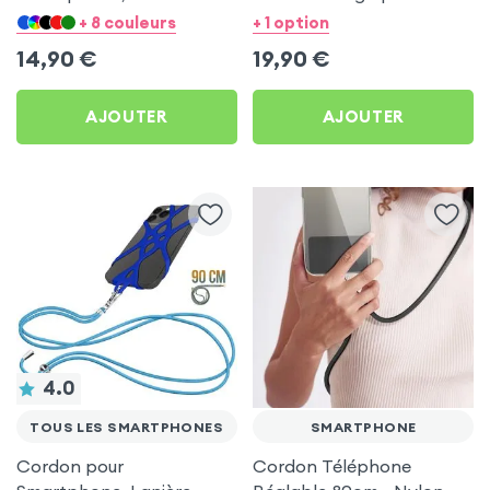
Réglable Compatibilité
Smartphone
+ 8 couleurs
+ 1 option
Universelle Coque et Étui -
14,90
€
19,90
€
Bleu Nuit
AJOUTER
AJOUTER
4.0
TOUS LES SMARTPHONES
SMARTPHONE
Cordon pour
Cordon Téléphone