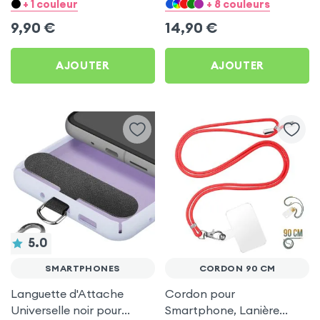
Téléphone, Compatible
Réglable Compatibilité
+ 1 couleur
+ 8 couleurs
Cordon et Lanière
Universelle Coque et Étui -
9,90
€
14,90
€
Noir
AJOUTER
AJOUTER
5.0
SMARTPHONES
CORDON 90 CM
Languette d'Attache
Cordon pour
Universelle noir pour
Smartphone, Lanière