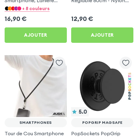
Smartphone, Lanière
Réglable 80cm - Nylon
Nylon Réglable avec
Tressé Noir
+ 8 couleurs
Accroche en Silicone
16,90
€
12,90
€
Universelle - Bleu
AJOUTER
AJOUTER
5.0
SMARTPHONES
POPGRIP MAGSAFE
Tour de Cou Smartphone
PopSockets PopGrip