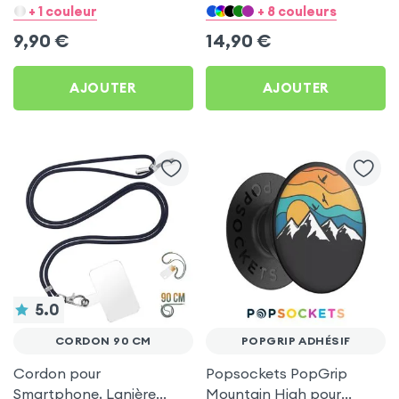
Téléphone, Compatible
Réglable Compatibilité
+ 1 couleur
+ 8 couleurs
Cordon / Lanière
Universelle Coque et Étui -
9,90
€
14,90
€
Rouge
AJOUTER
AJOUTER
5.0
CORDON 90 CM
POPGRIP ADHÉSIF
Cordon pour
Popsockets PopGrip
Smartphone, Lanière
Mountain High pour