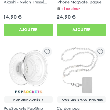
Akashi - Nylon Tressé
iPhone MagSafe, Bague
85cm Noir
et Support Universel -
+ 1 couleur
Noir
14,90
€
24,90
€
AJOUTER
AJOUTER
POPGRIP ADHÉSIF
TOUS LES SMARTPHONES
PopSockets PopGrip
Cordon pour