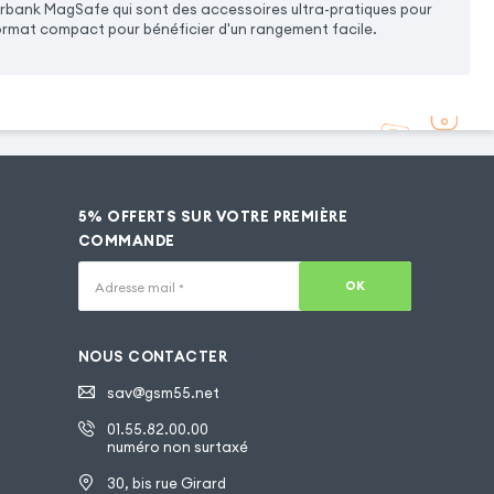
werbank MagSafe qui sont des accessoires ultra-pratiques pour
ormat compact pour bénéficier d'un rangement facile.
5% OFFERTS SUR VOTRE PREMIÈRE
COMMANDE
OK
Adresse mail
*
NOUS CONTACTER
sav@gsm55.net
01.55.82.00.00
numéro non surtaxé
30, bis rue Girard