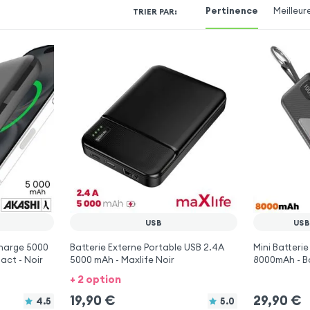
Pertinence
Meilleur
TRIER PAR
:
USB
USB
harge 5000
Batterie Externe Portable USB 2.4A
Mini Batteri
ct - Noir
5000 mAh - Maxlife Noir
8000mAh - Bo
mini - USB-C 
+ 2 option
19,90
€
29,90
€
4.5
5.0