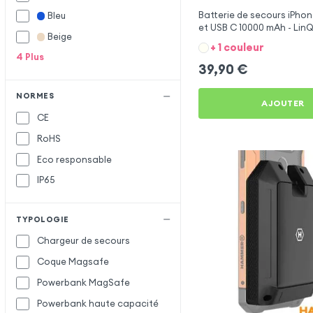
Forever
Batterie de secours iPhon
Bleu
et USB C 10000 mAh - LinQ
Hammer
H
Beige
+ 1 couleur
4
Plus
Maxlife
M
39,90
€
Moxie
NORMES
OBAL:ME
O
AJOUTER
CE
Oneplus
RoHS
Samsung
S
Eco responsable
Setty
IP65
Veger
V
Xtorm
X
TYPOLOGIE
Chargeur de secours
Coque Magsafe
Powerbank MagSafe
Powerbank haute capacité