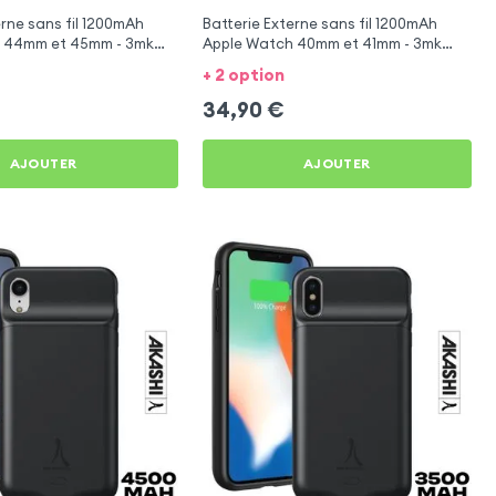
erne sans fil 1200mAh
Batterie Externe sans fil 1200mAh
 44mm et 45mm - 3mk
Apple Watch 40mm et 41mm - 3mk
Endurance
+ 2 option
34,90
€
AJOUTER
AJOUTER