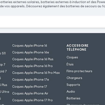
batteries externes solaires, batteries externes à induction et des Po
de vos appareils. Découvrez également des batteries de secours au f
Coques Apple iPhone 16
ACCESSOIRE
TÉLÉPHONE
Coques Apple iPhone 16e
 S11
Coques
Coques Apple iPhone 16 Plus
Étuis
ip 7
Coques Apple iPhone 16 Pro
Films protecteurs
old 7
Coques Apple iPhone 16 Pro Max
Chargeurs
6
Coques Apple iPhone 17e
Supports
 Plus
Coques Apple iPhone 17
Audio
 Ultra
Coques Apple iPhone Air
Batteries
5
Coques Apple iPhone 17 Pro