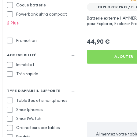
Coque batterie
EXPLORER PRO / PL
Powerbank ultra compact
Batterie externe HAMME
2
Plus
pour Explorer, Explorer Pr
Plus Eco - Noir
Promotion
44,90
€
ACCESSIBILITÉ
AJOUTER
Immédiat
Très rapide
TYPE D'APPAREIL SUPPORTÉ
Tablettes et smartphones
Smartphones
SmartWatch
Ordinateurs portables
Alimentez votre tabl
Produit