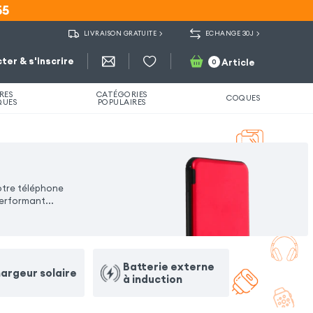
55
55
LIVRAISON GRATUITE
ECHANGE 30J
ter & s'inscrire
Article
0
RES
CATÉGORIES
COQUES
QUES
POPULAIRES
otre téléphone
erformant...
Batterie externe
argeur solaire
à induction