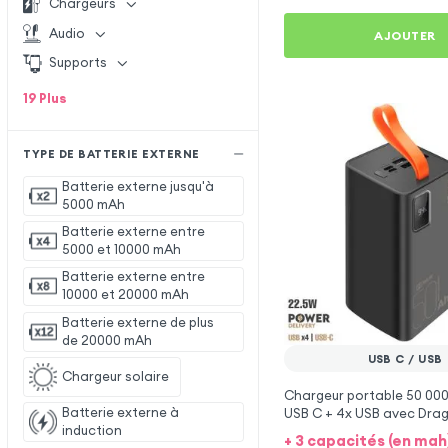
Chargeurs
Audio
AJOUTER
Supports
19
Plus
TYPE DE BATTERIE EXTERNE
Batterie externe jusqu'à
5000 mAh
Batterie externe entre
5000 et 10000 mAh
Batterie externe entre
10000 et 20000 mAh
Batterie externe de plus
de 20000 mAh
USB C / USB
Chargeur solaire
Chargeur portable 50 00
Batterie externe à
USB C + 4x USB avec Dra
induction
Obal:Me EnergyPulse
+ 3 capacités (en mah