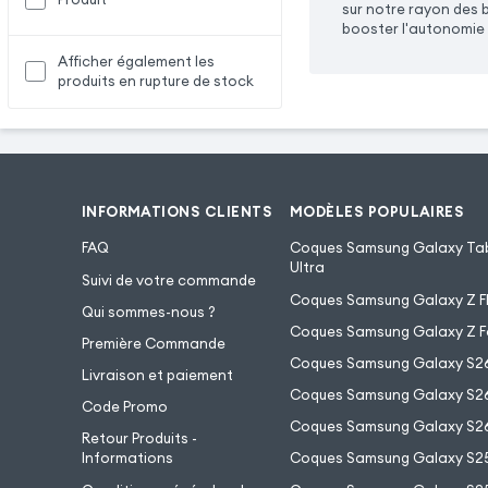
sur notre rayon des 
booster l'autonomie 
Afficher également les
produits en rupture de stock
INFORMATIONS CLIENTS
MODÈLES POPULAIRES
FAQ
Coques Samsung Galaxy Tab
Ultra
Suivi de votre commande
Coques Samsung Galaxy Z Fl
Qui sommes-nous ?
Coques Samsung Galaxy Z F
Première Commande
Coques Samsung Galaxy S2
Livraison et paiement
Coques Samsung Galaxy S26
Code Promo
Coques Samsung Galaxy S26
Retour Produits -
Informations
Coques Samsung Galaxy S2