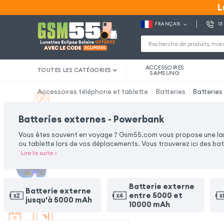
L
L
FRANÇAIS
01
ACCESSOIRES
TOUTES LES CATÉGORIES
SAMSUNG
Accessoires téléphone et tablette
Batteries
Batteries
Batteries externes - Powerbank
Vous êtes souvent en voyage ? Gsm55.com vous propose une lar
ou tablette lors de vos déplacements. Vous trouverez ici des b
Lire la suite
>
Batterie externe
Batterie externe
entre 5000 et
jusqu'à 5000 mAh
10000 mAh