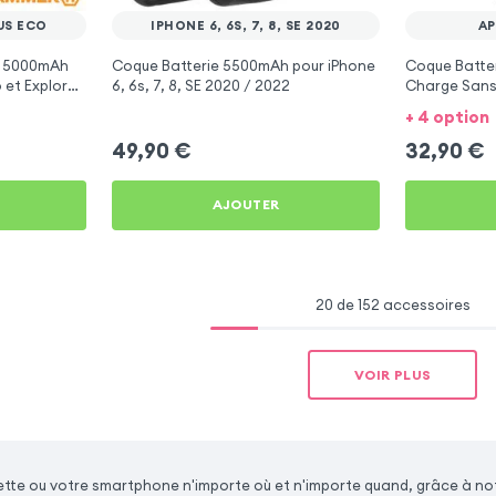
US ECO
IPHONE 6, 6S, 7, 8, SE 2020
AP
R 5000mAh
Coque Batterie 5500mAh pour iPhone
Coque Batter
o et Explorer
6, 6s, 7, 8, SE 2020 / 2022
Charge Sans f
+ 4 option
49,90
€
32,90
€
AJOUTER
20 de 152 accessoires
VOIR PLUS
ette ou votre smartphone n'importe où et n'importe quand, grâce à not