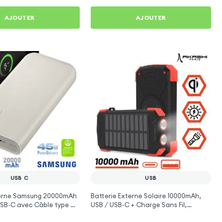
AJOUTER
AJOUTER
USB C
USB
terne Samsung 20000mAh
Batterie Externe Solaire 10000mAh,
USB-C avec Câble type C -
USB / USB-C + Charge Sans Fil,
Antichocs, Lampe Torche, Akashi -