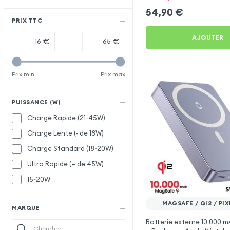
54,90
€
PRIX TTC
AJOUTER
€
€
Prix min
Prix max
PUISSANCE (W)
Charge Rapide (21~45W)
Charge Lente (- de 18W)
Charge Standard (18~20W)
Ultra Rapide (+ de 45W)
15~20W
MAGSAFE / QI2 / PI
MARQUE
Batterie externe 10 000