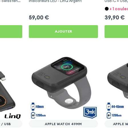
- Swissten
Indicateurs LED - LinQ Argent
USB-C + USB,
Blanc
+ 1 coule
59,00
€
39,90
€
AJOUTER
 / USB
APPLE WATCH 49MM
APPLE 