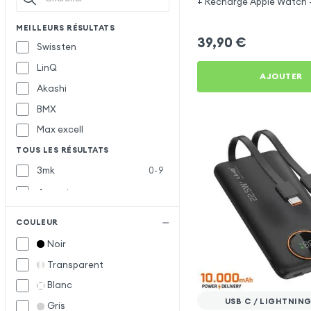
+ Recharge Apple Watch 
Fusion
MEILLEURS RÉSULTATS
39,90
€
Swissten
LinQ
AJOUTER
Akashi
BMX
Max excell
TOUS LES RÉSULTATS
3mk
0-9
4smarts
Avizar
A
COULEUR
Belkin
B
Noir
Bigben
Transparent
Bwoo
Blanc
Forcell
F
USB C / LIGHTNING
Gris