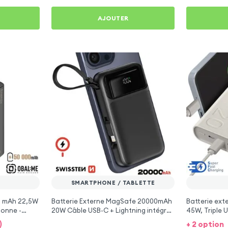
AJOUTER
SMARTPHONE / TABLETTE
0 mAh 22,5W
Batterie Externe MagSafe 20000mAh
Batterie ex
gonne -
20W Câble USB-C + Lightning intégrés
45W, Triple 
- Swissten
Beige
)
+ 2 option