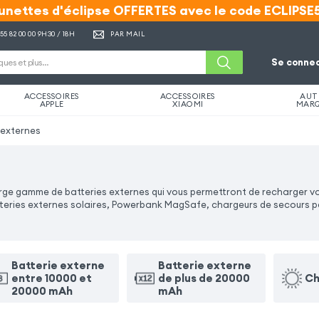
unettes d'éclipse OFFERTES avec le code ECLIPSE
unettes d'éclipse OFFERTES avec le code ECLIPSE
 55 82 00 00
9H30 / 18H
PAR MAIL
Se connec
ACCESSOIRES
ACCESSOIRES
AUT
APPLE
XIAOMI
MAR
 externes
ge gamme de batteries externes qui vous permettront de recharger v
atteries externes solaires, Powerbank MagSafe, chargeurs de secours p
Batterie externe
Batterie externe
entre 10000 et
de plus de 20000
Ch
20000 mAh
mAh