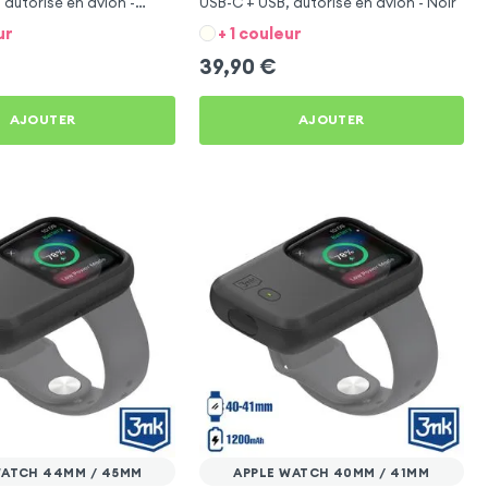
 autorisé en avion -
USB-C + USB, autorisé en avion - Noir
ur
+ 1 couleur
39,90
€
AJOUTER
AJOUTER
WATCH 44MM / 45MM
APPLE WATCH 40MM / 41MM