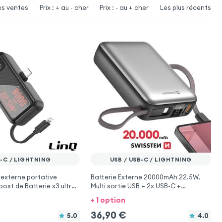
es ventes
Prix : + au - cher
Prix : - au + cher
Les plus récents
-C / LIGHTNING
USB / USB-C / LIGHTNING
e externe portative
Batterie Externe 20000mAh 22.5W,
ost de Batterie x3 ultra
Multi sortie USB + 2x USB-C +
+ iPhone Lightning - LinQ
Lightning - Swissten
+ 1 option
36,90
€
5.0
4.0