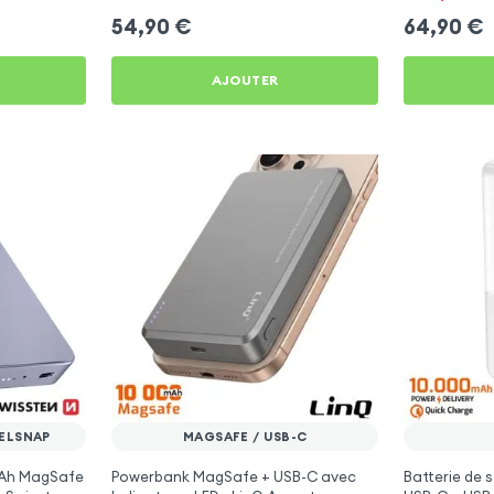
54,90
€
64,90
€
AJOUTER
XELSNAP
MAGSAFE / USB-C
 mAh MagSafe
Powerbank MagSafe + USB-C avec
Batterie de 