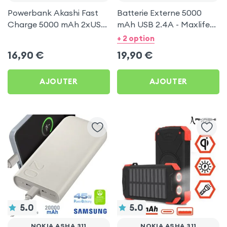
Powerbank Akashi Fast
Batterie Externe 5000
Charge 5000 mAh 2xUSB,
mAh USB 2.4A - Maxlife
format Compact - Noir
Noir pour Nokia Asha 311
+ 2 option
pour Nokia Asha 311
16,90
€
19,90
€
AJOUTER
AJOUTER
5.0
5.0
NOKIA ASHA 311
NOKIA ASHA 311