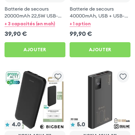
Batterie de secours
Batterie de secours
20000mAh 22,5W USB-C
40000mAh, USB + USB-C
+ 2x USB - Obal:Me pour
100W, Swissten pour
+ 3 capacités (en mah)
+ 1 option
Nokia Asha 311
Nokia Asha 311
39,90
€
99,90
€
AJOUTER
AJOUTER
4.0
5.0