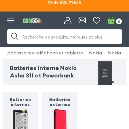
Lunettes d'éclipse OFFERTES
Code ECLIPSE55
0
Recherche de produits, marques et plus…
Accessoires téléphone et tablette
Nokia
Nokia Ash
Batteries interne Nokia
Asha 311 et Powerbank
Batteries
Batteries
internes
externes