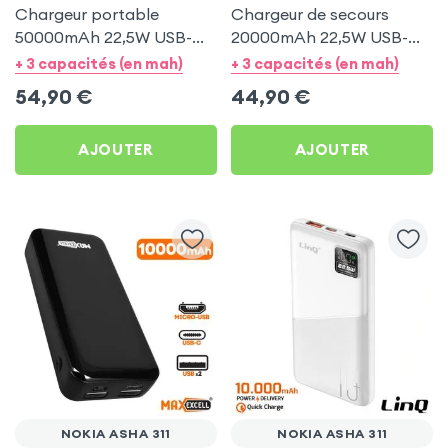
Chargeur portable
Chargeur de secours
50000mAh 22,5W USB-C
20000mAh 22,5W USB-C
+ 4x USB avec Dragonne
+ 4x USB - Obal:Me pour
+ 3 capacités (en mah)
+ 3 capacités (en mah)
- Obal:Me pour Nokia
Nokia Asha 311
54,90
€
44,90
€
Asha 311
AJOUTER
AJOUTER
NOKIA ASHA 311
NOKIA ASHA 311