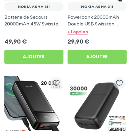
NOKIA ASHA 311
NOKIA ASHA 311
Batterie de Secours
Powerbank 20000mAh
20000mAh 45W Swissten
Double USB Swissten
Argent pour Nokia Asha
Worx Pro pour Nokia
+ 1 option
311
Asha 311
49,90
€
29,90
€
AJOUTER
AJOUTER