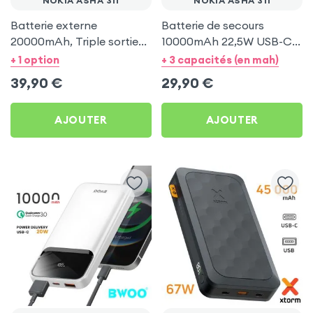
NOKIA ASHA 311
NOKIA ASHA 311
Batterie externe
Batterie de secours
20000mAh, Triple sortie
10000mAh 22,5W USB-C +
USB-C + USB - Bigben
2x USB - Obal:Me pour
+ 1 option
+ 3 capacités (en mah)
Noir
Nokia Asha 311
39,90
€
29,90
€
AJOUTER
AJOUTER