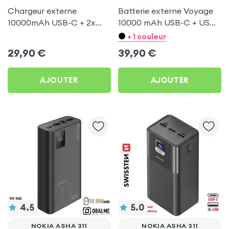
Chargeur externe
Batterie externe Voyage
10000mAh USB-C + 2x
10000 mAh USB-C + USB -
USB Max Excell Noir pour
Blanc pour Nokia Asha
+ 1 couleur
Nokia Asha 311
311
29,90
€
39,90
€
AJOUTER
AJOUTER
4.5
5.0
NOKIA ASHA 311
NOKIA ASHA 311