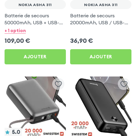
NOKIA ASHA 311
NOKIA ASHA 311
Batterie de secours
Batterie de secours
50000mAh, USB + USB-C
20000mAh, USB / USB-C
100W, Swissten pour
+ Lightning, Swissten pour
+ 1 option
Nokia Asha 311
Nokia Asha 311
109,00
€
36,90
€
AJOUTER
AJOUTER
5.0