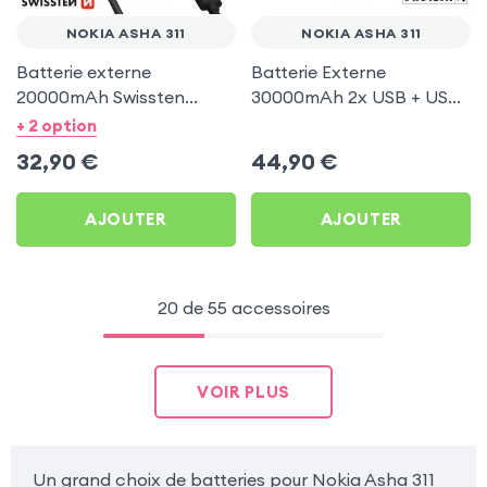
NOKIA ASHA 311
NOKIA ASHA 311
Batterie externe
Batterie Externe
20000mAh Swissten
30000mAh 2x USB + USB-
Power Line II pour Nokia
C 18W pour Nokia Asha
+ 2 option
Asha 311
311
32,90
€
44,90
€
AJOUTER
AJOUTER
20 de 55 accessoires
VOIR PLUS
Un grand choix de batteries pour Nokia Asha 311