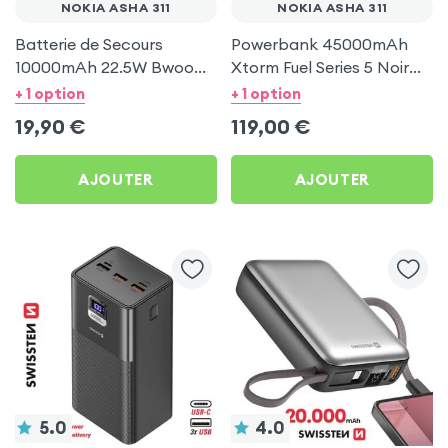
NOKIA ASHA 311
NOKIA ASHA 311
Batterie de Secours
Powerbank 45000mAh
10000mAh 22.5W Bwoo
Xtorm Fuel Series 5 Noir
Blanc pour Nokia Asha
Minuit pour Nokia Asha
+ 1 option
+ 1 option
311
311
19,90
€
119,00
€
AJOUTER
AJOUTER
5.0
4.0