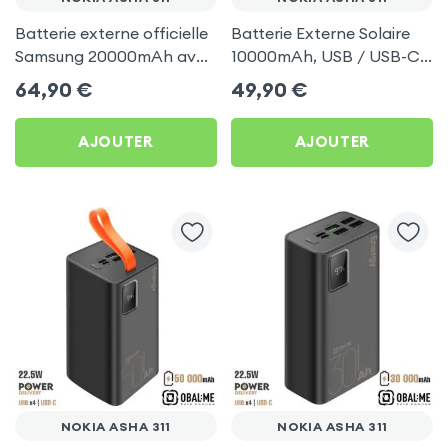
Batterie externe officielle
Batterie Externe Solaire
Samsung 20000mAh avec
10000mAh, USB / USB-C
Triple USB-C Beige pour
+ Charge Sans Fil,
64,90
€
49,90
€
Nokia Asha 311
Antichocs, Lampe
Torche, Akashi - Noir pour
AJOUTER
AJOUTER
Nokia Asha 311
NOKIA ASHA 311
NOKIA ASHA 311