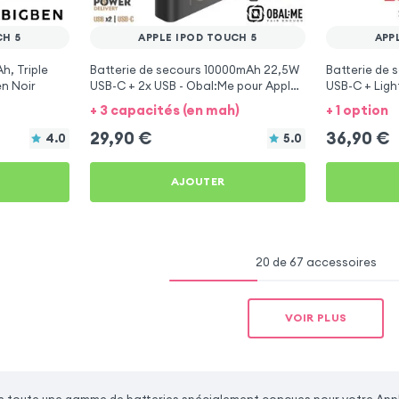
CH 5
APPLE IPOD TOUCH 5
APP
h, Triple
Batterie de secours 10000mAh 22,5W
Batterie de 
en Noir
USB-C + 2x USB - Obal:Me pour Apple
USB-C + Ligh
iPod Touch 5
Apple iPod T
+ 3 capacités (en mah)
+ 1 option
29,90
€
36,90
€
4.0
5.0
AJOUTER
20 de 67 accessoires
VOIR PLUS