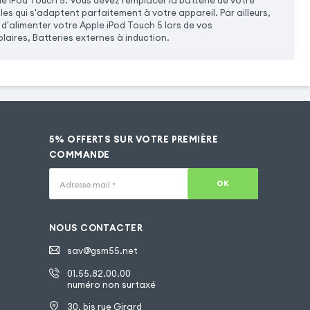
iPod Touch 5. Vous devez remplacer la batterie de votre
es qui s'adaptent parfaitement à votre appareil. Par ailleurs,
d'alimenter votre Apple iPod Touch 5 lors de vos
aires, Batteries externes à induction.
5% OFFERTS SUR VOTRE PREMIÈRE
COMMANDE
OK
Adresse mail
*
NOUS CONTACTER
sav@gsm55.net
01.55.82.00.00
numéro non surtaxé
30, bis rue Girard