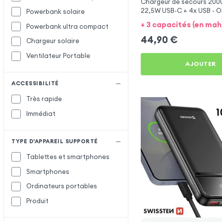
Samsung
S
Chargeur de secours 20
22,5W USB-C + 4x USB - O
Powerbank solaire
Setty
Apple iPod Touch 5
+ 3 capacités (en mah
Powerbank ultra compact
Xtorm
X
44,90
€
Chargeur solaire
Ventilateur Portable
AJOUTER
ACCESSIBILITÉ
Très rapide
Immédiat
TYPE D'APPAREIL SUPPORTÉ
Tablettes et smartphones
Smartphones
Ordinateurs portables
Produit