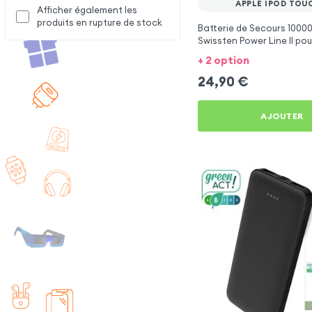
APPLE IPOD TOU
Afficher également les
produits en rupture de stock
Batterie de Secours 100
Swissten Power Line II pou
Touch 5
+ 2 option
24,90
€
AJOUTER