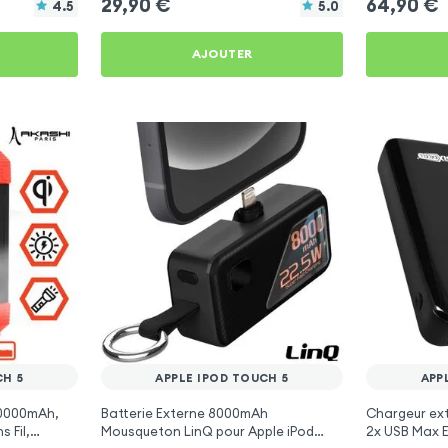
29,90
€
64,90
€
4.5
5.0
AJOUTER
CH 5
APPLE IPOD TOUCH 5
APP
10000mAh,
Batterie Externe 8000mAh
Chargeur ex
 Fil,
Mousqueton LinQ pour Apple iPod
2x USB Max E