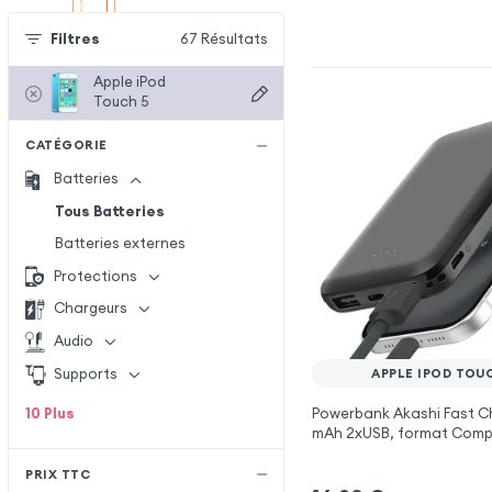
Filtres
67
Résultats
Apple iPod
Touch 5
CATÉGORIE
Batteries
Tous Batteries
Batteries externes
Protections
Chargeurs
Audio
Supports
APPLE IPOD TOU
10
Plus
Powerbank Akashi Fast C
mAh 2xUSB, format Compa
pour Apple iPod Touch 5
PRIX TTC