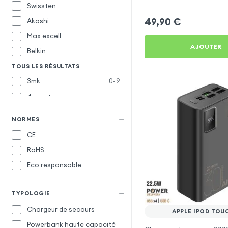
Antichocs, Lampe Torche,
Swissten
Noir pour Apple iPod Touc
49,90
€
Akashi
Max excell
AJOUTER
Belkin
TOUS LES RÉSULTATS
3mk
0-9
4smarts
Avizar
A
NORMES
Bigben
B
CE
Bwoo
RoHS
Forcell
F
Eco responsable
Forever
Maxlife
M
TYPOLOGIE
Chargeur de secours
OBAL:ME
O
APPLE IPOD TOU
Powerbank haute capacité