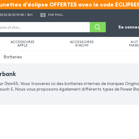
unettes d'éclipse OFFERTES avec le code ECLIPSE
unettes d'éclipse OFFERTES avec le code ECLIPSE
 55 82 00 00
9H30 / 18H
PAR MAIL
Se connec
ACCESSOIRES
ACCESSOIRES
AUT
APPLE
XIAOMI
MAR
Batteries
erbank
ur Gsm55. Vous trouverez ici des batteries internes de marques Origina
ouch 5. Nous vous proposons également différents types de Power Ban