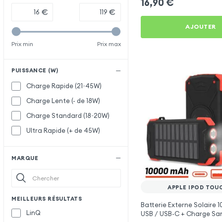
16,90
€
€
€
AJOUTER
Prix min
Prix max
PUISSANCE (W)
Charge Rapide (21~45W)
Charge Lente (- de 18W)
Charge Standard (18~20W)
Ultra Rapide (+ de 45W)
MARQUE
APPLE IPOD TOU
MEILLEURS RÉSULTATS
Batterie Externe Solaire 
LinQ
USB / USB-C + Charge Sans