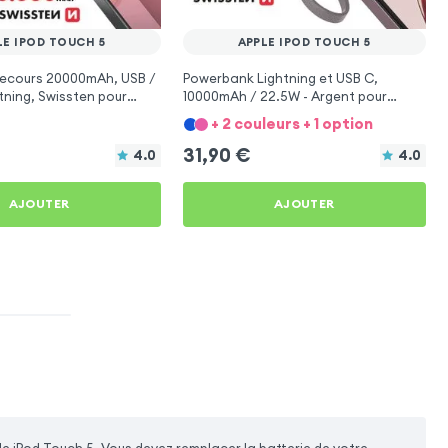
LE IPOD TOUCH 5
APPLE IPOD TOUCH 5
secours 20000mAh, USB /
Powerbank Lightning et USB C,
tning, Swissten pour
10000mAh / 22.5W - Argent pour
ouch 5
Apple iPod Touch 5
+ 2 couleurs + 1 option
31,90
€
4.0
4.0
AJOUTER
AJOUTER