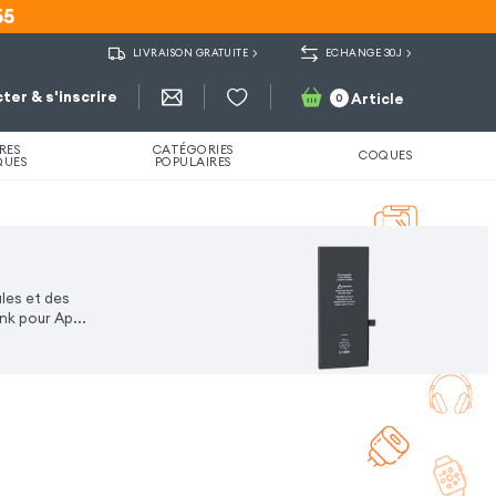
55
55
LIVRAISON GRATUITE
ECHANGE 30J
ter & s'inscrire
Article
0
RES
CATÉGORIES
COQUES
QUES
POPULAIRES
les et des
k pour Ap...