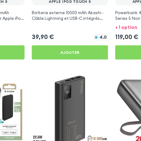
CH 5
APPLE IPOD TOUCH 5
APP
00mAh
Batterie externe 10000 mAh Akashi -
Powerbank 4
r Apple iPod
Câble Lightning et USB-C intégrés
Series 5 Noir
pour Apple iPod Touch 5
Touch 5
+ 1 option
39,90
€
119,00
€
4.0
AJOUTER