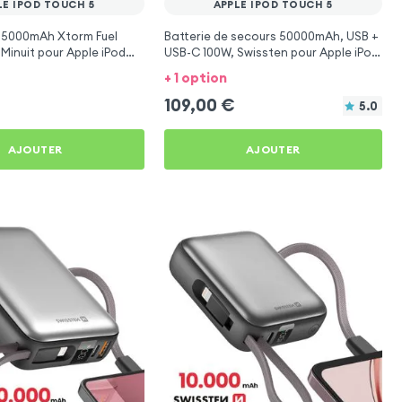
LE IPOD TOUCH 5
APPLE IPOD TOUCH 5
5000mAh Xtorm Fuel
Batterie de secours 50000mAh, USB +
 Minuit pour Apple iPod
USB-C 100W, Swissten pour Apple iPod
Touch 5
+ 1 option
109,00
€
5.0
AJOUTER
AJOUTER