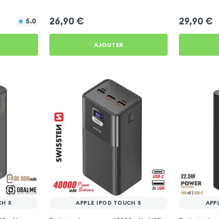
 Akashi -
Touch 5
iPod Touch 5
h 5
26,90
€
29,90
€
5.0
AJOUTER
CH 5
APPLE IPOD TOUCH 5
APP