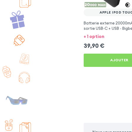
APPLE IPOD TOU
Batterie externe 20000mA
sortie USB-C + USB - Bigb
+ 1 option
39,90
€
AJOUTER