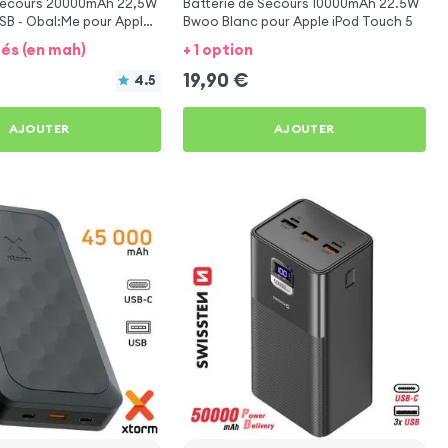
 secours 20000mAh 22,5W
Batterie de Secours 10000mAh 22.5W
SB - Obal:Me pour Apple
Bwoo Blanc pour Apple iPod Touch 5
tés (en mah)
+ 1 option
19,90
€
4.5
AJOUTER
AJOUTER