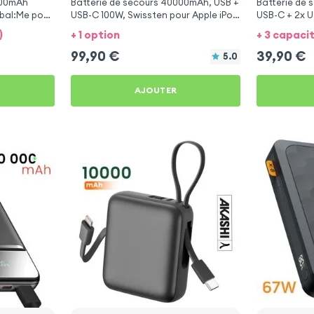
000mAh
Batterie de secours 40000mAh, USB +
Batterie de
bal:Me pour
USB-C 100W, Swissten pour Apple iPod
USB-C + 2x U
Touch 5
iPod Touch 5
)
+ 1 option
+ 3 capaci
99,90
€
39,90
€
5.0
AJOUTER