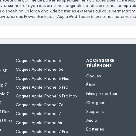
toute une gamme de batteries spécialement conçues pour votre Apple 
ez sur notre rayon des batteries originales et des batteries compatibl
disposition un large choix de batteries externes qui vous permettront 
rez ici des Power Bank pour Apple iPod Touch 5, batteries externes sol
Coques Apple iPhone 16
ACCESSOIRE
TÉLÉPHONE
Coques Apple iPhone 16e
 S11
Coques
Coques Apple iPhone 16 Plus
Étuis
ip 7
Coques Apple iPhone 16 Pro
Films protecteurs
old 7
Coques Apple iPhone 16 Pro Max
Chargeurs
6
Coques Apple iPhone 17e
Supports
 Plus
Coques Apple iPhone 17
Audio
 Ultra
Coques Apple iPhone Air
Batteries
5
Coques Apple iPhone 17 Pro