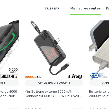
Meilleures ventes
P
TRIER PAR
:
CH 5
APPLE IPOD TOUCH 5
APP
harge 5000
Mini Batterie externe 8000mAh
Batterie ext
ct - Noir
Connecteur USB-C 22.5W LinQ Noir
20000mAh av
pour Apple iPod Touch 5
pour Apple i