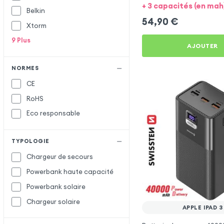
Obal:Me pour Apple iPad 
+ 3 capacités (en mah
Belkin
54,90
€
Xtorm
9
Plus
AJOUTER
NORMES
CE
RoHS
Eco responsable
TYPOLOGIE
Chargeur de secours
Powerbank haute capacité
Powerbank solaire
Chargeur solaire
APPLE IPAD 3