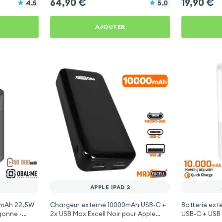
64,90
€
19,90
€
4.5
5.0
AJOUTER
APPLE IPAD 3
0mAh 22,5W
Chargeur externe 10000mAh USB-C +
Batterie ex
gonne -
2x USB Max Excell Noir pour Apple
USB-C + USB 