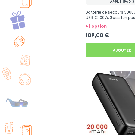
APPLE IPAD 3
Batterie de secours 5000
USB-C 100W, Swissten pou
3
+ 1 option
109,00
€
AJOUTER