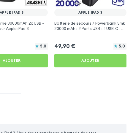
APPLE IPAD 3
APPLE IPAD 3
erne 30000mAh 2x USB +
Batterie de secours / Powerbank 3mk
ur Apple iPad 3
20000 mAh : 2 Ports USB + 1 USB-C -
Noir
49,90
€
5.0
5.0
AJOUTER
AJOUTER