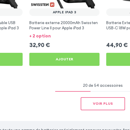
APPLE IPAD 3
uble USB
Batterie externe 20000mAh Swissten
Batterie Ext
ple iPad 3
Power Line II pour Apple iPad 3
USB-C 18W po
+ 2 option
32,90
€
44,90
€
AJOUTER
20 de 54 accessoires
VOIR PLUS