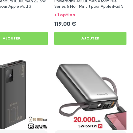
 Secours 10000mAh 22.5W
Powerbank 45000mAh Xtorm Fuel
our Apple iPad 3
Series 5 Noir Minuit pour Apple iPad 3
+ 1 option
119,00
€
AJOUTER
AJOUTER