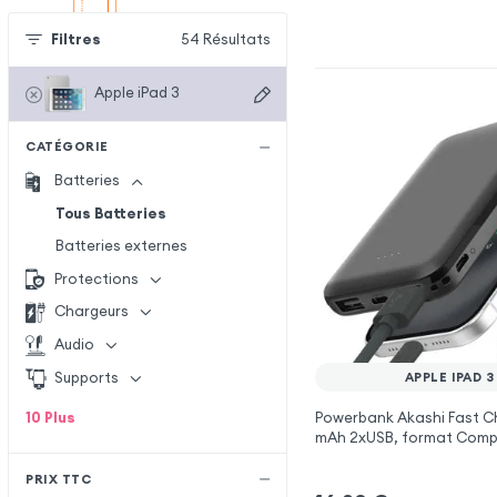
Filtres
54
Résultats
Apple iPad 3
CATÉGORIE
Batteries
Tous Batteries
Batteries externes
Protections
Chargeurs
Audio
Supports
APPLE IPAD 3
10
Plus
Powerbank Akashi Fast C
mAh 2xUSB, format Compa
pour Apple iPad 3
PRIX TTC