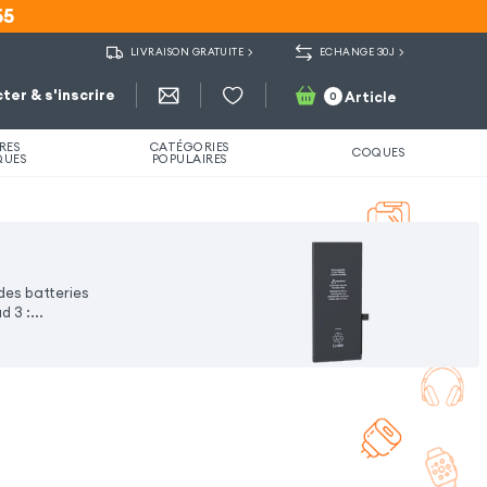
55
55
LIVRAISON GRATUITE
ECHANGE 30J
ter & s'inscrire
Article
0
RES
CATÉGORIES
COQUES
QUES
POPULAIRES
des batteries
 3 :...