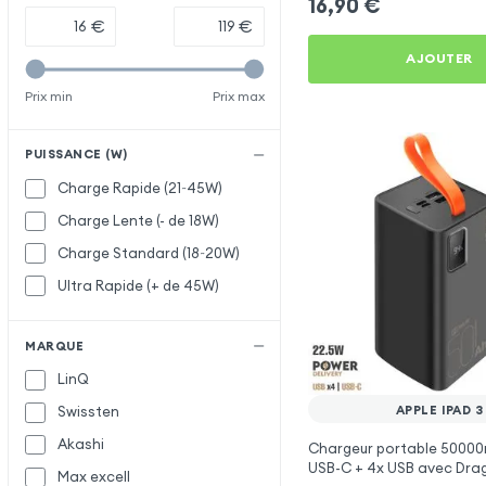
16,90
€
€
€
AJOUTER
Prix min
Prix max
PUISSANCE (W)
Charge Rapide (21~45W)
Charge Lente (- de 18W)
Charge Standard (18~20W)
Ultra Rapide (+ de 45W)
MARQUE
LinQ
APPLE IPAD 3
Swissten
Akashi
Chargeur portable 5000
USB-C + 4x USB avec Dra
Max excell