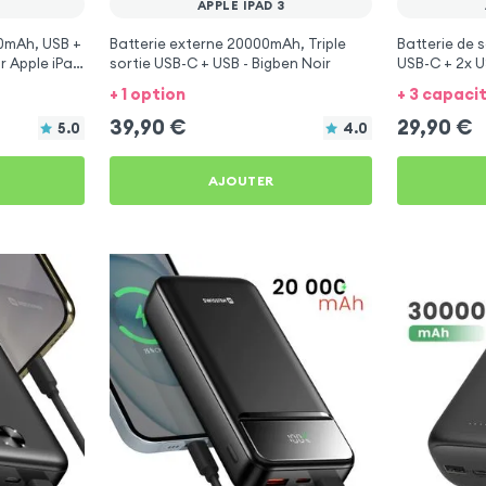
APPLE IPAD 3
0mAh, USB +
Batterie externe 20000mAh, Triple
Batterie de
r Apple iPad
sortie USB-C + USB - Bigben Noir
USB-C + 2x U
iPad 3
+ 1 option
+ 3 capaci
39,90
€
29,90
€
5.0
4.0
AJOUTER