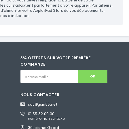
iPad 3. Vous devez remplacer la batterie de votre
es qui s'adaptent parfaitement à votre appareil. Par ailleurs,
 d'alimenter votre Apple iPad 3 lors de vos déplacements.
rnes à induction.
5% OFFERTS SUR VOTRE PREMIÈRE
COMMANDE
OK
Adresse mail
*
NOUS CONTACTER
sav@gsm55.net
01.55.82.00.00
numéro non surtaxé
30, bis rue Girard