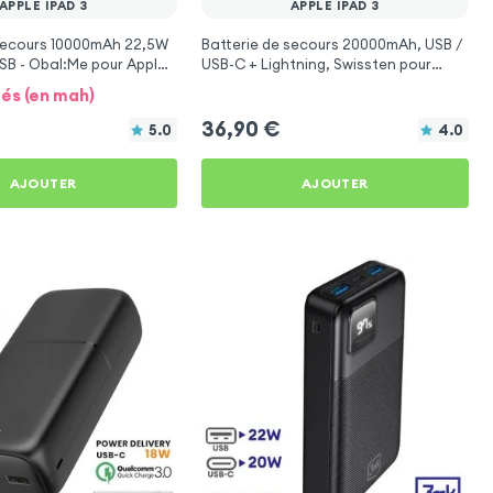
APPLE IPAD 3
APPLE IPAD 3
 secours 10000mAh 22,5W
Batterie de secours 20000mAh, USB /
SB - Obal:Me pour Apple
USB-C + Lightning, Swissten pour
Apple iPad 3
tés (en mah)
36,90
€
5.0
4.0
AJOUTER
AJOUTER