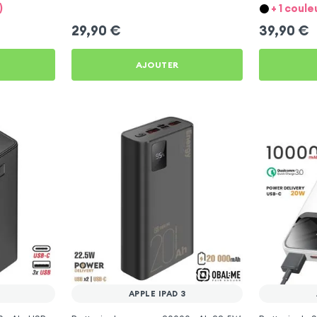
3
iPad 3
)
+ 1 coule
29,90
€
39,90
€
AJOUTER
APPLE IPAD 3