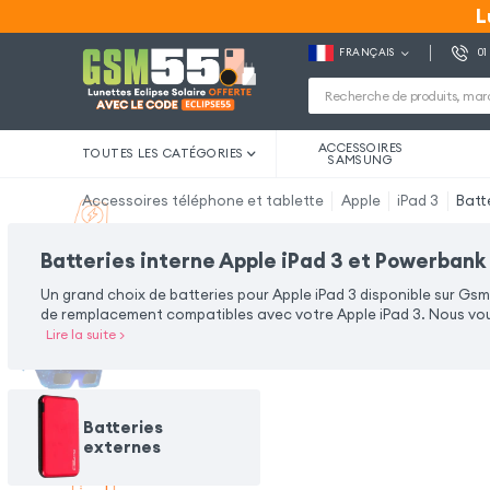
L
L
FRANÇAIS
01
ACCESSOIRES
TOUTES LES CATÉGORIES
SAMSUNG
Accessoires téléphone et tablette
Apple
iPad 3
Batt
Batteries interne Apple iPad 3 et Powerbank
Un grand choix de batteries pour Apple iPad 3 disponible sur Gsm
de remplacement compatibles avec votre Apple iPad 3. Nous vous
Lire la suite
>
Batteries
externes