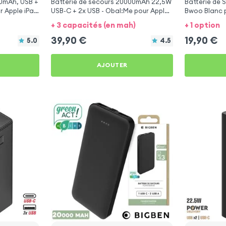
00mAh, USB +
Batterie de secours 20000mAh 22,5W
Batterie de
r Apple iPad
USB-C + 2x USB - Obal:Me pour Apple
Bwoo Blanc p
iPad 3
+ 3 capacités (en mah)
+ 1 option
39,90
€
19,90
€
5.0
4.5
AJOUTER