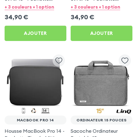
Zippée MW Basics ²Life
Zippée MW Basics ²Life
+ 3 couleurs + 1 option
+ 3 couleurs + 1 option
Bleu Nuit / Rose
Noir
34,90
€
34,90
€
AJOUTER
AJOUTER
MACBOOK PRO 14
ORDINATEUR 15 POUCES
Housse MacBook Pro 14 -
Sacoche Ordinateur