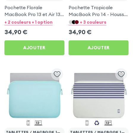
Pochette Florale
Pochette Tropicale
MacBook Pro 13 et Air 13 -
MacBook Pro 14 - Housse
Housse Zippée MW
Zippée MW Pattern ²Life
+ 2 couleurs + 1 option
+ 3 couleurs
Pattern ²Life Blanc
Rouge
34,90
€
34,90
€
AJOUTER
AJOUTER
TABLETTES / MACBOOK 13'' MAX.
TABLETTES / MACBOOK 13'' MAX.