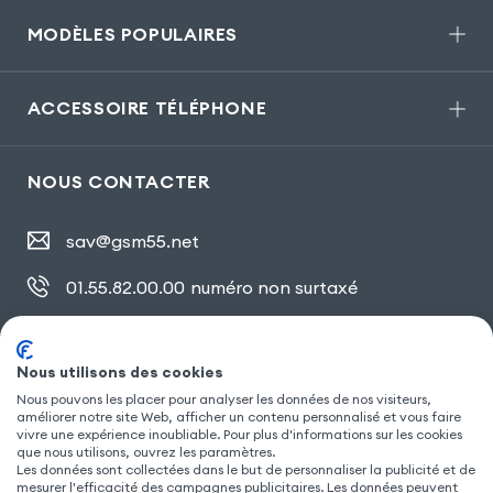
MODÈLES POPULAIRES
ACCESSOIRE TÉLÉPHONE
NOUS CONTACTER
sav@gsm55.net
01.55.82.00.00
numéro non surtaxé
30, bis rue Girard
,
93100 Montreuil
Nous utilisons des cookies
Nous pouvons les placer pour analyser les données de nos visiteurs,
améliorer notre site Web, afficher un contenu personnalisé et vous faire
SUIVEZ NOUS
vivre une expérience inoubliable. Pour plus d'informations sur les cookies
que nous utilisons, ouvrez les paramètres.
Les données sont collectées dans le but de personnaliser la publicité et de
mesurer l'efficacité des campagnes publicitaires. Les données peuvent