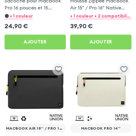
Sacoche pour MacBook
Housse Zippée MacBook
Pro 16 pouces et 15
Air 15'' / Pro 16'' Native
pouces Dux Ducis - Noir
Union Ultralight Crème
+ 1 couleur
+ 1 couleur + 2 compatibilités catégories
24,90
€
39,90
€
AJOUTER
AJOUTER
MACBOOK AIR 15'' / PRO 16''
MACBOOK PRO 14''