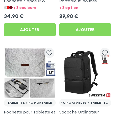
Pochette Zippée MW
Portable 15 pouces
Basics ²Life Noir
Imperméable, LinQ - Gris
+ 3 couleurs
+ 3 option
34,90
€
29,90
€
AJOUTER
AJOUTER
TABLETTE / PC PORTABLE
PC PORTABLES / TABLETTE 15,6''
Pochette pour Tablette et
Sacoche Ordinateur