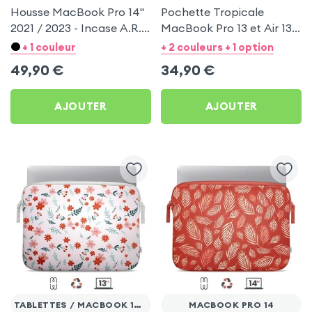
Housse MacBook Pro 14''
Pochette Tropicale
2021 / 2023 - Incase A.R.C
MacBook Pro 13 et Air 13 -
Rose Poudré
Housse Zippée MW
+ 1 couleur
+ 2 couleurs + 1 option
Pattern ²Life Rouge
49,90
€
34,90
€
AJOUTER
AJOUTER
TABLETTES / MACBOOK 13'' MAX.
MACBOOK PRO 14