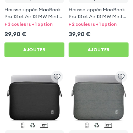
Housse zippée MacBook
Housse zippée MacBook
Pro 13 et Air 13 MW Mint
Pro 13 et Air 13 MW Mint
Turquoise
Blanc et Bleu
+ 3 couleurs + 1 option
+ 2 couleurs + 1 option
29,90
€
39,90
€
AJOUTER
AJOUTER