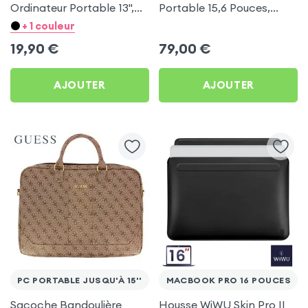
Ordinateur Portable 13'',
Portable 15,6 Pouces,
Feutrine avec Intérieur
Multi-compartiments
+ 1 couleur
Soft Touch - Gris
avec Port de Sortie USB,
19,90
€
79,00
€
Swissten - Noir
AJOUTER
AJOUTER
PC PORTABLE JUSQU'À 15''
MACBOOK PRO 16 POUCES
Sacoche Bandoulière
Housse WiWU Skin Pro II