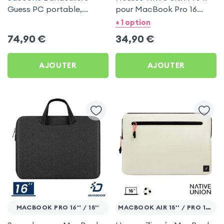
Guess PC portable,
pour MacBook Pro 16
MacBook et Tablette 13 à
pouces - Similicuir
+ 1 option
15'' - UpTown 4G Marron
imperméable ultra-fine -
74,90
€
34,90
€
Noir
AJOUTER
AJOUTER
MACBOOK PRO 16'' / 15''
MACBOOK AIR 15'' / PRO 16''