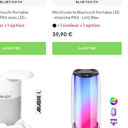
BLUETOOTH
BLUETOOTH
etooth Portable
Mini Enceinte Bluetooth Portable LED
IPX6 avec LED
- étanche IPX6 - LinQ Bleu
 LinQ Noir
ur + 1 option
+ 1 couleur + 1 option
39,90
€
AJOUTER
AJOUTER