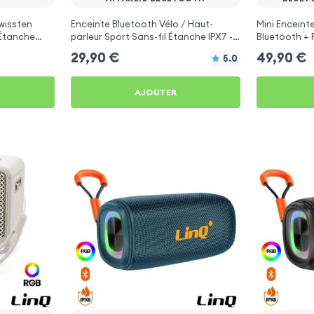
wissten
Enceinte Bluetooth Vélo / Haut-
Mini Encein
Étanche
parleur Sport Sans-fil Étanche IPX7 -
Bluetooth + 
Noir
29,90
€
49,90
€
5.0
AJOUTER