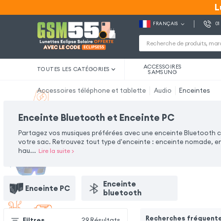
L
L
FRANÇAIS
01
ACCESSOIRES
TOUTES LES CATÉGORIES
SAMSUNG
Accessoires téléphone et tablette
Audio
Enceintes
Enceinte Bluetooth et Enceinte PC
Partagez vos musiques préférées avec une enceinte Bluetooth 
votre sac. Retrouvez tout type d'enceinte : enceinte nomade, en
hau
...
Lire la suite
>
Enceinte
Enceinte PC
bluetooth
Recherches fréquent
Filtres
29
Résultats