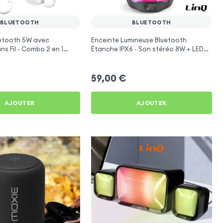
BLUETOOTH
BLUETOOTH
uetooth 5W avec
Enceinte Lumineuse Bluetooth
ns Fil - Combo 2 en 1
Étanche IPX6 - Son stéréo 8W + LED
RGB - LinQ
59,00
€
AJOUTER
AJOUTER