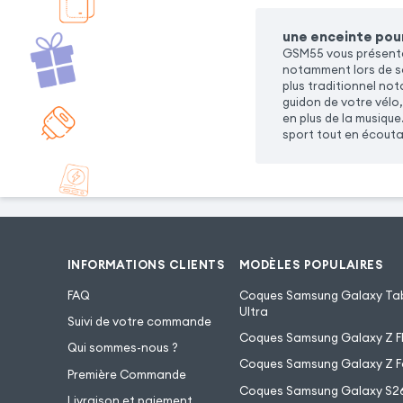
une enceinte pou
GSM55 vous présente
notamment lors de so
plus traditionnel n
guidon de votre vélo,
en plus de la musique
sport tout en écouta
INFORMATIONS CLIENTS
MODÈLES POPULAIRES
FAQ
Coques Samsung Galaxy Tab
Ultra
Suivi de votre commande
Coques Samsung Galaxy Z Fl
Qui sommes-nous ?
Coques Samsung Galaxy Z F
Première Commande
Coques Samsung Galaxy S2
Livraison et paiement