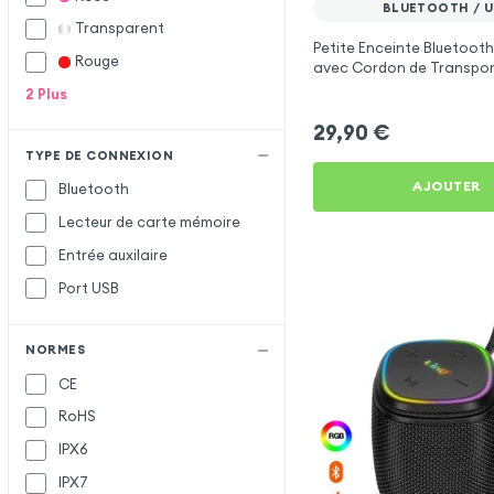
BLUETOOTH / U
Transparent
Petite Enceinte Bluetooth
Rouge
avec Cordon de Transpor
2
Plus
29,90
€
TYPE DE CONNEXION
AJOUTER
Bluetooth
Lecteur de carte mémoire
Entrée auxilaire
Port USB
NORMES
CE
RoHS
IPX6
IPX7