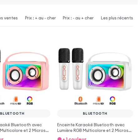
es ventes
Prix : + au - cher
Prix : - au + cher
Les plus récents
BLUETOOTH
BLUETOOTH
raoké Bluetooth avec
Enceinte Karaoké Bluetooth avec
Multicolore et 2 Micros
Lumière RGB Multicolore et 2 Micros
se
sans fil - Blanc
ur
+ 1 couleur