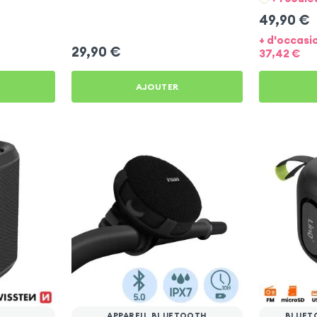
49,90
€
+ d'occasi
29,90
€
37,42
€
AJOUTER
APPAREIL BLUETOOTH
BLUET