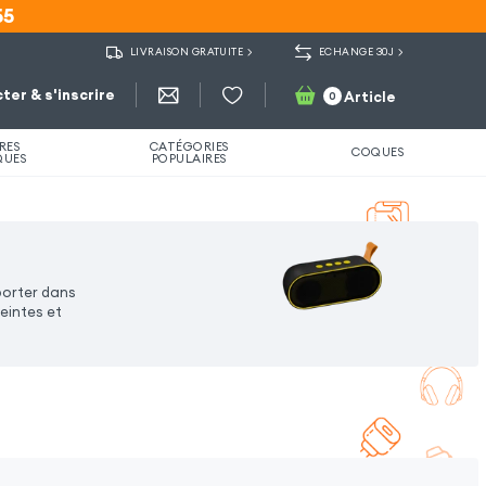
55
55
LIVRAISON GRATUITE
ECHANGE 30J
ter & s'inscrire
Article
0
RES
CATÉGORIES
COQUES
QUES
POPULAIRES
porter dans
eintes et