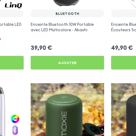
BLUETOOTH
ortable LED
Enceinte Bluetooth 10W Portable
Enceinte Bl
avec LED Multicolore - Akashi
Écouteurs Sa
Akashi
n
39,90
€
49,90
€
AJOUTER