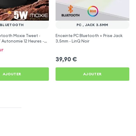
BLUETOOTH
PC , JACK 3.5MM
etooth Moxie Tweet -
Enceinte PC Bluetooth + Prise Jack
 Autonomie 12 Heures -
3.5mm - LinQ Noir
ur
39,90
€
AJOUTER
AJOUTER