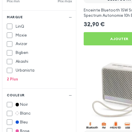
Prix min
Prix max
Enceinte Bluetooth 15W S
Spectrum Autonomie 10h 
MARQUE
IP55 - Noir
32,90
€
LinQ
Moxie
AJOUTER
Avizar
Bigben
Akashi
Urbanista
2
Plus
COULEUR
Noir
Blanc
Bleu
Rose