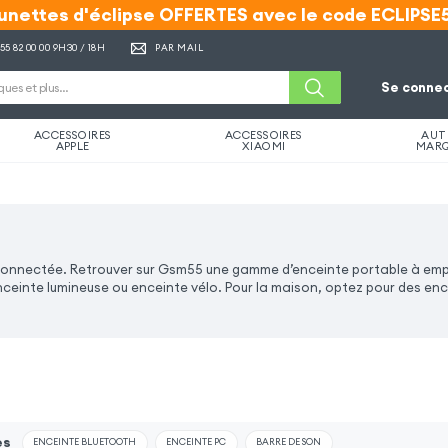
unettes d'éclipse OFFERTES avec le code ECLIPSE
unettes d'éclipse OFFERTES avec le code ECLIPSE
 55 82 00 00
9H30 / 18H
PAR MAIL
Se connec
ACCESSOIRES
ACCESSOIRES
AUT
APPLE
XIAOMI
MAR
connectée. Retrouver sur Gsm55 une gamme d’enceinte portable à em
ceinte lumineuse ou enceinte vélo. Pour la maison, optez pour des enc
es
ENCEINTE BLUETOOTH
ENCEINTE PC
BARRE DE SON