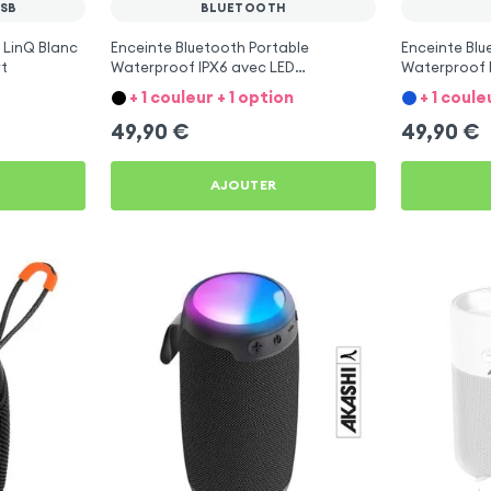
SB
BLUETOOTH
 LinQ Blanc
Enceinte Bluetooth Portable
Enceinte Blu
t
Waterproof IPX6 avec LED
Waterproof 
Multicolore - LinQ Bleu
Multicolore -
+ 1 couleur + 1 option
+ 1 coule
49,90
€
49,90
€
AJOUTER