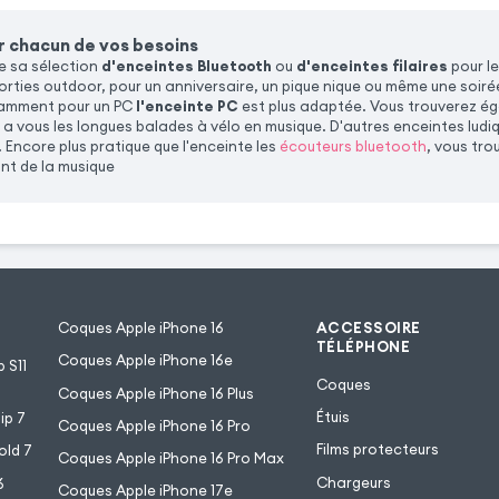
r chacun de vos besoins
 sa sélection
d'enceintes Bluetooth
ou
d'enceintes filaires
pour le
rties outdoor, pour un anniversaire, un pique nique ou même une soirée
otamment pour un PC
l'enceinte PC
est plus adaptée. Vous trouverez é
 a vous les longues balades à vélo en musique. D'autres enceintes ludiq
. Encore plus pratique que l'enceinte les
écouteurs bluetooth
, vous tro
nt de la musique
Coques Apple iPhone 16
ACCESSOIRE
TÉLÉPHONE
Coques Apple iPhone 16e
 S11
Coques
Coques Apple iPhone 16 Plus
Étuis
ip 7
Coques Apple iPhone 16 Pro
Films protecteurs
old 7
Coques Apple iPhone 16 Pro Max
Chargeurs
6
Coques Apple iPhone 17e