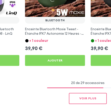
BLUETOOTH
Bluetooth
Enceinte Bluetooth Moxie Tweet -
Enceinte Blu
B - LinQ
Étanche IPX7 Autonomie 12 Heures -
Étanche IPX7
Vert
Noir
+ 1 couleur
+ 1 coule
39,90
€
39,90
€
AJOUTER
20 de 29 accessoires
VOIR PLUS