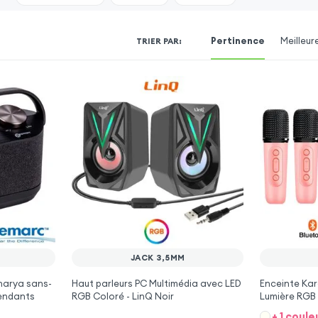
Pertinence
Meilleur
TRIER PAR
:
JACK 3,5MM
narya sans-
Haut parleurs PC Multimédia avec LED
Enceinte Ka
tendants
RGB Coloré - LinQ Noir
Lumière RGB 
sans fil - Ro
+ 1 coule