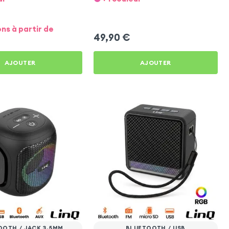
ons à partir de
49,90
€
AJOUTER
AJOUTER
OOTH / JACK 3.5MM
BLUETOOTH / USB