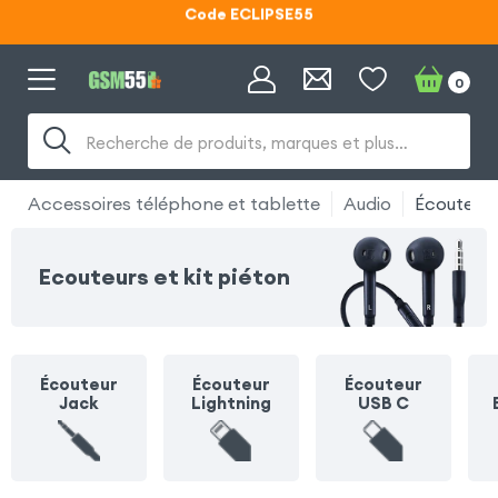
Lunettes d'éclipse OFFERTES
Code ECLIPSE55
0
Recherche de produits, marques et plus…
Accessoires téléphone et tablette
Audio
Écouteurs
Ecouteurs et kit piéton
Écouteur
Écouteur
Écouteur
Jack
Lightning
USB C