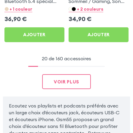
Bluetooth 5.4 spécial
Sommeil / Gaming, Son
Sport et Running -
immersif avec Réduction
+ 1 couleur
+ 2 couleurs
Swissten Run Noir
de Bruit, design ultra-plat
36,90
€
34,90
€
- Rose
AJOUTER
AJOUTER
20 de 160 accessoires
VOIR PLUS
Ecoutez vos playlists et podcasts préférés avec
un large choix d'écouteurs jack, écouteurs USB-C
et écouteurs iPhone. Gsm55 propose un grand
choix d’écouteur sans fil Bluetooth pour profiter
de votre musique sans contrainte. Retrouver