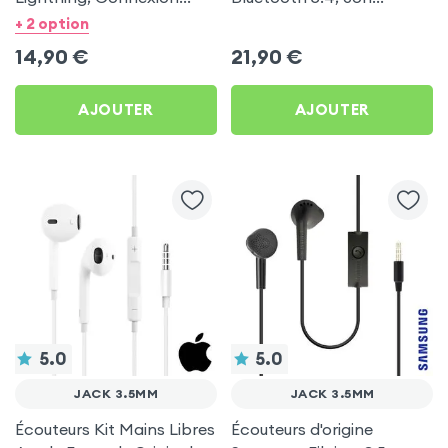
Bluetooth avec Kit Main
d'autonomie, Son Stéréo,
+ 2 option
Libre - Blanc
Akashi - Blanc
14,90
€
21,90
€
AJOUTER
AJOUTER
5.0
5.0
JACK 3.5MM
JACK 3.5MM
Écouteurs Kit Mains Libres
Écouteurs d'origine