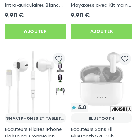
Intra-auriculaires Blanc
Mayaxess avec Kit main
by Forever
libre - Blanc
9,90
€
9,90
€
AJOUTER
AJOUTER
5.0
SMARTPHONES ET TABLETTES
BLUETOOTH
Ecouteurs Filaires iPhone
Ecouteurs Sans Fil
Lightning, Connexion
Bluetooth 5.4, 30h