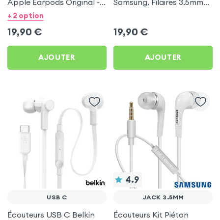
Apple Earpods Original -
Samsung, Filaires 3.5mm
Blanc
Kit mains Libres (Service
+ 2 option
Pack) - Noir
19,90
€
19,90
€
AJOUTER
AJOUTER
4.9
USB C
JACK 3.5MM
Écouteurs USB C Belkin
Écouteurs Kit Piéton