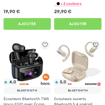
Tactile et Réduction
+ 2 couleurs
Active du Bruit - Hoco -
19,90
€
29,90
€
Bleu
AJOUTER
AJOUTER
4.0
5.0
BLUETOOTH
BLUETOOTH
Écouteurs Bluetooth TWS
Ecouteurs ouverts
Hoco EQ21 avec Écran
Bluetooth 5.4 spécial