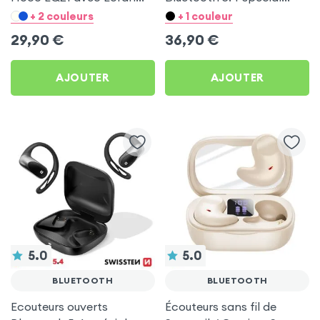
Tactile et Réduction
Sport et Running -
+ 2 couleurs
+ 1 couleur
Active du Bruit - Hoco -
Swissten Open Ear Titane
29,90
€
36,90
€
Noir
Sable
AJOUTER
AJOUTER
5.0
5.0
BLUETOOTH
BLUETOOTH
Ecouteurs ouverts
Écouteurs sans fil de