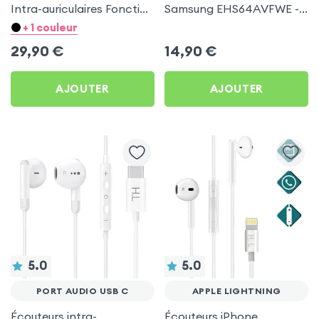
Intra-auriculaires Fonction
Samsung EHS64AVFWE -
Kit Mains Libres - Blanc
Blanc
+ 1 couleur
29,90
€
14,90
€
AJOUTER
AJOUTER
5.0
5.0
PORT AUDIO USB C
APPLE LIGHTNING
Écouteurs intra-
Écouteurs iPhone