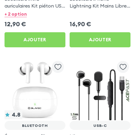
auriculaires Kit piéton USB
Lightning Kit Mains Libres
Type C - Blanc
- Blanc
+ 2 option
12,90
€
16,90
€
AJOUTER
AJOUTER
4.8
BLUETOOTH
USB-C