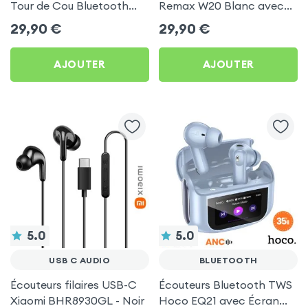
Tour de Cou Bluetooth
Remax W20 Blanc avec
Autonomie 160h Acefast
Écran LCD Full-Color
29,90
€
29,90
€
Noir
AJOUTER
AJOUTER
5.0
5.0
USB C AUDIO
BLUETOOTH
Écouteurs filaires USB-C
Écouteurs Bluetooth TWS
Xiaomi BHR8930GL - Noir
Hoco EQ21 avec Écran