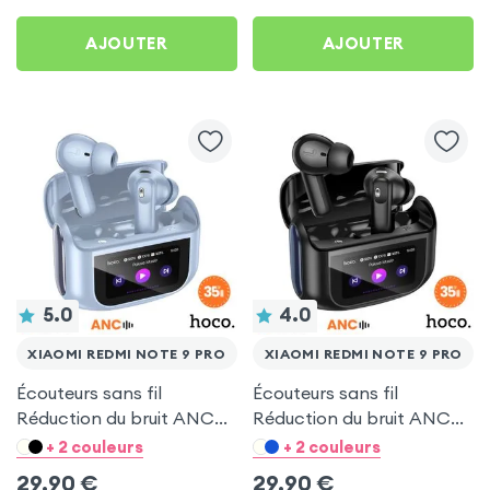
AJOUTER
AJOUTER
5.0
4.0
XIAOMI REDMI NOTE 9 PRO
XIAOMI REDMI NOTE 9 PRO
Écouteurs sans fil
Écouteurs sans fil
Réduction du bruit ANC
Réduction du bruit ANC
ENC - Hoco Bleu pour
ENC - Hoco Noir pour
+ 2 couleurs
+ 2 couleurs
Xiaomi Redmi Note 9 Pro
Xiaomi Redmi Note 9 Pro
29,90
€
29,90
€