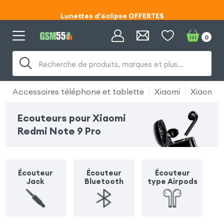
Lunettes d'éclipse OFFERTES
Code ECLIPSE55
0
Lunettes d'éclipse OFFERTES
Recherche de produits, marques et plus…
Code ECLIPSE55
Accessoires téléphone et tablette
Xiaomi
Xiaomi R
Ecouteurs pour Xiaomi
Redmi Note 9 Pro
Écouteur
Écouteur
Écouteur
Jack
Bluetooth
type Airpods