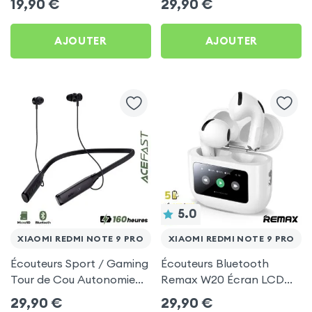
19,90
€
29,90
€
Pack) - Noir pour Xiaomi
pour Xiaomi Redmi Note 9
Redmi Note 9 Pro
Pro
AJOUTER
AJOUTER
5.0
XIAOMI REDMI NOTE 9 PRO
XIAOMI REDMI NOTE 9 PRO
Écouteurs Sport / Gaming
Écouteurs Bluetooth
Tour de Cou Autonomie
Remax W20 Écran LCD
160h Acefast pour Xiaomi
Full-Color pour Xiaomi
29,90
€
29,90
€
Redmi Note 9 Pro
Redmi Note 9 Pro