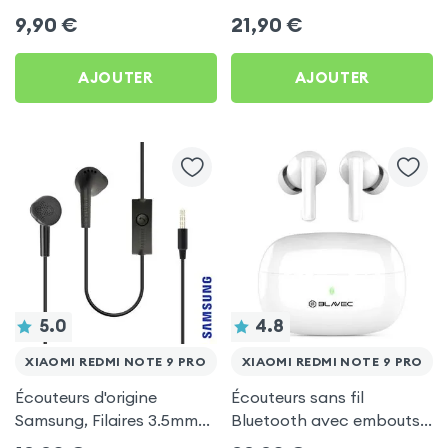
by Forever pour Xiaomi
d'autonomie, Son Stéréo,
9,90
€
21,90
€
Redmi Note 9 Pro
Akashi - Blanc pour
Xiaomi Redmi Note 9 Pro
AJOUTER
AJOUTER
5.0
4.8
XIAOMI REDMI NOTE 9 PRO
XIAOMI REDMI NOTE 9 PRO
Écouteurs d'origine
Écouteurs sans fil
Samsung, Filaires 3.5mm
Bluetooth avec embouts
Kit mains Libres (Service
intra-auriculaires - Blanc