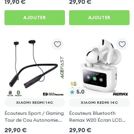
19,90
€
29,90
€
Pack) - Noir pour Xiaomi
pour Xiaomi Redmi 14C
Redmi 14C
AJOUTER
AJOUTER
5.0
XIAOMI REDMI 14C
XIAOMI REDMI 14C
Écouteurs Sport / Gaming
Écouteurs Bluetooth
Tour de Cou Autonomie
Remax W20 Écran LCD
160h Acefast pour Xiaomi
Full-Color pour Xiaomi
29,90
€
29,90
€
Redmi 14C
Redmi 14C