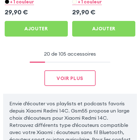
Blanc pour Xiaomi Redmi
Noir pour Xiaomi Redmi
+ 1 couleur
+ 1 couleur
14C
14C
29,90
€
29,90
€
AJOUTER
AJOUTER
20 de 105 accessoires
VOIR PLUS
Envie d'écouter vos playlists et podcasts favoris
depuis Xiaomi Redmi 14C. Gsm55 propose un large
choix d'écouteurs pour Xiaomi Redmi 14C.
Retrouvez différents type d'écouteurs compatible
avec votre Xiaomi : écouteurs sans fil Bluetooth,
écouteur sport ou intra auriculaire. Pour lier confort