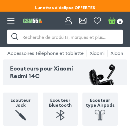
Lunettes d'éclipse OFFERTES
Code ECLIPSE55
0
Lunettes d'éclipse OFFERTES
Recherche de produits, marques et plus…
Code ECLIPSE55
Accessoires téléphone et tablette
Xiaomi
Xiaomi 
Ecouteurs pour Xiaomi
Redmi 14C
Écouteur
Écouteur
Écouteur
Jack
Bluetooth
type Airpods