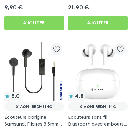
by Forever pour Xiaomi
d'autonomie, Son Stéréo,
9,90
€
21,90
€
Redmi 14C
Akashi - Blanc pour
Xiaomi Redmi 14C
AJOUTER
AJOUTER
5.0
4.8
XIAOMI REDMI 14C
XIAOMI REDMI 14C
Écouteurs d'origine
Écouteurs sans fil
Samsung, Filaires 3.5mm
Bluetooth avec embouts
Kit mains Libres (Service
intra-auriculaires - Blanc