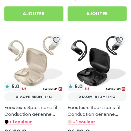
AJOUTER
AJOUTER
5.0
5.0
XIAOMI REDMI 14C
XIAOMI REDMI 14C
Écouteurs Sport sans fil
Écouteurs Sport sans fil
Conduction aérienne
Conduction aérienne
Swissten Run Beige pour
Swissten Run Noir pour
+ 1 couleur
+ 1 couleur
Xiaomi Redmi 14C
Xiaomi Redmi 14C