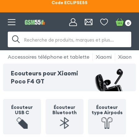
Lunettes d'éclipse OFFERTES
Code ECLIPSE55
0
Recherche de produits, marques et plus…
Accessoires téléphone et tablette
Xiaomi
Xiaomi 
Ecouteurs pour Xiaomi
Poco F4 GT
Écouteur
Écouteur
Écouteur
USB C
Bluetooth
type Airpods