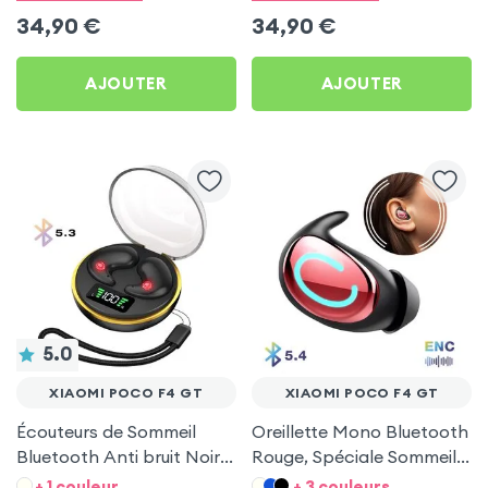
34,90
€
34,90
€
AJOUTER
AJOUTER
5.0
XIAOMI POCO F4 GT
XIAOMI POCO F4 GT
Écouteurs de Sommeil
Oreillette Mono Bluetooth
Bluetooth Anti bruit Noir
Rouge, Spéciale Sommeil
pour Xiaomi Poco F4 GT
pour Xiaomi Poco F4 GT
+ 1 couleur
+ 3 couleurs