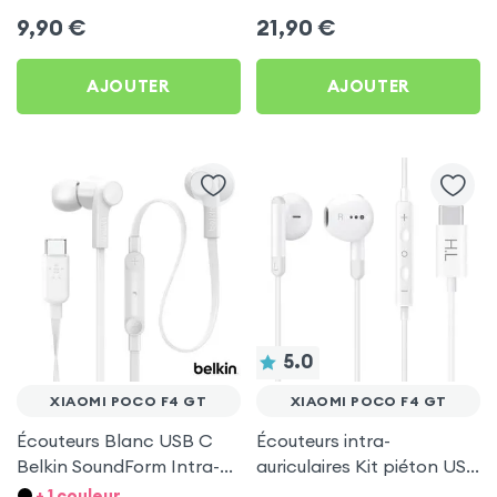
Mayaxess Blancs pour
d'autonomie, Son Stéréo,
9,90
€
21,90
€
Xiaomi Poco F4 GT
Akashi - Blanc pour
Xiaomi Poco F4 GT
AJOUTER
AJOUTER
5.0
XIAOMI POCO F4 GT
XIAOMI POCO F4 GT
Écouteurs Blanc USB C
Écouteurs intra-
Belkin SoundForm Intra-
auriculaires Kit piéton USB
auriculaires avec Micro
Type C - Blanc pour
+ 1 couleur