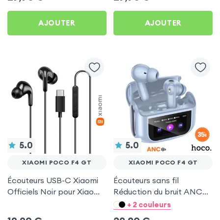
Poco F4 GT
Poco F4 GT
AJOUTER
AJOUTER
5.0
5.0
XIAOMI POCO F4 GT
XIAOMI POCO F4 GT
Écouteurs USB-C Xiaomi
Écouteurs sans fil
Officiels Noir pour Xiaomi
Réduction du bruit ANC
Poco F4 GT
ENC - Hoco Bleu pour
+ 2 couleurs
Xiaomi Poco F4 GT