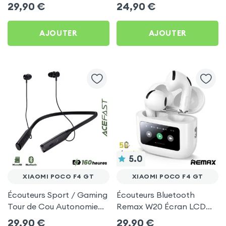
intra-auriculaires - Blanc
Noir pour Xiaomi Poco F4
29,90
€
24,90
€
pour Xiaomi Poco F4 GT
GT
AJOUTER
AJOUTER
5.0
XIAOMI POCO F4 GT
XIAOMI POCO F4 GT
Écouteurs Sport / Gaming
Écouteurs Bluetooth
Tour de Cou Autonomie
Remax W20 Écran LCD
160h Acefast pour Xiaomi
Full-Color pour Xiaomi
29,90
€
29,90
€