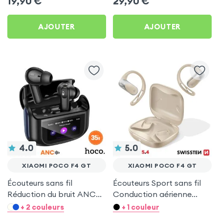
19,90
€
29,90
€
AJOUTER
AJOUTER
4.0
5.0
XIAOMI POCO F4 GT
XIAOMI POCO F4 GT
Écouteurs sans fil
Écouteurs Sport sans fil
Réduction du bruit ANC
Conduction aérienne
ENC - Hoco Noir pour
Swissten Run Beige pour
+ 2 couleurs
+ 1 couleur
Xiaomi Poco F4 GT
Xiaomi Poco F4 GT