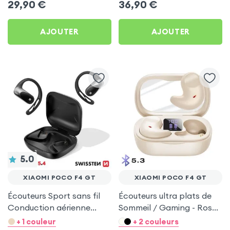
29,90
€
36,90
€
AJOUTER
AJOUTER
5.0
XIAOMI POCO F4 GT
XIAOMI POCO F4 GT
Écouteurs Sport sans fil
Écouteurs ultra plats de
Conduction aérienne
Sommeil / Gaming - Rose
Swissten Run Noir pour
pour Xiaomi Poco F4 GT
+ 1 couleur
+ 2 couleurs