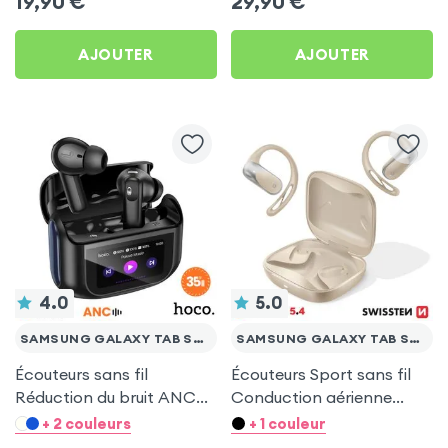
19,90
€
29,90
€
FE
AJOUTER
AJOUTER
4.0
5.0
SAMSUNG GALAXY TAB S7 FE
SAMSUNG GALAXY TAB S7 FE
Écouteurs sans fil
Écouteurs Sport sans fil
Réduction du bruit ANC
Conduction aérienne
ENC - Hoco Noir pour
Swissten Run Beige pour
+ 2 couleurs
+ 1 couleur
Samsung Galaxy Tab S7
Samsung Galaxy Tab S7