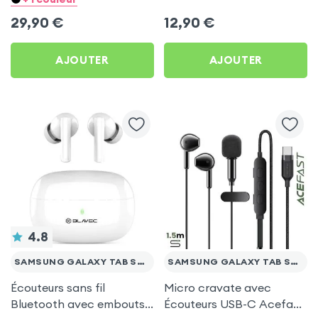
pour Samsung Galaxy
Samsung Galaxy Tab S7
29,90
€
12,90
€
Tab S7 FE
FE
AJOUTER
AJOUTER
4.8
SAMSUNG GALAXY TAB S7 FE
SAMSUNG GALAXY TAB S7 FE
Écouteurs sans fil
Micro cravate avec
Bluetooth avec embouts
Écouteurs USB-C Acefast