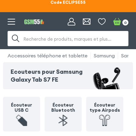
Lunettes d'éclipse OFFERTES
Code ECLIPSE55
0
Recherche de produits, marques et plus…
Accessoires téléphone et tablette
Samsung
Samsu
Ecouteurs pour Samsung
Galaxy Tab S7 FE
Écouteur
Écouteur
Écouteur
USB C
Bluetooth
type Airpods