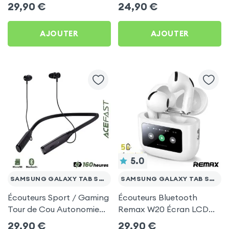
intra-auriculaires - Blanc
Noir pour Samsung
29,90
€
24,90
€
pour Samsung Galaxy
Galaxy Tab S7 FE
Tab S7 FE
AJOUTER
AJOUTER
5.0
SAMSUNG GALAXY TAB S7 FE
SAMSUNG GALAXY TAB S7 FE
Écouteurs Sport / Gaming
Écouteurs Bluetooth
Tour de Cou Autonomie
Remax W20 Écran LCD
160h Acefast pour
Full-Color pour Samsung
29,90
€
29,90
€