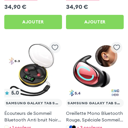
Tab S7 FE
Tab S7 FE
34,90
€
34,90
€
AJOUTER
AJOUTER
5.0
SAMSUNG GALAXY TAB S7 FE
SAMSUNG GALAXY TAB S7 FE
Écouteurs de Sommeil
Oreillette Mono Bluetooth
Bluetooth Anti bruit Noir
Rouge, Spéciale Sommeil
pour Samsung Galaxy
pour Samsung Galaxy
+ 1 couleur
+ 3 couleurs