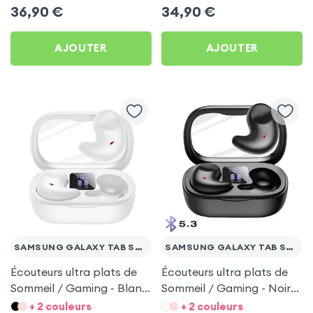
Samsung Galaxy Tab S7
Tab S7 FE
36,90
€
34,90
€
FE
AJOUTER
AJOUTER
SAMSUNG GALAXY TAB S7 FE
SAMSUNG GALAXY TAB S7 FE
Écouteurs ultra plats de
Écouteurs ultra plats de
Sommeil / Gaming - Blanc
Sommeil / Gaming - Noir
pour Samsung Galaxy
pour Samsung Galaxy
+ 2 couleurs
+ 2 couleurs