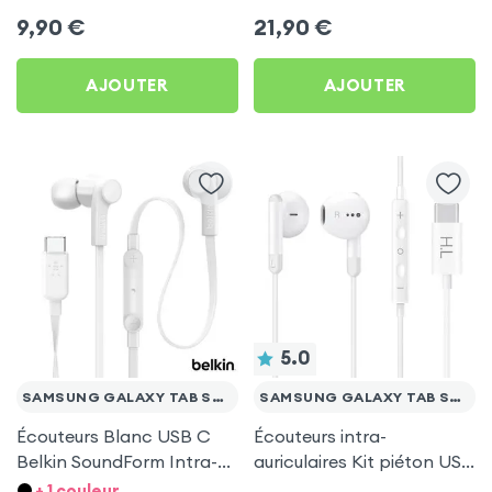
Mayaxess Blancs pour
d'autonomie, Son Stéréo,
9,90
€
21,90
€
Samsung Galaxy Tab S7
Akashi - Blanc pour
FE
Samsung Galaxy Tab S7
AJOUTER
AJOUTER
FE
5.0
SAMSUNG GALAXY TAB S7 FE
SAMSUNG GALAXY TAB S7 FE
Écouteurs Blanc USB C
Écouteurs intra-
Belkin SoundForm Intra-
auriculaires Kit piéton USB
auriculaires avec Micro
Type C - Blanc pour
+ 1 couleur