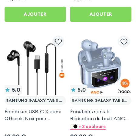
Samsung Galaxy Tab S7
Galaxy Tab S7 FE
FE
AJOUTER
AJOUTER
5.0
5.0
SAMSUNG GALAXY TAB S7 FE
SAMSUNG GALAXY TAB S7 FE
Écouteurs USB-C Xiaomi
Écouteurs sans fil
Officiels Noir pour
Réduction du bruit ANC
Samsung Galaxy Tab S7
ENC - Hoco Bleu pour
+ 2 couleurs
FE
Samsung Galaxy Tab S7