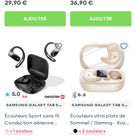
29,90
€
36,90
€
FE
FE
AJOUTER
AJOUTER
5.0
SAMSUNG GALAXY TAB S7 FE
SAMSUNG GALAXY TAB S7 FE
Écouteurs Sport sans fil
Écouteurs ultra plats de
Conduction aérienne
Sommeil / Gaming - Rose
Swissten Run Noir pour
pour Samsung Galaxy
+ 1 couleur
+ 2 couleurs