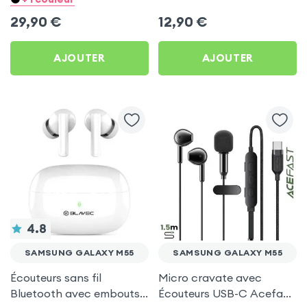
pour Samsung Galaxy
Samsung Galaxy M55
29,90
€
12,90
€
M55
AJOUTER
AJOUTER
4.8
SAMSUNG GALAXY M55
SAMSUNG GALAXY M55
Écouteurs sans fil
Micro cravate avec
Bluetooth avec embouts
Écouteurs USB-C Acefast