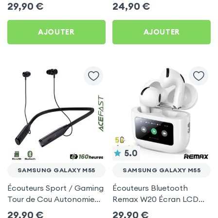
intra-auriculaires - Blanc
Noir pour Samsung
29,90
€
24,90
€
pour Samsung Galaxy
Galaxy M55
M55
AJOUTER
AJOUTER
5.0
SAMSUNG GALAXY M55
SAMSUNG GALAXY M55
Écouteurs Sport / Gaming
Écouteurs Bluetooth
Tour de Cou Autonomie
Remax W20 Écran LCD
160h Acefast pour
Full-Color pour Samsung
29,90
€
29,90
€