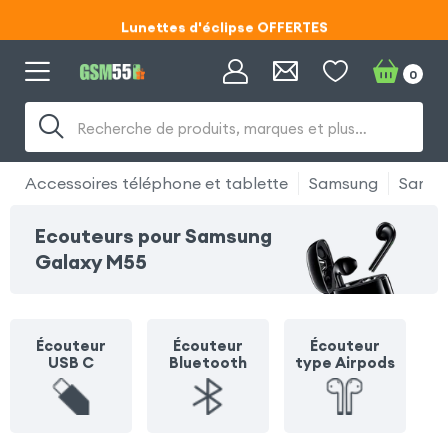
Lunettes d'éclipse OFFERTES
Code ECLIPSE55
0
Lunettes d'éclipse OFFERTES
Recherche de produits, marques et plus…
Code ECLIPSE55
Accessoires téléphone et tablette
Samsung
Samsu
Ecouteurs pour Samsung
Galaxy M55
Écouteur
Écouteur
Écouteur
USB C
Bluetooth
type Airpods