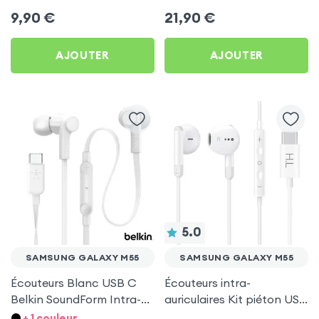
Mayaxess Blancs pour
d'autonomie, Son Stéréo,
9,90
€
21,90
€
Samsung Galaxy M55
Akashi - Blanc pour
Samsung Galaxy M55
AJOUTER
AJOUTER
5.0
SAMSUNG GALAXY M55
SAMSUNG GALAXY M55
Écouteurs Blanc USB C
Écouteurs intra-
Belkin SoundForm Intra-
auriculaires Kit piéton USB
auriculaires avec Micro
Type C - Blanc pour
+ 1 couleur