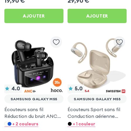
19,90
€
29,90
€
AJOUTER
AJOUTER
4.0
5.0
SAMSUNG GALAXY M55
SAMSUNG GALAXY M55
Écouteurs sans fil
Écouteurs Sport sans fil
Réduction du bruit ANC
Conduction aérienne
ENC - Hoco Noir pour
Swissten Run Beige pour
+ 2 couleurs
+ 1 couleur
Samsung Galaxy M55
Samsung Galaxy M55