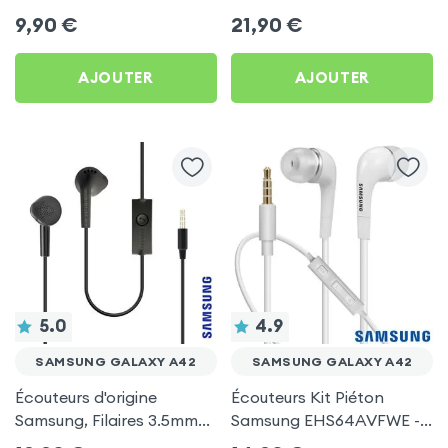
by Forever pour Samsung
d'autonomie, Son Stéréo,
9,90
€
21,90
€
Galaxy A42
Akashi - Blanc pour
Samsung Galaxy A42
AJOUTER
AJOUTER
5.0
4.9
SAMSUNG GALAXY A42
SAMSUNG GALAXY A42
Écouteurs d'origine
Écouteurs Kit Piéton
Samsung, Filaires 3.5mm
Samsung EHS64AVFWE -
Kit mains Libres (Service
Blanc pour Samsung