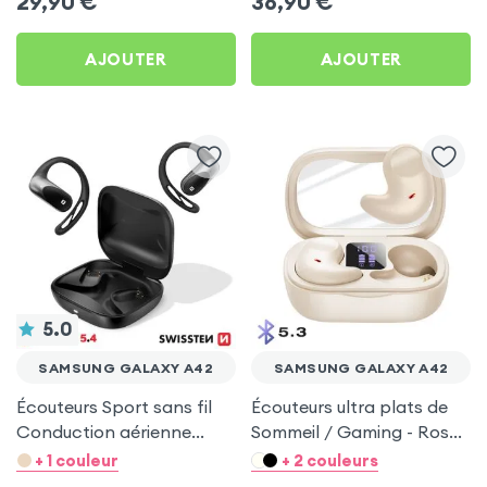
29,90
€
36,90
€
AJOUTER
AJOUTER
5.0
SAMSUNG GALAXY A42
SAMSUNG GALAXY A42
Écouteurs Sport sans fil
Écouteurs ultra plats de
Conduction aérienne
Sommeil / Gaming - Rose
Swissten Run Noir pour
pour Samsung Galaxy
+ 1 couleur
+ 2 couleurs
Samsung Galaxy A42
A42