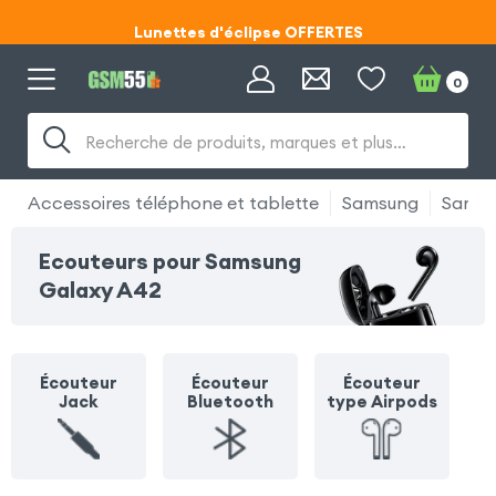
Lunettes d'éclipse OFFERTES
Code ECLIPSE55
0
Lunettes d'éclipse OFFERTES
Recherche de produits, marques et plus…
Code ECLIPSE55
Accessoires téléphone et tablette
Samsung
Samsu
Ecouteurs pour Samsung
Galaxy A42
Écouteur
Écouteur
Écouteur
Jack
Bluetooth
type Airpods