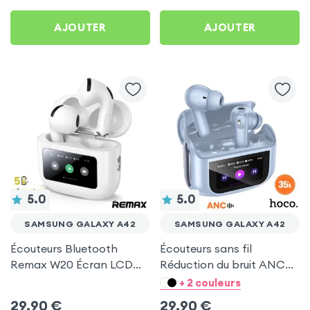
A42
AJOUTER
AJOUTER
5.0
5.0
SAMSUNG GALAXY A42
SAMSUNG GALAXY A42
Écouteurs Bluetooth
Écouteurs sans fil
Remax W20 Écran LCD
Réduction du bruit ANC
Full-Color pour Samsung
ENC - Hoco Bleu pour
+ 2 couleurs
Galaxy A42
Samsung Galaxy A42
29,90
€
29,90
€