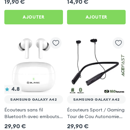
19,90
€
14,90
€
Pack) - Noir pour
Galaxy A42
Samsung Galaxy A42
AJOUTER
AJOUTER
4.8
SAMSUNG GALAXY A42
SAMSUNG GALAXY A42
Écouteurs sans fil
Écouteurs Sport / Gaming
Bluetooth avec embouts
Tour de Cou Autonomie
intra-auriculaires - Blanc
160h Acefast pour
29,90
€
29,90
€
pour Samsung Galaxy
Samsung Galaxy A42